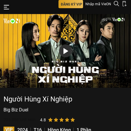
Nhập mã VieON
ĐĂNG KÝ VIP
Người Hùng Xí Nghiệp
Big Biz Duel
205.868
lượt xem
4.8
VIP
2024
T16
Hồng Kông
1 Phần