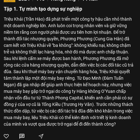
Tập 1. Tự mình tạo dựng sự nghiệp
Triệu Khải (Trần Hào) đã phát triển một công ty hậu cần nhỏ thành
một doanh nghiệp lớn. Anh luôn coi trọng nhân viên và giữ vững
niềm tin rằng con người phải được ưu tiên hơn lợi nhuận. Để trở
thành đối tác nhượng quyền, Phương Phương (Cung Gia Hân) đã
cam kết với Triệu Khải về "ba không": không khiếu nại, không chậm
trễ và không thất lạc hàng hóa, nhờ đó mà được anh chấp thuận.
Sau khi lệnh cấm xe máy được ban hành, Phương Phương đã mở
rộng các cửa hàng nhượng quyền, dẫn đến việc bị các đối tác cũ trả
đũa. Sau khi thuê máy bay vận chuyển hàng hóa, Triệu Khải quyết
tâm thành lập một đội máy bay riêng. Từ Đạo Minh (Đàm Tuấn
Ngạn) đã gia nhập để giúp anh thực hiện kế hoạch này, nhưng việc
mua máy bay gặp trở ngại do công ty Hàng không O’Yuan chấp
nhận vốn đầu tư từ Thành Phong Capital, khiến anh cần phải có sự
đồng ý của vợ cũ là Tống Kiều (Trương Hy Văn). Trước những thách
thức dồn dập, từ việc bị các đối tác trả đũa đến khó khăn trong việc
mua máy bay, liệu Triệu Khải có thể kiên định với triết lý kinh doanh
của mình và vượt qua được trở ngại để đi đến thành công?