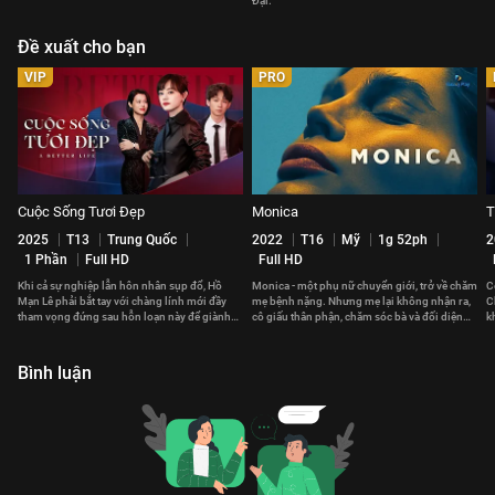
Đại.
Đề xuất cho bạn
VIP
PRO
Cuộc Sống Tươi Đẹp
Monica
T
2025
T13
Trung Quốc
2022
T16
Mỹ
1g 52ph
2
1 Phần
Full HD
Full HD
Khi cả sự nghiệp lẫn hôn nhân sụp đổ, Hồ
Monica - một phụ nữ chuyển giới, trở về chăm
C
Mạn Lê phải bắt tay với chàng lính mới đầy
mẹ bệnh nặng. Nhưng mẹ lại không nhận ra,
C
tham vọng đứng sau hỗn loạn này để giành
cô giấu thân phận, chăm sóc bà và đối diện
k
lại ánh hào quang năm xưa
nỗi đau bị chối bỏ.
v
Bình luận