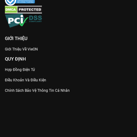
học về quản trị, lòng tin và ý chí khởi nghiệp. Hãy chuẩn bị tinh
thần để bị cuốn vào vòng xoáy quyền lực và xem bản Thuyết
minh sớm nhất duy nhất trên
VieON
.
GIỚI THIỆU
Giới Thiệu Về VieON
QUY ĐỊNH
Hợp Đồng Điện Tử
Điều Khoản Và Điều Kiện
Chính Sách Bảo Vệ Thông Tin Cá Nhân
Chính Sách Bảo Vệ Người Tiêu Dùng Dễ Bị Tổn Thương
Thỏa Thuận Sử Dụng Dịch Vụ Mạng Xã Hội
THÔNG TIN
Thông Báo