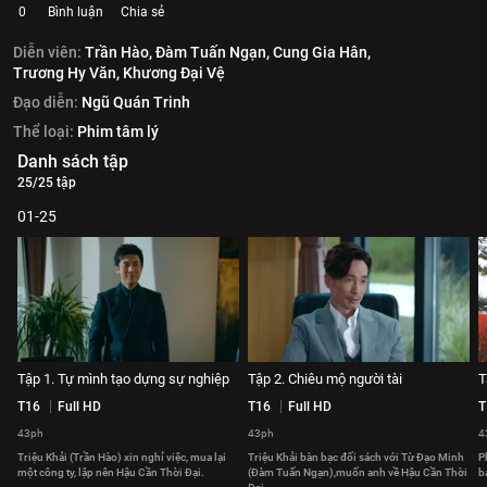
0
Bình luận
Chia sẻ
Diễn viên:
Trần Hào,
Đàm Tuấn Ngạn,
Cung Gia Hân,
Trương Hy Văn,
Khương Đại Vệ
Đạo diễn:
Ngũ Quán Trinh
Thể loại:
Phim tâm lý
Danh sách tập
25/25 tập
01-25
Tập 1. Tự mình tạo dựng sự nghiệp
Tập 2. Chiêu mộ người tài
T
T16
Full HD
T16
Full HD
T
43ph
43ph
4
Triệu Khải (Trần Hào) xin nghỉ việc, mua lại
Triệu Khải bàn bạc đối sách với Từ Đạo Minh
P
một công ty, lập nên Hậu Cần Thời Đại.
(Đàm Tuấn Ngạn),muốn anh về Hậu Cần Thời
b