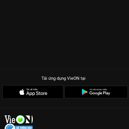
Hậu Cần Thời Đại
. Đối trọng trực tiếp với anh là Từ Đạo Minh
(
Đàm Tuấn Ngạn
), một chuyên gia tài chính sắc sảo với những
nước đi đầy toan tính. Sự đan xen giữa tình bạn, tình yêu và
những âm mưu thâu tóm cổ phần khiến 25 tập phim trở nên
nghẹt thở. Không còn là những màn đấu súng, đây là cuộc
chiến của những con số, những bản hợp đồng và bản lĩnh của
những người hùng đứng đầu xí nghiệp.
Dàn cast điểm 10:
Màn so kè kỹ năng diễn xuất giữa Trần Hào
lịch lãm và Đàm Tuấn Ngạn sắc lạnh cùng hai mỹ nhân Cung
Gia Hân, Trương Hy Văn.
Tải ứng dụng VieON
tại
Kịch bản thực tế:
Khai thác góc khuất ngành vận chuyển, từ
những kho bãi Phật Sơn đến những dự án Thành Phố Trên
Không đầy táo bạo.
Tiết tấu nhanh:
Đúng chất drama Hong Kong, mỗi tập phim
đều có nút thắt (twist) khiến khán giả không thể rời mắt khỏi
ứng dụng VieON.
Người Hùng Xí Nghiệp không chỉ là phim giải trí, mà còn là bài