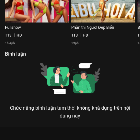
Fullshow
Phần thi Người Đẹp Biển
B
T13
HD
T13
HD
T
1h 4ph
19ph
1
Bình luận
Chức năng bình luận tạm thời không khả dụng trên nội
dung này
Xem Thế Giới Của Em - GiGi Hương Giang Người Đẹp Biển -
Miss Universe Việt Nam 2022 - 1 Tập của Việt Nam có sự tham