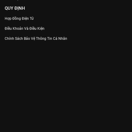
QUY ĐỊNH
Hợp Đồng Điện Tử
Điều Khoản Và Điều Kiện
Chính Sách Bảo Vệ Thông Tin Cá Nhân
Chính Sách Bảo Vệ Người Tiêu Dùng Dễ Bị Tổn Thương
Thỏa Thuận Sử Dụng Dịch Vụ Mạng Xã Hội
THÔNG TIN
Thông Báo
Trung Tâm Hỗ Trợ
Liên Hệ
Góp Ý
Công ty Cổ phần VieON - Địa chỉ: Tầng 5, 222 Pasteur, Phường Xuân Hòa,