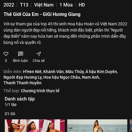
2022
T13
Việt Nam
1 Mùa
HD
Thế Giới Của Em - GiGi Hương Giang
Với sự tham gia của top 45 thí sinh Hoa hậu Hoàn vũ Việt Nam 2022
cùng dàn người đẹp nổi tiếng, khách mời đặc biệt, phần thi “Người
đẹp Biển” năm nay hứa hẹn sẽ mang đến những phần trình diễn đầy
bùng nổ và quyến rũ.
0
Bình luận
Chia sẻ
Diễn viên:
H'Hen Niê,
Khánh Vân,
Mâu Thủy,
Á hậu Kim Duyên,
Người đẹp Hương Ly,
Hoa hậu Ngọc Châu,
Nam Anh,
Thanh Thanh Huyền
Thể loại:
Chương trình thực tế
Danh sách tập
1/1 tập
01-06