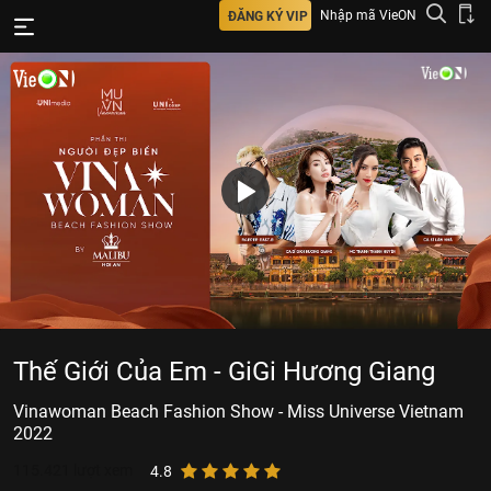
Nhập mã VieON
ĐĂNG KÝ VIP
Thế Giới Của Em - GiGi Hương Giang
Vinawoman Beach Fashion Show - Miss Universe Vietnam
2022
115.421
lượt xem
4.8