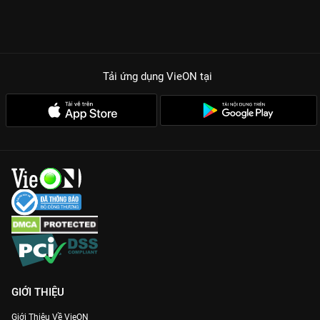
Tải ứng dụng VieON
tại
GIỚI THIỆU
Giới Thiệu Về VieON