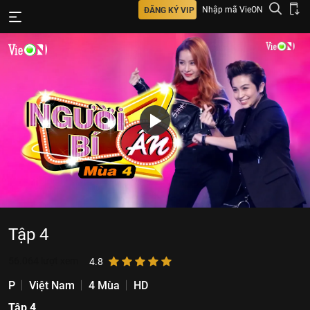
Nhập mã VieON
ĐĂNG KÝ VIP
Tập 4
56.064
lượt xem
4.8
P
Việt Nam
4 Mùa
HD
Tập 4