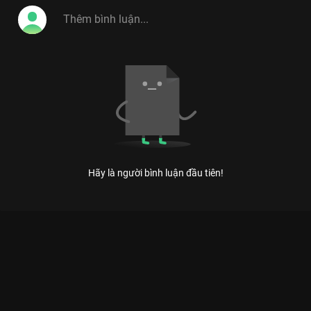
Hãy là người bình luận đầu tiên!
Xem Tập 4 Người Bí Ẩn - Mùa 4 - 17 Tập của Việt Nam có sự
tham gia của . Thuộc thể loại: TV show