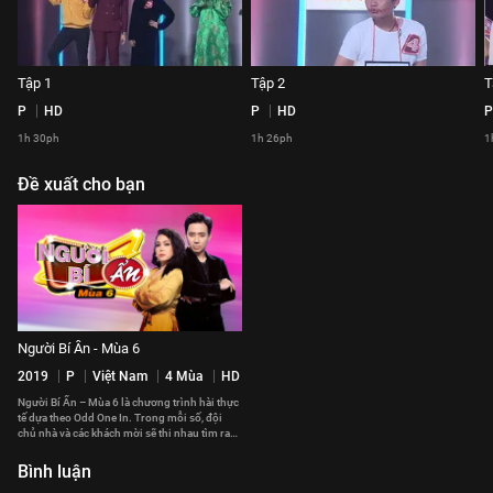
Tập 1
Tập 2
T
P
HD
P
HD
P
1h 30ph
1h 26ph
1
Đề xuất cho bạn
Người Bí Ẩn - Mùa 6
2019
P
Việt Nam
4 Mùa
HD
Người Bí Ẩn – Mùa 6 là chương trình hài thực
tế dựa theo Odd One In. Trong mỗi số, đội
chủ nhà và các khách mời sẽ thi nhau tìm ra
những người bí ẩn
Bình luận