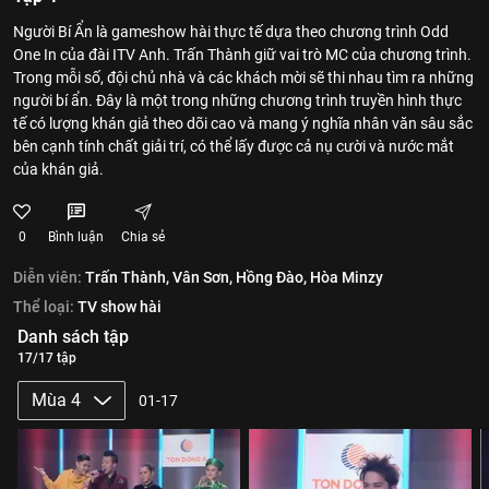
Người Bí Ẩn là gameshow hài thực tế dựa theo chương trình Odd
One In của đài ITV Anh. Trấn Thành giữ vai trò MC của chương trình.
Trong mỗi số, đội chủ nhà và các khách mời sẽ thi nhau tìm ra những
người bí ẩn. Đây là một trong những chương trình truyền hình thực
tế có lượng khán giả theo dõi cao và mang ý nghĩa nhân văn sâu sắc
bên cạnh tính chất giải trí, có thể lấy được cả nụ cười và nước mắt
của khán giả.
0
Bình luận
Chia sẻ
Diễn viên:
Trấn Thành,
Vân Sơn,
Hồng Đào,
Hòa Minzy
Thể loại:
TV show hài
Danh sách tập
17/17 tập
Mùa 4
01-17