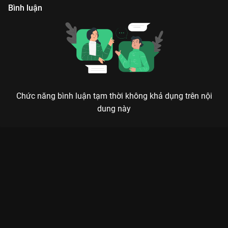
Bình luận
Chức năng bình luận tạm thời không khả dụng trên nội
dung này
NGƯỢC DÒNG SÓNG BẠC PHẦN 2: SỰ TRỖI DẬY CỦA THẾ HỆ
KẾ THỪA
Khi nợ cũ chưa trả hết, nợ mới lại chồng chất. Ai sẽ là người đặt dấu chấm hết cho
vòng xoáy hận thù?
Tiếp nối thành công rực rỡ của phần 1,
Ngược Dòng Sóng Bạc -
Phần 2
mở ra một chương mới đầy khốc liệt trên
VieON
. Nếu
phần đầu là cuộc chiến của những người đi trước, thì phần 2 lại
tập trung vào sự trỗi dậy của thế hệ trẻ – những người vô tình