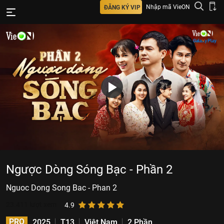
Nhập mã VieON
ĐĂNG KÝ VIP
Ngược Dòng Sóng Bạc - Phần 2
Nguoc Dong Song Bac - Phan 2
23.411
lượt xem
4.9
PRO
2025
T13
Việt Nam
2 Phần