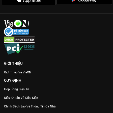
Bạc - Phần 2
, độc quyền trên
VieON
!
Bộ phim là lời cảnh tỉnh về lòng tham và sự ích kỷ, đồng thời
khẳng định sức mạnh của lòng vị tha và tình yêu chân chính.
Hãy cùng VieON theo dõi hồi kết của thiên truyện đầy kịch tính
này.
GIỚI THIỆU
Giới Thiệu Về VieON
QUY ĐỊNH
Hợp Đồng Điện Tử
Điều Khoản Và Điều Kiện
Chính Sách Bảo Vệ Thông Tin Cá Nhân