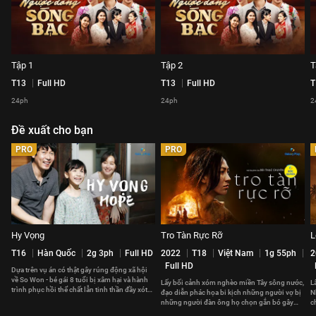
Tập 1
Tập 2
T
T13
Full HD
T13
Full HD
T
24ph
24ph
2
Đề xuất cho bạn
PRO
PRO
Hy Vọng
Tro Tàn Rực Rỡ
L
T16
Hàn Quốc
2g 3ph
Full HD
2022
T18
Việt Nam
1g 55ph
2
Full HD
Dựa trên vụ án có thật gây rúng động xã hội
về So Won - bé gái 8 tuổi bị xâm hại và hành
Lấy bối cảnh xóm nghèo miền Tây sông nước,
L
trình phục hồi thể chất lẫn tinh thần đầy xót
đạo diễn phác họa bi kịch những người vợ bị
N
xa của cô bé.
những người đàn ông họ chọn gắn bó gây
c
nhiều tổn thương.
p