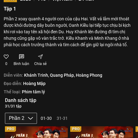
Tập 1
Phần 2 xoay quanh 4 người con của cậu Hai. Vất vả lắm mới thoát
được khỏi đường dây buôn người, Oanh Kiều lại tiếp tục chịu bi kịch
khi rơi vào tay tên xã hội đen Du. Huy Khánh lên đường đi tìm chị
nhưng cũng gặp vô vàn trắc trở. Kiều Khanh và Minh Khang ở nhà
phải học cách trưởng thành và tìm cách để gìn giữ lại ngôi nhà tổ.
0
Bình luận
Chia sẻ
Diễn viên:
Khánh Trinh,
Quang Pháp,
Hoàng Phong
Đạo diễn:
Hoàng Mập
Thể loại:
Phim tâm lý
Danh sách tập
31/31 tập
Phần 2
01-30
31-31
PRO
PRO