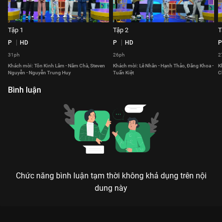
Tập 1
Tập 2
T
P
HD
P
HD
P
31ph
26ph
2
Khách mời: Tôn Kinh Lâm - Năm Chà, Steven
Khách mời: Lê Nhân - Hạnh Thảo, Đăng Khoa -
K
Nguyễn - Nguyễn Trung Huy
Tuấn Kiệt
C
Bình luận
Chức năng bình luận tạm thời không khả dụng trên nội
dung này
Xem Tập 30 Ngôn Ngữ Diệu Kỳ - 56 Tập của Việt Nam có sự