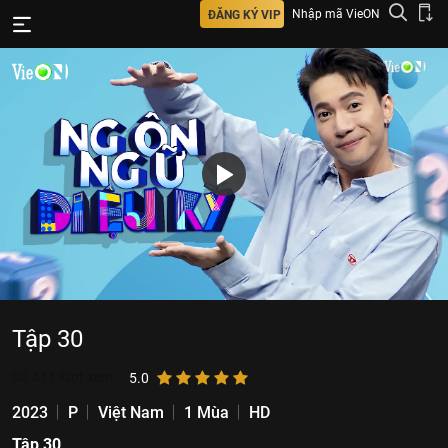
Nhập mã VieON
ĐĂNG KÝ VIP
Tập 30
90.411
lượt xem
5.0
2023
P
Việt Nam
1 Mùa
HD
Tập 30