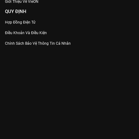
Giới Thiệu Về VieON
QUY ĐỊNH
Hợp Đồng Điện Tử
Điều Khoản Và Điều Kiện
Chính Sách Bảo Vệ Thông Tin Cá Nhân
Chính Sách Bảo Vệ Người Tiêu Dùng Dễ Bị Tổn Thương
Thỏa Thuận Sử Dụng Dịch Vụ Mạng Xã Hội
THÔNG TIN
Thông Báo
Trung Tâm Hỗ Trợ
Liên Hệ
Góp Ý