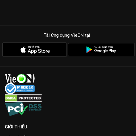
Tải ứng dụng VieON
tại
GIỚI THIỆU