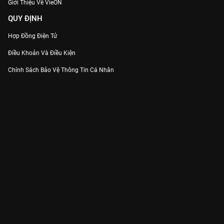
Giới Thiệu Về VieON
QUY ĐỊNH
Hợp Đồng Điện Tử
Điều Khoản Và Điều Kiện
Chính Sách Bảo Vệ Thông Tin Cá Nhân
Chính Sách Bảo Vệ Người Tiêu Dùng Dễ Bị Tổn Thương
Thỏa Thuận Sử Dụng Dịch Vụ Mạng Xã Hội
THÔNG TIN
Thông Báo
Trung Tâm Hỗ Trợ
Liên Hệ
Góp Ý