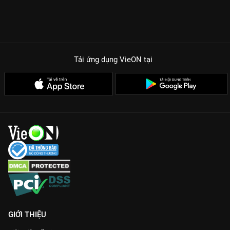
Tải ứng dụng VieON
tại
GIỚI THIỆU