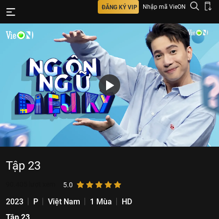
Nhập mã VieON
ĐĂNG KÝ VIP
Tập 23
90.405
lượt xem
5.0
2023
P
Việt Nam
1 Mùa
HD
Tập 23