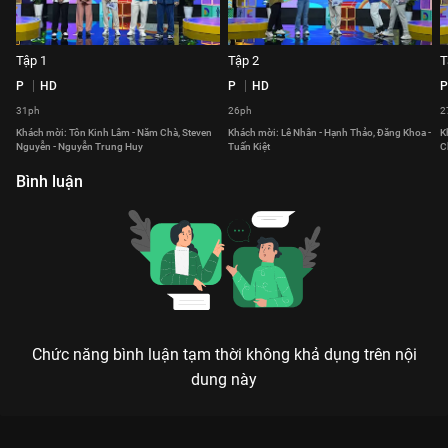
Tập 1
Tập 2
T
P
HD
P
HD
P
31ph
26ph
2
Khách mời: Tôn Kinh Lâm - Năm Chà, Steven
Khách mời: Lê Nhân - Hạnh Thảo, Đăng Khoa -
K
Nguyễn - Nguyễn Trung Huy
Tuấn Kiệt
C
Bình luận
Chức năng bình luận tạm thời không khả dụng trên nội
dung này
Xem Tập 23 Ngôn Ngữ Diệu Kỳ - 56 Tập của Việt Nam có sự