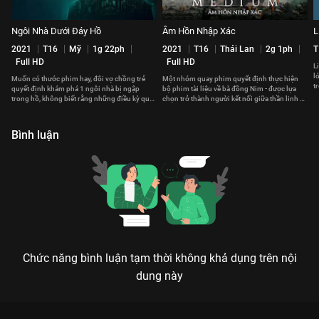
Ngôi Nhà Dưới Đáy Hồ
Âm Hồn Nhập Xác
L
2021
T16
Mỹ
1g 22ph
2021
T16
Thái Lan
2g 1ph
T
Full HD
Full HD
L
l
Muốn có thước phim hay, đôi vợ chồng trẻ
Một nhóm quay phim quyết định thực hiện
t
quyết định khám phá 1 ngôi nhà bị ngập
bộ phim tài liệu về bà đồng Nim - được lựa
c
trong hồ, không biết rằng những điều kỳ quái
chọn trở thành người kết nối giữa thần linh và
đang chực chờ đe dọa họ.
con người.
Bình luận
Chức năng bình luận tạm thời không khả dụng trên nội
dung này
Xem Ngôi Đền Kỳ Quái 4 của Thái Lan có sự tham gia của