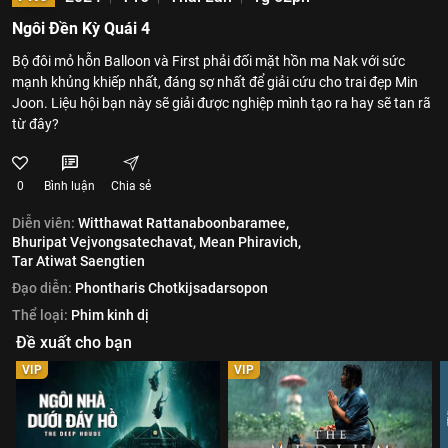
Ngôi Đền Kỳ Quái 4
Bộ đôi mỏ hỗn Balloon và First phải đối mặt hồn ma Nak với sức
mạnh khủng khiếp nhất, đáng sợ nhất để giải cứu cho trai đẹp Min
Joon. Liệu hội bạn này sẽ giải được nghiệp mình tạo ra hay sẽ tan rã
từ đây?
0
Bình luận
Chia sẻ
Diễn viên:
Witthawat Rattanaboonbaramee,
Bhuripat Vejvongsatechavat,
Mean Phiravich,
Tar Atiwat Saengtien
Đạo diễn:
Phontharis Chotkijsadarsopon
Thể loại:
Phim kinh dị
Đề xuất cho bạn
VIP
VIP