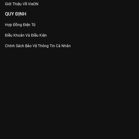
Giới Thiệu Về VieON
QUY ĐỊNH
Hợp Đồng Điện Tử
Điều Khoản Và Điều Kiện
Chính Sách Bảo Vệ Thông Tin Cá Nhân
Chính Sách Bảo Vệ Người Tiêu Dùng Dễ Bị Tổn Thương
Thỏa Thuận Sử Dụng Dịch Vụ Mạng Xã Hội
THÔNG TIN
Thông Báo
Trung Tâm Hỗ Trợ
Liên Hệ
Góp Ý