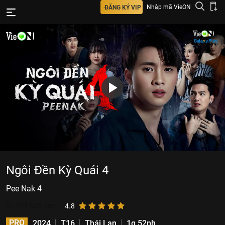
Nhập mã VieON
ĐĂNG KÝ VIP
Ngôi Đền Kỳ Quái 4
Pee Nak 4
37.971
lượt xem
4.8
PRO
2024
T16
Thái Lan
1g 52ph