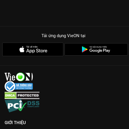
Tải ứng dụng VieON
tại
GIỚI THIỆU