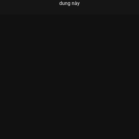
dung này
Xem Tập 3. Bị sỉ nhục Ngọc Lâu Xuân - 43 Tập của Trung Quốc
có sự tham gia của . Thuộc thể loại: Phim bộ