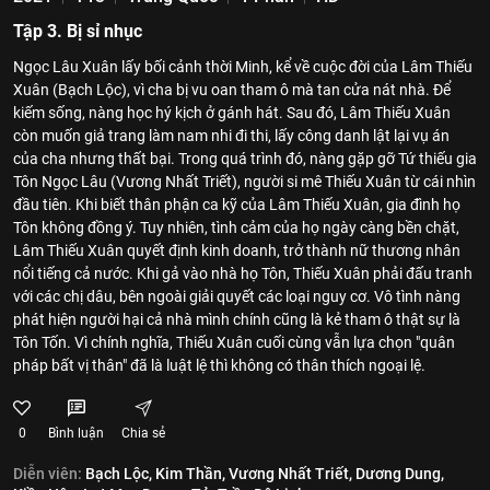
Tập 3. Bị sỉ nhục
Ngọc Lâu Xuân lấy bối cảnh thời Minh, kể về cuộc đời của Lâm Thiếu
Xuân (Bạch Lộc), vì cha bị vu oan tham ô mà tan cửa nát nhà. Để
kiếm sống, nàng học hý kịch ở gánh hát. Sau đó, Lâm Thiếu Xuân
còn muốn giả trang làm nam nhi đi thi, lấy công danh lật lại vụ án
của cha nhưng thất bại. Trong quá trình đó, nàng gặp gỡ Tứ thiếu gia
Tôn Ngọc Lâu (Vương Nhất Triết), người si mê Thiếu Xuân từ cái nhìn
đầu tiên. Khi biết thân phận ca kỹ của Lâm Thiếu Xuân, gia đình họ
Tôn không đồng ý. Tuy nhiên, tình cảm của họ ngày càng bền chặt,
Lâm Thiếu Xuân quyết định kinh doanh, trở thành nữ thương nhân
nổi tiếng cả nước. Khi gả vào nhà họ Tôn, Thiếu Xuân phải đấu tranh
với các chị dâu, bên ngoài giải quyết các loại nguy cơ. Vô tình nàng
phát hiện người hại cả nhà mình chính cũng là kẻ tham ô thật sự là
Tôn Tốn. Vì chính nghĩa, Thiếu Xuân cuối cùng vẫn lựa chọn "quân
pháp bất vị thân" đã là luật lệ thì không có thân thích ngoại lệ.
0
Bình luận
Chia sẻ
Diễn viên:
Bạch Lộc,
Kim Thần,
Vương Nhất Triết,
Dương Dung,