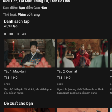
Kiều Hân,
Lạt Mục Dương Tử,
Trần Đô Linh
Đạo diễn:
Đạo diễn Cao Hàn
Thể loại:
Phim cổ trang
Danh sách tập
43/43 tập
01-30
31-43
Tập 1. Mạo danh
Tập 2. Con hát
T
T13
HD
T13
HD
T
47ph
46ph
4
Tôn phủ thiết yến đãi khách, văn võ bá quan
Ngọc Lâu (Vương Nhất Triết) nhìn ra Thiếu
L
đều đến ăn mừng.
Xuân (Bạch Lộc) là nữ cải nam trang.
N
Đề xuất cho bạn