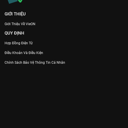
GIỚI THIỆU
Giới Thiệu Về VieON
QUY ĐỊNH
Hợp Đồng Điện Tử
Điều Khoản Và Điều Kiện
Chính Sách Bảo Vệ Thông Tin Cá Nhân
Chính Sách Bảo Vệ Người Tiêu Dùng Dễ Bị Tổn Thương
Thỏa Thuận Sử Dụng Dịch Vụ Mạng Xã Hội
THÔNG TIN
Thông Báo
Trung Tâm Hỗ Trợ
Liên Hệ