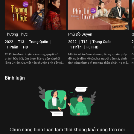
Thượng Thực
Phù Đồ Duyên
G
2022
T13
Trung Quốc
2022
T13
Trung Quốc
2
1 Phần
HD
1 Phần
Full HD
Tử Khâm được tuyển vào cung, quyết trở
Một tài nhân được chưởng ấn uy quyền giúp
G
thành bậc thầy ẩm thực. Nàng gặp và phải
đỡ, ngày đêm kề cận, hai người dần nảy sinh
n
lòng Chiêm Cơ, viết nên chuyện tình đầy cảm
tình cảm nhưng vì trở ngại thân phận, họ mãi
n
xúc chốn Hoàng cung
không thể nói ra nỗi lòng.
đ
Bình luận
Chức năng bình luận tạm thời không khả dụng trên nội