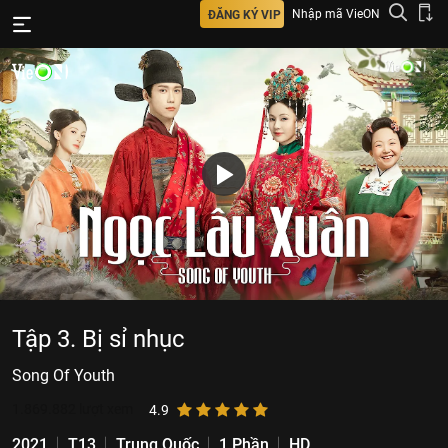
Nhập mã VieON
ĐĂNG KÝ VIP
Tập 3. Bị sỉ nhục
Song Of Youth
1.869.882
lượt xem
4.9
2021
T13
Trung Quốc
1 Phần
HD