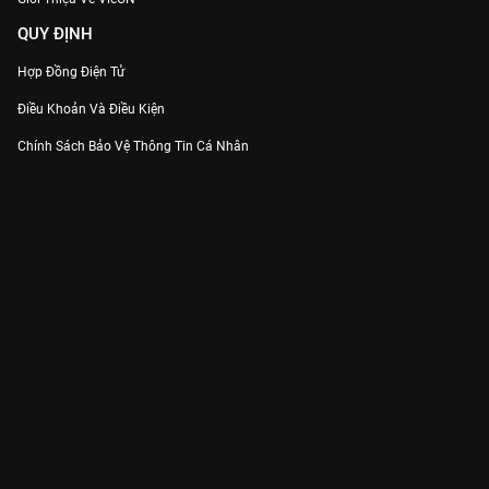
QUY ĐỊNH
Hợp Đồng Điện Tử
Điều Khoản Và Điều Kiện
Chính Sách Bảo Vệ Thông Tin Cá Nhân
Chính Sách Bảo Vệ Người Tiêu Dùng Dễ Bị Tổn Thương
Thỏa Thuận Sử Dụng Dịch Vụ Mạng Xã Hội
THÔNG TIN
Thông Báo
Trung Tâm Hỗ Trợ
Liên Hệ
Góp Ý
Công ty Cổ phần VieON - Địa chỉ: Tầng 5, 222 Pasteur, Phường Xuân Hòa,