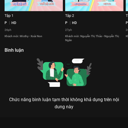
Tập 1
Tập 2
T
P
HD
P
HD
P
26ph
27ph
2
Khách mời: Misthy - Xoài Non
Khách mời: Nguyễn Thị Thảo - Nguyễn Thị
K
Ngân
Bình luận
Chức năng bình luận tạm thời không khả dụng trên nội
dung này
Xem Tập 14 Ngạc Nhiên Chưa - Mùa 2 - 74 Tập của Việt Nam
có sự tham gia của . Thuộc thể loại: TV show