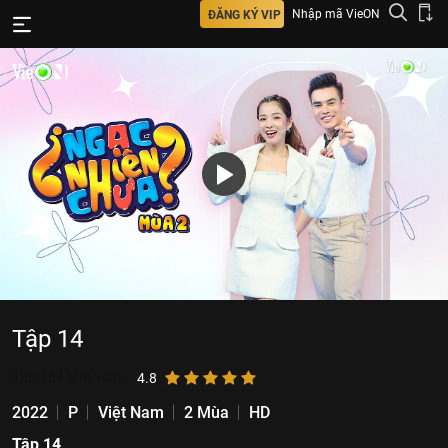
Nhập mã VieON
ĐĂNG KÝ VIP
Tập 14
136.184
lượt xem
4.8
2022
P
Việt Nam
2 Mùa
HD
Tập 14