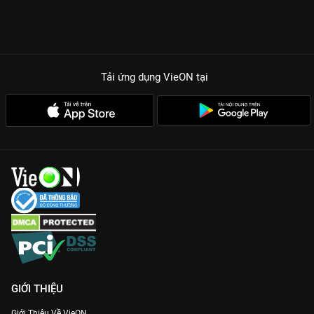
Tải ứng dụng VieON
tại
GIỚI THIỆU
Giới Thiệu Về VieON