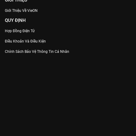
GIỚI THIỆU
Giới Thiệu Về VieON
QUY ĐỊNH
Hợp Đồng Điện Tử
Điều Khoản Và Điều Kiện
Chính Sách Bảo Vệ Thông Tin Cá Nhân
Chính Sách Bảo Vệ Người Tiêu Dùng Dễ Bị Tổn Thương
Thỏa Thuận Sử Dụng Dịch Vụ Mạng Xã Hội
THÔNG TIN
Thông Báo
Trung Tâm Hỗ Trợ
Liên Hệ
Góp Ý