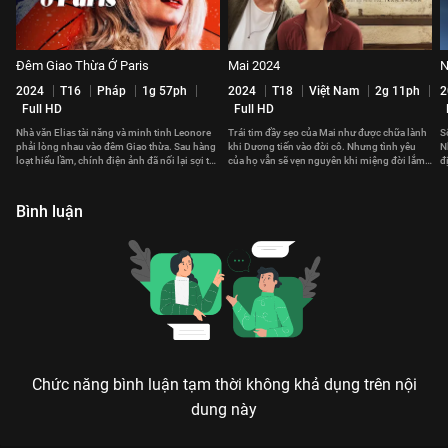
Đêm Giao Thừa Ở Paris
Mai 2024
N
2024
T16
Pháp
1g 57ph
2024
T18
Việt Nam
2g 11ph
2
Full HD
Full HD
Nhà văn Elias tài năng và minh tinh Leonore
Trái tim đầy sẹo của Mai như được chữa lành
S
phải lòng nhau vào đêm Giao thừa. Sau hàng
khi Dương tiến vào đời cô. Nhưng tình yêu
N
loạt hiểu lầm, chính điện ảnh đã nối lại sợi tơ
của họ vẫn sẽ vẹn nguyên khi miệng đời lắm
đ
hồng giữa họ.
cay nghiệt, bất công?
n
Bình luận
Chức năng bình luận tạm thời không khả dụng trên nội
dung này