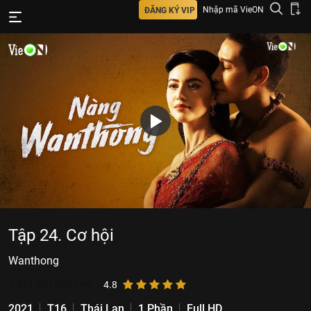
Nhập mã VieON
ĐĂNG KÝ VIP
Tập 24. Cơ hội
Wanthong
1.257.977
lượt xem
4.8
2021
T16
Thái Lan
1 Phần
Full HD