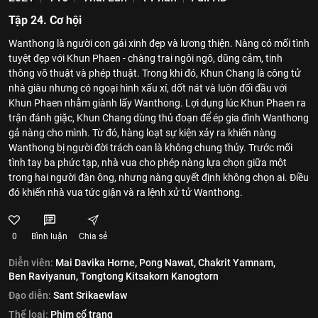
Tập 24. Cơ hội
Wanthong là người con gái xinh đẹp và lương thiện. Nàng có mối tình
tuyệt đẹp với Khun Phaen - chàng trai ngôi ngô, dũng cảm, tinh
thông võ thuật và phép thuật. Trong khi đó, Khun Chang là công tử
nhà giàu nhưng có ngoại hình xấu xí, dốt nát và luôn đối đầu với
Khun Phaen nhằm giành lấy Wanthong. Lợi dụng lúc Khun Phaen ra
trận đánh giặc, Khun Chang dùng thủ đoạn để ép gia đình Wanthong
gả nàng cho mình. Từ đó, hàng loạt sự kiện xảy ra khiến nàng
Wanthong bị người đời trách oan là không chung thủy. Trước mối
tình tay ba phức tạp, nhà vua cho phép nàng lựa chọn giữa một
trong hai người đàn ông, nhưng nàng quyết định không chọn ai. Điều
đó khiến nhà vua tức giận và ra lệnh xử tử Wanthong.
0
Bình luận
Chia sẻ
Diễn viên:
Mai Davika Horne,
Pong Nawat,
Chakrit Yamnam,
Ben Raviyanun,
Tongtong Kitsakorn Kanogtorn
Đạo diễn:
Sant Srikaewlaw
Thể loại:
Phim cổ trang