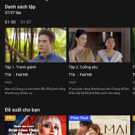
Danh sách tập
37/37 tập
01-30
31-37
Tập 1. Tranh giành
Tập 2. Cuồng yêu
T
T16
Full HD
T16
Full HD
T
44ph
44ph
4
Kew và Chang ra sức tranh đấu để giành nàng
Vì quá yêu nàng Wanthong nên Chang đã âm
S
Wanthong về làm vợ.
thầm lập kế để phá đám cưới của nàng.
d
Đề xuất cho bạn
PRO
Phim Thuê