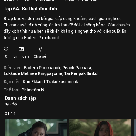
Tập 6A. Sự thật đau đớn
Bị áp bức và đè nén bởi giai cấp cùng khoảng cách giàu nghèo,
Thicha quyết định vùng lên trả thù để đòi lại công bằng. Câu chuyện
đầy kịch tính hứa hẹn sẽ khiến khán giả nghẹt thở với diễn xuất ấn
tượng của Baifern Pimchanok.
0
Bình luận
Chia sẻ
Diễn viên:
Baifern Pimchanok,
Peach Pachara,
Lukkade Metinee Kingpayome,
Tai Penpak Sirikul
Đạo diễn:
Koo Ekkasit Trakulkasemsuk
Thể loại:
Phim tâm lý
Danh sách tập
8/8 tập
01-16