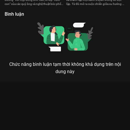
b
con" của các quý ông và nghệ thuật bóc phốt
lập. Từ đó mở ra cuộc chiến giữa xu hướng cũ
của các quý bà.
và mới.
Bình luận
Chức năng bình luận tạm thời không khả dụng trên nội
dung này
Xem Tập 6A. Sự thật đau đớn Nàng Thicha - 8 Tập của Thái
Lan có sự tham gia của . Thuộc thể loại: Phim bộ