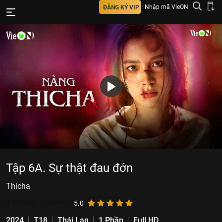
Nhập mã VieON
ĐĂNG KÝ VIP
Tập 6A. Sự thật đau đớn
Thicha
4.930.647
lượt xem
5.0
2024
T18
Thái Lan
1 Phần
Full HD