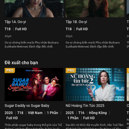
Tập 1A. Oo-yi
Tập 1B. Oo-yi
T
T18
Full HD
T18
Full HD
T
30ph
30ph
3
Oo-yi chứng kiến mẹ bị Phu nhân Budsara
Oo-yi chứng kiến mẹ bị Phu nhân Budsara
T
(Lukkade Metinee) đánh đập đến chết.
(Lukkade Metinee) đánh đập đến chết.
(
Đề xuất cho bạn
PRO
PRO
Sugar Daddy vs Sugar Baby
Nữ Hoàng Tin Tức 2025
C
2020
T18
Việt Nam
1 Phần
2025
T16
Hồng Kông
T
Full HD
1 Phần
Full HD
R
t
Thân phận sugar baby trong thế giới của “bố
Sau khi rời khỏi đài truyền hình, Văn Tuệ Tâm
t
đường” với hợp đồng tình-tiền, bí kíp "nuôi
đã thành lập một kênh truyền thông số độc