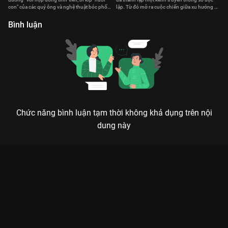
b
con" của các quý ông và nghệ thuật bóc phốt
lập. Từ đó mở ra cuộc chiến giữa xu hướng cũ
của các quý bà.
và mới.
Bình luận
Chức năng bình luận tạm thời không khả dụng trên nội
dung này
Xem Tập 5B. Padchai Nàng Thicha - 8 Tập của Thái Lan có sự
tham gia của . Thuộc thể loại: Phim bộ