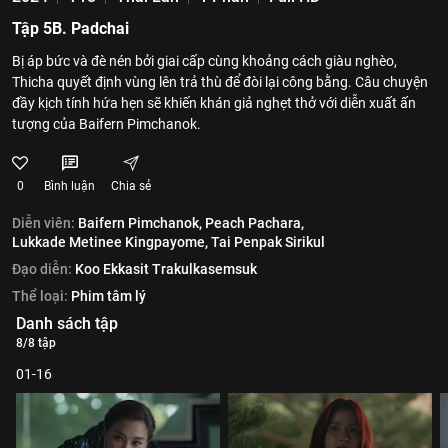
Tập 5B. Padchai
Bị áp bức và đè nén bởi giai cấp cùng khoảng cách giàu nghèo,
Thicha quyết định vùng lên trả thù để đòi lại công bằng. Câu chuyện
đầy kịch tính hứa hẹn sẽ khiến khán giả nghẹt thở với diễn xuất ấn
tượng của Baifern Pimchanok.
0
Bình luận
Chia sẻ
Diễn viên:
Baifern Pimchanok,
Peach Pachara,
Lukkade Metinee Kingpayome,
Tai Penpak Sirikul
Đạo diễn:
Koo Ekkasit Trakulkasemsuk
Thể loại:
Phim tâm lý
Danh sách tập
8/8 tập
01-16