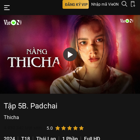
Nhập mã VieON
ĐĂNG KÝ VIP
Tập 5B. Padchai
Thicha
4.930.342
lượt xem
5.0
2024
T18
Thái Lan
1 Phần
Full HD