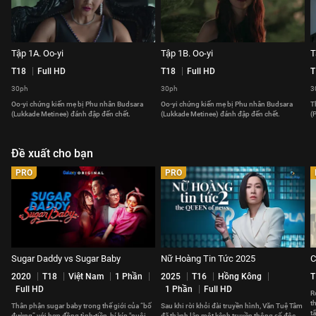
Tập 1A. Oo-yi
Tập 1B. Oo-yi
T
T18
Full HD
T18
Full HD
T
30ph
30ph
3
Oo-yi chứng kiến mẹ bị Phu nhân Budsara
Oo-yi chứng kiến mẹ bị Phu nhân Budsara
T
(Lukkade Metinee) đánh đập đến chết.
(Lukkade Metinee) đánh đập đến chết.
(
Đề xuất cho bạn
PRO
PRO
Sugar Daddy vs Sugar Baby
Nữ Hoàng Tin Tức 2025
C
2020
T18
Việt Nam
1 Phần
2025
T16
Hồng Kông
T
Full HD
1 Phần
Full HD
R
t
Thân phận sugar baby trong thế giới của “bố
Sau khi rời khỏi đài truyền hình, Văn Tuệ Tâm
t
đường” với hợp đồng tình-tiền, bí kíp "nuôi
đã thành lập một kênh truyền thông số độc