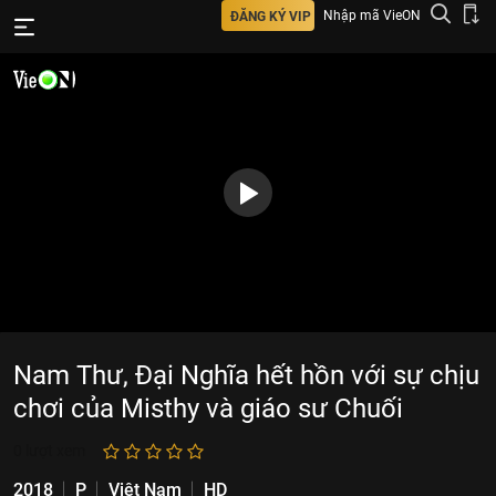
Nhập mã VieON
ĐĂNG KÝ VIP
Nam Thư, Đại Nghĩa hết hồn với sự chịu
chơi của Misthy và giáo sư Chuối
0
lượt xem
2018
P
Việt Nam
HD