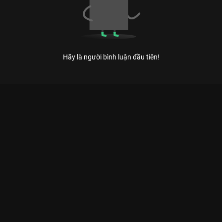
Hãy là người bình luận đầu tiên!
Xem Nam Thư, Đại Nghĩa hết hồn với sự chịu chơi của Misthy
và giáo sư Chuối của Việt Nam có sự tham gia của Đại Nghĩa,
Nam Thư. Thuộc thể loại: TV show