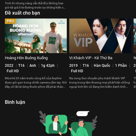
Tinh Di nhưng nàng vẫn thề độc không bao
giờ tái giá ở từ đường trước sự chứng kiến của
mọi người.
Đề xuất cho bạn
PRO
Hoàng Hôn Buông Xuống
Vị Khách VIP - Kẻ Thứ Ba
N
2022
T16
Anh
1g 42ph
2019
T16
Hàn Quốc
1 Phần
2
Full HD
Full HD
Mùa hè 20 năm trước cùng bố của Sophie
Na Jung Sun chuyên phụ trách khách VIP
T
được gói gọn trong chiếc camera cầm tay. Giờ
trong trung tâm thương mại phát hiện chồng
h
đây, cô lật lại từng thước phim để phác thảo
ngoại tình khi cô đang tìm kiếm danh tính
đ
lại câu chuyện.
một vị khách VIP nữ
S
Bình luận