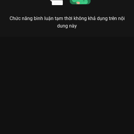
Chức năng bình luận tạm thời không khả dụng trên nội
dung này
Xem Tập 1 Năm Ấy Hoa Nở Trăng Vừa Tròn - Nothing Gold Can
Stay - 74 Tập của Trung Quốc có sự tham gia của . Thuộc thể
loại: Phim bộ