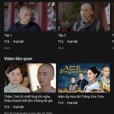
Tập 1
Tập 2
T
T13
Full HD
T13
Full HD
T
43ph
45ph
4
Video liên quan
Thẩm Tinh Di chết lặng khi nghe
Năm Ấy Hoa Nở Trăng Vừa Tròn
Châu Doanh thề độc không tái giá
T13
Full HD
T13
Full HD
Mặc dù Châu Doanh có tình cảm với Thẩm