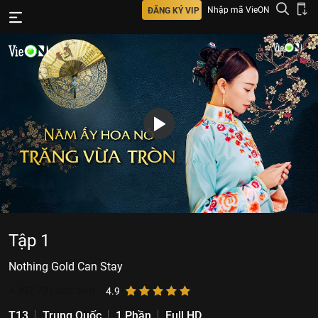
Nhập mã VieON
ĐĂNG KÝ VIP
Tập 1
Nothing Gold Can Stay
4.307.731
lượt xem
4.9
T13
Trung Quốc
1 Phần
Full HD