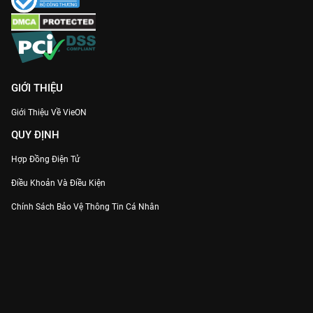
GIỚI THIỆU
Giới Thiệu Về VieON
QUY ĐỊNH
Hợp Đồng Điện Tử
Điều Khoản Và Điều Kiện
Chính Sách Bảo Vệ Thông Tin Cá Nhân
Chính Sách Bảo Vệ Người Tiêu Dùng Dễ Bị Tổn Thương
Thỏa Thuận Sử Dụng Dịch Vụ Mạng Xã Hội
THÔNG TIN
Thông Báo