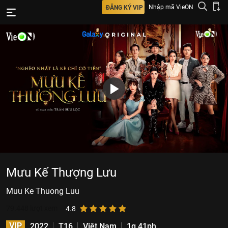
Nhập mã VieON
ĐĂNG KÝ VIP
Mưu Kế Thượng Lưu
Muu Ke Thuong Luu
79.448
lượt xem
4.8
VIP
2022
T16
Việt Nam
1g 41ph