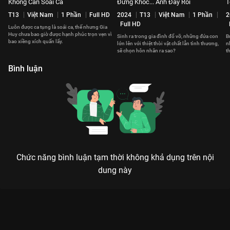
Không Cần Soái Ca
Đừng Khóc... Anh Đây Rồi
T
T13
Việt Nam
1 Phần
Full HD
2024
T13
Việt Nam
1 Phần
2
Full HD
Luôn được ca tụng là soái ca, thế nhưng Gia
Huy chưa bao giờ được hạnh phúc trọn vẹn vì
Sinh ra trong gia đình đổ vỡ, những đứa con
B
bao xiềng xích quấn lấy.
lớn lên với thiệt thòi vật chất lẫn tình thương,
n
sẽ chọn hôn nhân ra sao?
t
m
Bình luận
Chức năng bình luận tạm thời không khả dụng trên nội
dung này
Xem Mưu Kế Thượng Lưu của Việt Nam có sự tham gia của Lê
Tam Triều Dâng, Quỳnh Lương, Trần Nguyễn Thiên An, Anh Tú
Atus. Thuộc thể loại: Phim lẻ