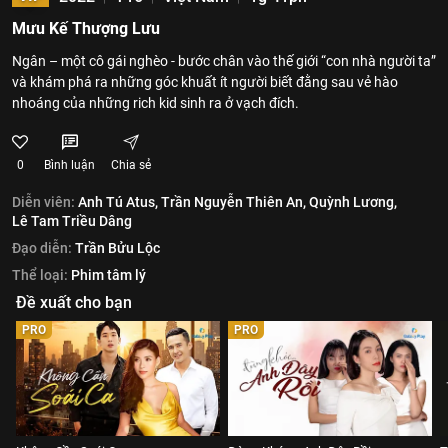
Mưu Kế Thượng Lưu
Ngân – một cô gái nghèo - bước chân vào thế giới “con nhà người ta”
và khám phá ra những góc khuất ít người biết đằng sau vẻ hào
nhoáng của những rich kid sinh ra ở vạch đích.
0
Bình luận
Chia sẻ
Diễn viên:
Anh Tú Atus,
Trần Nguyễn Thiên An,
Quỳnh Lương,
Lê Tam Triều Dâng
Đạo diễn:
Trần Bửu Lộc
Thể loại:
Phim tâm lý
Đề xuất cho bạn
PRO
PRO