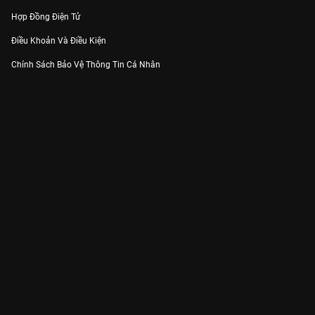
Hợp Đồng Điện Tử
Điều Khoản Và Điều Kiện
Chính Sách Bảo Vệ Thông Tin Cá Nhân
Chính Sách Bảo Vệ Người Tiêu Dùng Dễ Bị Tổn Thương
Thỏa Thuận Sử Dụng Dịch Vụ Mạng Xã Hội
THÔNG TIN
Thông Báo
Trung Tâm Hỗ Trợ
Liên Hệ
Góp Ý
Công ty Cổ phần VieON - Địa chỉ: Tầng 5, 222 Pasteur, Phường Xuân Hòa,
Thành phố Hồ Chí Minh
Email:
support@vieon.vn
| Hotline:
1800.599.920
(miễn phí)