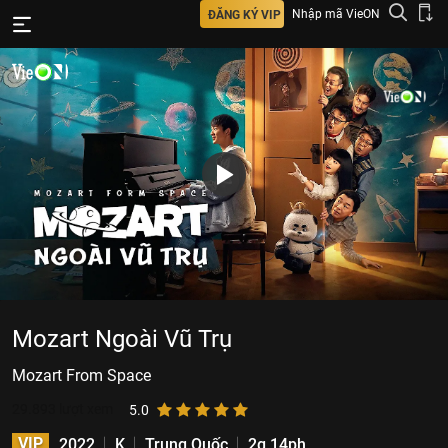
Nhập mã VieON
ĐĂNG KÝ VIP
Mozart Ngoài Vũ Trụ
Mozart From Space
29.893
lượt xem
5.0
VIP
2022
K
Trung Quốc
2g 14ph