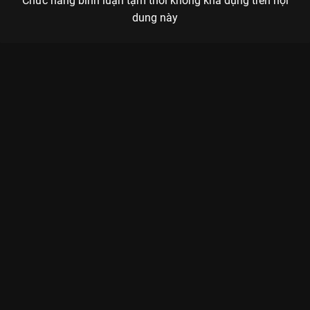
Chức năng bình luận tạm thời không khả dụng trên nội
dung này
Xem Mozart Ngoài Vũ Trụ của Trung Quốc có sự tham gia của
Mai Đình, Hoàng Giác, Hoàng Bột, Hoàng Dương Điền Điềm,
Diêu Thần. Thuộc thể loại: Phim lẻ