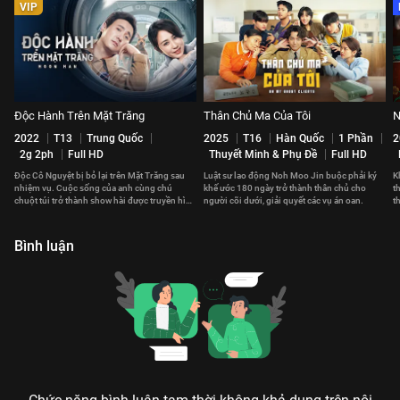
VIP
Độc Hành Trên Mặt Trăng
Thân Chủ Ma Của Tôi
N
2022
T13
Trung Quốc
2025
T16
Hàn Quốc
1 Phần
2
2g 2ph
Full HD
Thuyết Minh & Phụ Đề
Full HD
Độc Cô Nguyệt bị bỏ lại trên Mặt Trăng sau
Luật sư lao động Noh Moo Jin buộc phải ký
K
nhiệm vụ. Cuộc sống của anh cùng chú
khế ước 180 ngày trở thành thân chủ cho
t
chuột túi trở thành show hài được truyền hình
người cõi dưới, giải quyết các vụ án oan.
t
trực tiếp về Trái Đất.
n
Bình luận