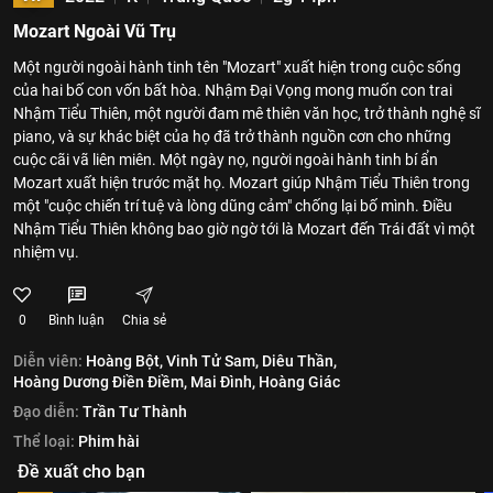
Mozart Ngoài Vũ Trụ
Một người ngoài hành tinh tên "Mozart" xuất hiện trong cuộc sống
của hai bố con vốn bất hòa. Nhậm Đại Vọng mong muốn con trai
Nhậm Tiểu Thiên, một người đam mê thiên văn học, trở thành nghệ sĩ
piano, và sự khác biệt của họ đã trở thành nguồn cơn cho những
cuộc cãi vã liên miên. Một ngày nọ, người ngoài hành tinh bí ẩn
Mozart xuất hiện trước mặt họ. Mozart giúp Nhậm Tiểu Thiên trong
một "cuộc chiến trí tuệ và lòng dũng cảm" chống lại bố mình. Điều
Nhậm Tiểu Thiên không bao giờ ngờ tới là Mozart đến Trái đất vì một
nhiệm vụ.
0
Bình luận
Chia sẻ
Diễn viên:
Hoàng Bột,
Vinh Tử Sam,
Diêu Thần,
Hoàng Dương Điền Điềm,
Mai Đình,
Hoàng Giác
Đạo diễn:
Trần Tư Thành
Thể loại:
Phim hài
Đề xuất cho bạn