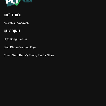
GIỚI THIỆU
Giới Thiệu Về VieON
QUY ĐỊNH
Hợp Đồng Điện Tử
Điều Khoản Và Điều Kiện
Chính Sách Bảo Vệ Thông Tin Cá Nhân
Chính Sách Bảo Vệ Người Tiêu Dùng Dễ Bị Tổn Thương
Thỏa Thuận Sử Dụng Dịch Vụ Mạng Xã Hội
THÔNG TIN
Thông Báo
Trung Tâm Hỗ Trợ
Liên Hệ