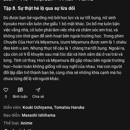
Tập 8. Sự thật hé lộ qua sự lừa dối
Dù được bạn bè ngưỡng mộ bởi học lực và sự tốt bụng, nữ sinh
Kyouko Hori vẫn luôn che giấu 1 bộ mặt khác. Do bố mẹ luôn bận
việc vắng nhà, cô luôn phải làm việc nhà và chăm sóc em trai, và
không còn thời gian để sinh hoạt bên ngoài trường học. Trong phim
Chuyện Của Hori Và Miyamura, Izumi Miyamura được xem là 1 otaku
đeo kính u ám. Nhưng thực tế cậu là 1 chàng trai tốt bụng. Ngoài ra,
cậu còn có 9 lỗ khuyên sau mái tóc dài và hình xăm dài ở vai trái và
lưng. Tình cờ thay, Hori và Miyamura đã gặp nhau bên ngoài trường
học—hoàn toàn không giống với suy nghĩ của nhau. Hai con người
đối lập dần trở thành bạn bè, cùng chia sẻ những khía cạnh mà họ
chưa từng để lộ với người khác.
0
Bình luận
Chia sẻ
Diễn viên:
Kouki Uchiyama,
Tomatsu Haruka
Đạo diễn:
Masashi Ishihama
Thể loại:
Anime