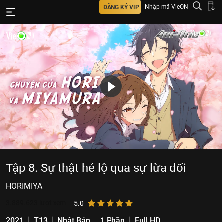
Nhập mã VieON
ĐĂNG KÝ VIP
Tập 8. Sự thật hé lộ qua sự lừa dối
HORIMIYA
3.889.623
lượt xem
5.0
2021
T13
Nhật Bản
1 Phần
Full HD