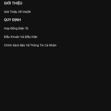
GIỚI THIỆU
Giới Thiệu Về VieON
QUY ĐỊNH
Hợp Đồng Điện Tử
Điều Khoản Và Điều Kiện
Chính Sách Bảo Vệ Thông Tin Cá Nhân
Chính Sách Bảo Vệ Người Tiêu Dùng Dễ Bị Tổn Thương
Thỏa Thuận Sử Dụng Dịch Vụ Mạng Xã Hội
THÔNG TIN
Thông Báo
Trung Tâm Hỗ Trợ
Liên Hệ
Góp Ý