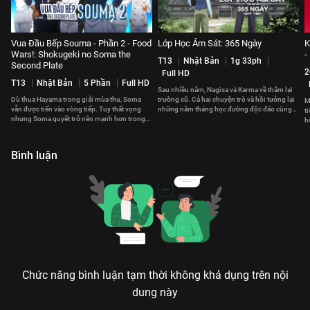
Vua Đầu Bếp Souma - Phần 2 - Food
Lớp Học Ám Sát: 365 Ngày
K
Wars!: Shokugeki no Soma the
-
T13
Nhật Bản
1g 33ph
Second Plate
2
Full HD
T13
Nhật Bản
5 Phần
Full HD
Sau nhiều năm, Nagisa và Karma về thăm lại
Dù thua Hayama trong giải mùa thu, Soma
trường cũ. Cả hai chuyện trò và hồi tưởng lại
M
vẫn được tiến vào vòng tiếp. Tuy thất vọng
những năm tháng học đường độc đáo cùng
t
nhưng Soma quyết trở nên mạnh hơn trong
Koro-sensei.
h
lần tái đấu tới.
h
Bình luận
Chức năng bình luận tạm thời không khả dụng trên nội
dung này