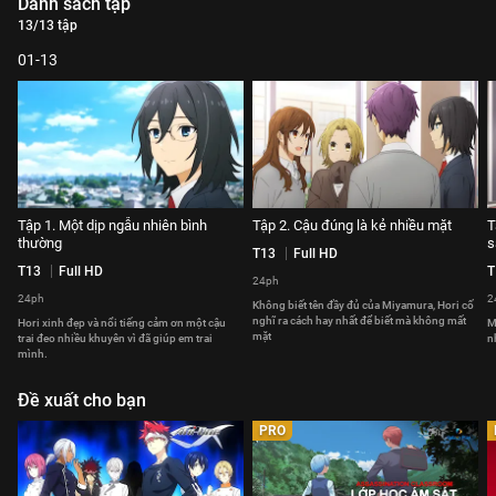
Danh sách tập
13/13 tập
01-13
Tập 1. Một dịp ngẫu nhiên bình
Tập 2. Cậu đúng là kẻ nhiều mặt
T
thường
s
T13
Full HD
T13
Full HD
T
24ph
24ph
2
Không biết tên đầy đủ của Miyamura, Hori cố
nghĩ ra cách hay nhất để biết mà không mất
Hori xinh đẹp và nổi tiếng cảm ơn một cậu
M
mặt
trai đeo nhiều khuyên vì đã giúp em trai
n
mình.
Đề xuất cho bạn
PRO