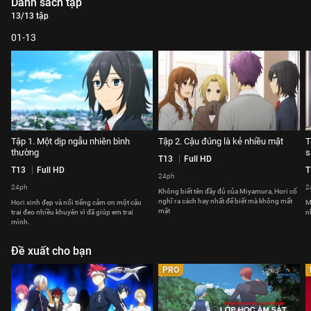
Danh sách tập
13/13 tập
01-13
Tập 1. Một dịp ngẫu nhiên bình
Tập 2. Cậu đúng là kẻ nhiều mặt
T
thường
s
T13
Full HD
T13
Full HD
T
24ph
24ph
2
Không biết tên đầy đủ của Miyamura, Hori cố
nghĩ ra cách hay nhất để biết mà không mất
Hori xinh đẹp và nổi tiếng cảm ơn một cậu
M
mặt
trai đeo nhiều khuyên vì đã giúp em trai
n
mình.
Đề xuất cho bạn
PRO