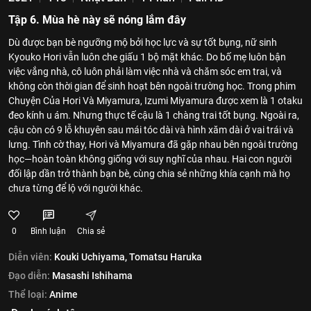
Tập 6. Mùa hè này sẽ nóng lắm đây
Dù được bạn bè ngưỡng mộ bởi học lực và sự tốt bụng, nữ sinh
Kyouko Hori vẫn luôn che giấu 1 bộ mặt khác. Do bố mẹ luôn bận
việc vắng nhà, cô luôn phải làm việc nhà và chăm sóc em trai, và
không còn thời gian để sinh hoạt bên ngoài trường học. Trong phim
Chuyện Của Hori Và Miyamura, Izumi Miyamura được xem là 1 otaku
đeo kính u ám. Nhưng thực tế cậu là 1 chàng trai tốt bụng. Ngoài ra,
cậu còn có 9 lỗ khuyên sau mái tóc dài và hình xăm dài ở vai trái và
lưng. Tình cờ thay, Hori và Miyamura đã gặp nhau bên ngoài trường
học—hoàn toàn không giống với suy nghĩ của nhau. Hai con người
đối lập dần trở thành bạn bè, cùng chia sẻ những khía cạnh mà họ
chưa từng để lộ với người khác.
0
Bình luận
Chia sẻ
Diễn viên:
Kouki Uchiyama,
Tomatsu Haruka
Đạo diễn:
Masashi Ishihama
Thể loại:
Anime