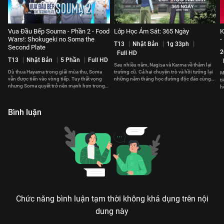
Vua Đầu Bếp Souma - Phần 2 - Food
Lớp Học Ám Sát: 365 Ngày
K
Wars!: Shokugeki no Soma the
-
T13
Nhật Bản
1g 33ph
Second Plate
2
Full HD
T13
Nhật Bản
5 Phần
Full HD
Sau nhiều năm, Nagisa và Karma về thăm lại
Dù thua Hayama trong giải mùa thu, Soma
trường cũ. Cả hai chuyện trò và hồi tưởng lại
M
vẫn được tiến vào vòng tiếp. Tuy thất vọng
những năm tháng học đường độc đáo cùng
t
nhưng Soma quyết trở nên mạnh hơn trong
Koro-sensei.
h
lần tái đấu tới.
h
Bình luận
Chức năng bình luận tạm thời không khả dụng trên nội
dung này