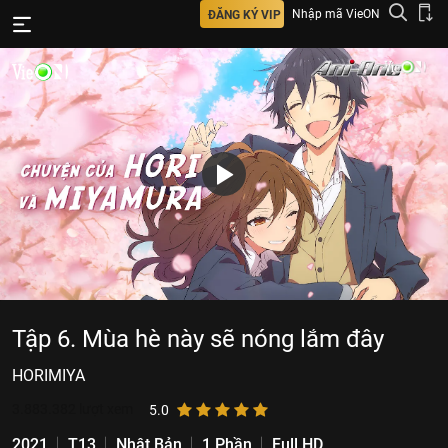
Nhập mã VieON
ĐĂNG KÝ VIP
Tập 6. Mùa hè này sẽ nóng lắm đây
HORIMIYA
3.883.382
lượt xem
5.0
2021
T13
Nhật Bản
1 Phần
Full HD