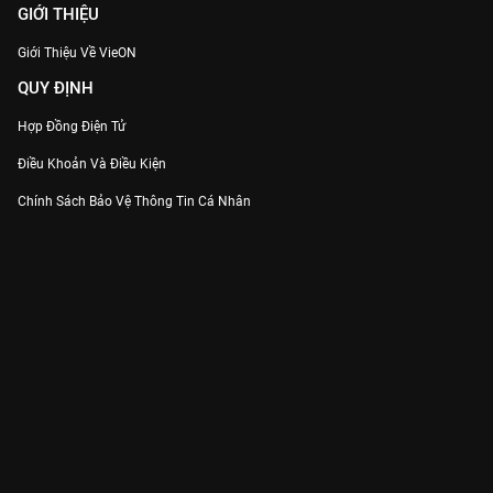
GIỚI THIỆU
Giới Thiệu Về VieON
QUY ĐỊNH
Hợp Đồng Điện Tử
Điều Khoản Và Điều Kiện
Chính Sách Bảo Vệ Thông Tin Cá Nhân
Chính Sách Bảo Vệ Người Tiêu Dùng Dễ Bị Tổn Thương
Thỏa Thuận Sử Dụng Dịch Vụ Mạng Xã Hội
THÔNG TIN
Thông Báo
Trung Tâm Hỗ Trợ
Liên Hệ
Góp Ý