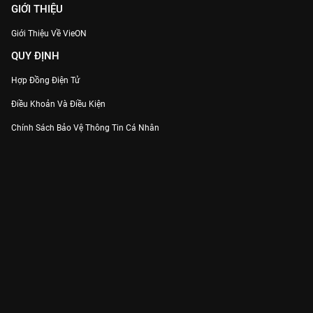
GIỚI THIỆU
Giới Thiệu Về VieON
QUY ĐỊNH
Hợp Đồng Điện Tử
Điều Khoản Và Điều Kiện
Chính Sách Bảo Vệ Thông Tin Cá Nhân
Chính Sách Bảo Vệ Người Tiêu Dùng Dễ Bị Tổn Thương
Thỏa Thuận Sử Dụng Dịch Vụ Mạng Xã Hội
THÔNG TIN
Thông Báo
Trung Tâm Hỗ Trợ
Liên Hệ
Góp Ý