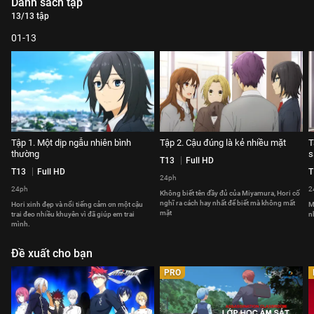
Danh sách tập
13/13 tập
01-13
Tập 1. Một dịp ngẫu nhiên bình
Tập 2. Cậu đúng là kẻ nhiều mặt
T
thường
s
T13
Full HD
T13
Full HD
T
24ph
24ph
2
Không biết tên đầy đủ của Miyamura, Hori cố
nghĩ ra cách hay nhất để biết mà không mất
Hori xinh đẹp và nổi tiếng cảm ơn một cậu
M
mặt
trai đeo nhiều khuyên vì đã giúp em trai
n
mình.
Đề xuất cho bạn
PRO