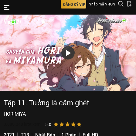
Nhập mã VieON
ĐĂNG KÝ VIP
Tập 11. Tưởng là căm ghét
HORIMIYA
3.888.240
lượt xem
5.0
2021
T13
Nhật Bản
1 Phần
Full HD