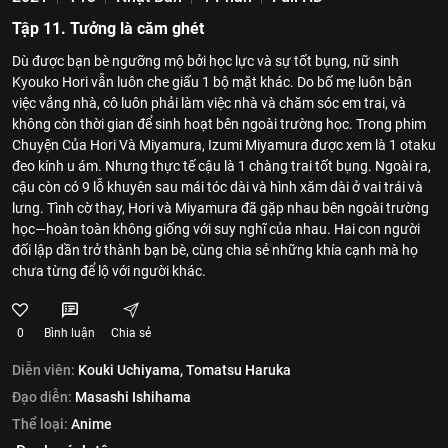
Tập 11. Tưởng là căm ghét
Dù được bạn bè ngưỡng mộ bởi học lực và sự tốt bụng, nữ sinh
Kyouko Hori vẫn luôn che giấu 1 bộ mặt khác. Do bố mẹ luôn bận
việc vắng nhà, cô luôn phải làm việc nhà và chăm sóc em trai, và
không còn thời gian để sinh hoạt bên ngoài trường học. Trong phim
Chuyện Của Hori Và Miyamura, Izumi Miyamura được xem là 1 otaku
đeo kính u ám. Nhưng thực tế cậu là 1 chàng trai tốt bụng. Ngoài ra,
cậu còn có 9 lỗ khuyên sau mái tóc dài và hình xăm dài ở vai trái và
lưng. Tình cờ thay, Hori và Miyamura đã gặp nhau bên ngoài trường
học—hoàn toàn không giống với suy nghĩ của nhau. Hai con người
đối lập dần trở thành bạn bè, cùng chia sẻ những khía cạnh mà họ
chưa từng để lộ với người khác.
0
Bình luận
Chia sẻ
Diễn viên:
Kouki Uchiyama,
Tomatsu Haruka
Đạo diễn:
Masashi Ishihama
Thể loại:
Anime