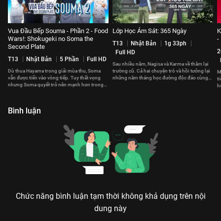
Vua Đầu Bếp Souma - Phần 2 - Food
Lớp Học Ám Sát: 365 Ngày
K
Wars!: Shokugeki no Soma the
-
T13
Nhật Bản
1g 33ph
Second Plate
2
Full HD
T13
Nhật Bản
5 Phần
Full HD
Sau nhiều năm, Nagisa và Karma về thăm lại
Dù thua Hayama trong giải mùa thu, Soma
trường cũ. Cả hai chuyện trò và hồi tưởng lại
M
vẫn được tiến vào vòng tiếp. Tuy thất vọng
những năm tháng học đường độc đáo cùng
t
nhưng Soma quyết trở nên mạnh hơn trong
Koro-sensei.
h
lần tái đấu tới.
h
Bình luận
Chức năng bình luận tạm thời không khả dụng trên nội
dung này