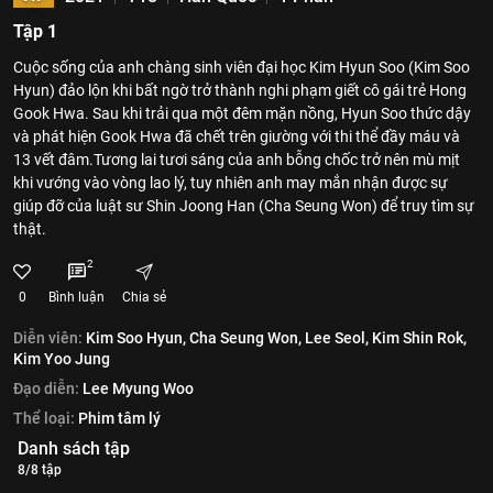
Tập 1
Cuộc sống của anh chàng sinh viên đại học Kim Hyun Soo (Kim Soo
Hyun) đảo lộn khi bất ngờ trở thành nghi phạm giết cô gái trẻ Hong
Gook Hwa. Sau khi trải qua một đêm mặn nồng, Hyun Soo thức dậy
và phát hiện Gook Hwa đã chết trên giường với thi thể đầy máu và
13 vết đâm.Tương lai tươi sáng của anh bỗng chốc trở nên mù mịt
khi vướng vào vòng lao lý, tuy nhiên anh may mắn nhận được sự
giúp đỡ của luật sư Shin Joong Han (Cha Seung Won) để truy tìm sự
thật.
2
0
Bình luận
Chia sẻ
Diễn viên:
Kim Soo Hyun,
Cha Seung Won,
Lee Seol,
Kim Shin Rok,
Kim Yoo Jung
Đạo diễn:
Lee Myung Woo
Thể loại:
Phim tâm lý
Danh sách tập
8/8 tập