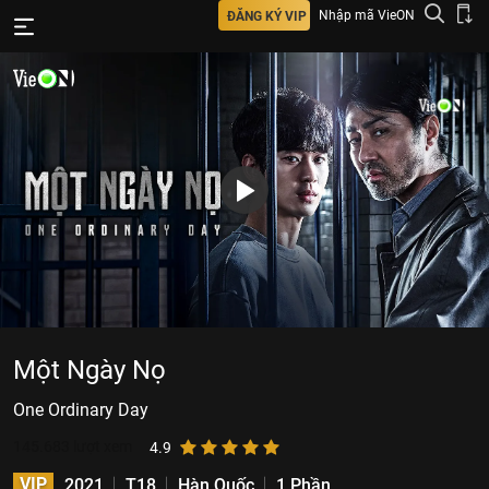
Nhập mã VieON
ĐĂNG KÝ VIP
Một Ngày Nọ
One Ordinary Day
145.683
lượt xem
4.9
VIP
2021
T18
Hàn Quốc
1 Phần