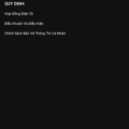
QUY ĐỊNH
Hợp Đồng Điện Tử
Điều Khoản Và Điều Kiện
Chính Sách Bảo Vệ Thông Tin Cá Nhân
Chính Sách Bảo Vệ Người Tiêu Dùng Dễ Bị Tổn Thương
Thỏa Thuận Sử Dụng Dịch Vụ Mạng Xã Hội
THÔNG TIN
Thông Báo
Trung Tâm Hỗ Trợ
Liên Hệ
Góp Ý
Công ty Cổ phần VieON - Địa chỉ: Tầng 5, 222 Pasteur, Phường Xuân Hòa,