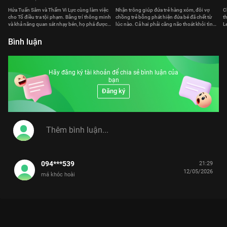
Hứa Tuấn Sâm và Thẩm Vi Lực cùng làm việc
Nhận trông giúp đứa trẻ hàng xóm, đôi vợ
C
cho Tổ điều tra tội phạm. Bằng trí thông minh
chồng trẻ bỗng phát hiện đứa bé đã chết từ
t
và khả năng quan sát nhạy bén, họ phá được
lúc nào. Cả hai phải căng não thoát khỏi tình
L
nhiều vụ án.
huống nghiệt ngã.
n
Bình luận
Hãy đăng ký tài khoản để chia sẻ bình luận của
bạn
Đăng ký
094***539
21:29
12/05/2026
má khóc hoài
MỘT NGÀY NỌ: KHI SINH VIÊN NGOAN HIỀN TRỞ THÀNH KẺ
SÁT NHÂN TRONG MỘT ĐÊM
Trong thế giới pháp đình lạnh lùng, sự thật không quan trọng bằng việc ai là người nắm