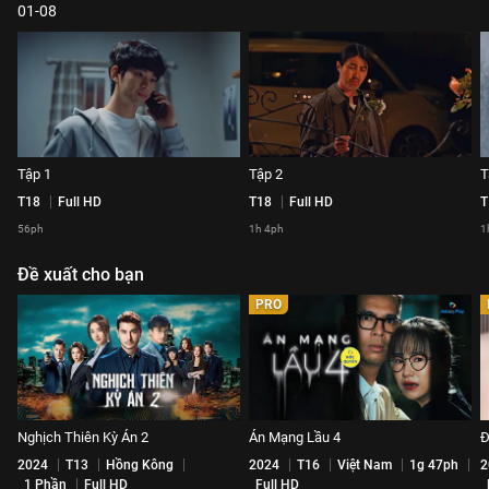
01-08
Tập 1
Tập 2
T
T18
Full HD
T18
Full HD
T
56ph
1h 4ph
1
Đề xuất cho bạn
PRO
Nghịch Thiên Kỳ Án 2
Án Mạng Lầu 4
Đ
2024
T13
Hồng Kông
2024
T16
Việt Nam
1g 47ph
2
1 Phần
Full HD
Full HD