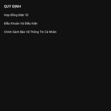
QUY ĐỊNH
Hợp Đồng Điện Tử
Điều Khoản Và Điều Kiện
Chính Sách Bảo Vệ Thông Tin Cá Nhân
Chính Sách Bảo Vệ Người Tiêu Dùng Dễ Bị Tổn Thương
Thỏa Thuận Sử Dụng Dịch Vụ Mạng Xã Hội
THÔNG TIN
Thông Báo
Trung Tâm Hỗ Trợ
Liên Hệ
Góp Ý
Công ty Cổ phần VieON - Địa chỉ: Tầng 5, 222 Pasteur, Phường Xuân Hòa,