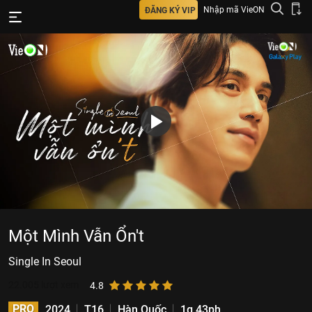
Nhập mã VieON
ĐĂNG KÝ VIP
Một Mình Vẫn Ổn't
Single In Seoul
22.005
lượt xem
4.8
PRO
2024
T16
Hàn Quốc
1g 43ph