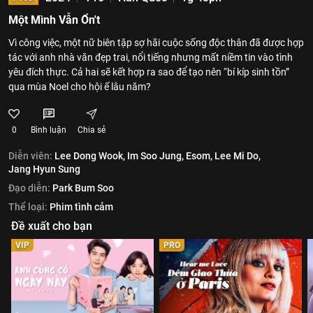
Một Mình Vẫn Ổn't
Vì công việc, một nữ biên tập sợ hãi cuộc sống độc thân đã được hợp
tác với anh nhà văn đẹp trai, nổi tiếng nhưng mất niềm tin vào tình
yêu đích thực. Cả hai sẽ kết hợp ra sao để tạo nên “bí kíp sinh tồn”
qua mùa Noel cho hội ế lâu năm?
0
Bình luận
Chia sẻ
Diễn viên:
Lee Dong Wook,
Im Soo Jung,
Esom,
Lee Mi Do,
Jang Hyun Sung
Đạo diễn:
Park Bum Soo
Thể loại:
Phim tình cảm
Đề xuất cho bạn
VIP
PRO