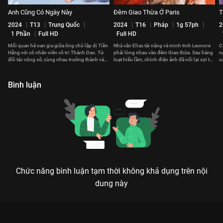
Anh Cũng Có Ngày Này
Đêm Giao Thừa Ở Paris
T
2024
T13
Trung Quốc
2024
T16
Pháp
1g 57ph
2
1 Phần
Full HD
Full HD
Mối quan hệ oan gia giữa ông chủ lập dị Tiền
Nhà văn Elias tài năng và minh tinh Leonore
C
Hằng với cô nhân viên vô tri Thành Dao. Từ
phải lòng nhau vào đêm Giao thừa. Sau hàng
n
đối tác công sở, cùng nhau trưởng thành và
loạt hiểu lầm, chính điện ảnh đã nối lại sợi tơ
o
gắn bó trọn đời.
hồng giữa họ.
đ
Bình luận
Chức năng bình luận tạm thời không khả dụng trên nội
dung này
Xem Một Mình Vẫn Ổn't của Hàn Quốc có sự tham gia của Lee
Mi Do, Im Soo Jung, Esom, Lee Dong Wook, Jang Hyun Sung.