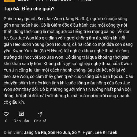
Tập 6A. Điều che giấu?
Phim xoay quanh Seo Jae Won (Jang Na Ra), người có cuộc sống
gần như hoàn hảo. Cô là Giám đốc điều hành của một công ty nội
thất, đồng thời cũng là một người có tiếng trên mạng xã hội. Về đời
tư, Seo Jae Won lập gia đình với người chồng ấm áp, hiếm khi nổi
giận Heo Soon Young (Son Ho Jun), cả hai còn có một đứa con đáng
yêu. Kwon Yun Jin (So Yi Hyun) tốt nghiệp khoa nghệ thuật ở cùng
trường đại học với Seo Jae Won. Cô đang trải qua khoảng thời gian
khó khăn sau ly hôn. Không chỉ vậy, sự nghiệp nghệ thuật của Kwon
Yun Jin cũng lụi tàn một cách nhanh chóng. Sau khi kết nối lại với
Seo Jae Won, cô cảm thấy ghen tị với cuộc sống của bạn học cũ. Câu
chuyện phim trở nên kịch tính khi cuộc sống màu hồng của Seo Jae
Won sớm thay đổi. Cô bị những người mình tin tưởng nhất phản bội,
đồng thời phải đối mặt với những bí mật mà mọi người xung quanh
cô giấu kín.
0
Bình luận
Chia sẻ
Diễn viên:
Jang Na Ra,
Son Ho Jun,
So Yi Hyun,
Lee Ki Taek