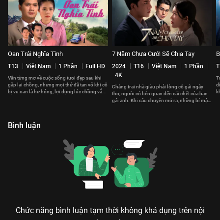
Oan Trái Nghĩa Tình
7 Năm Chưa Cưới Sẽ Chia Tay
B
T13
Việt Nam
1 Phần
Full HD
2024
T16
Việt Nam
1 Phần
T
4K
Vân từng mơ về cuộc sống tươi đẹp sau khi
T
gặp lại chồng, nhưng mọi thứ đã tan vỡ khi cô
d
Chàng trai nhà giàu phải lòng cô gái ngây
bị vu oan là hư hỏng, lợi dụng lúc chồng vắng
k
thơ, người có liên quan đến cái chết của bạn
nhà để vụng trộm.
c
gái anh. Khi câu chuyện mở ra, những bí mật
bắt đầu sáng tỏ.
Bình luận
Chức năng bình luận tạm thời không khả dụng trên nội