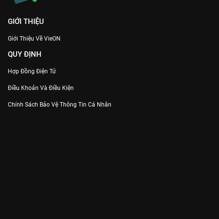
GIỚI THIỆU
Giới Thiệu Về VieON
QUY ĐỊNH
Hợp Đồng Điện Tử
Điều Khoản Và Điều Kiện
Chính Sách Bảo Vệ Thông Tin Cá Nhân
Chính Sách Bảo Vệ Người Tiêu Dùng Dễ Bị Tổn Thương
Thỏa Thuận Sử Dụng Dịch Vụ Mạng Xã Hội
THÔNG TIN
Thông Báo
Trung Tâm Hỗ Trợ
Liên Hệ