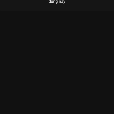
dung này
Xem Tập 6A. Điều che giấu? Một Chương Hạnh Phúc - 16 Tập
của Hàn Quốc có sự tham gia của . Thuộc thể loại: Phim bộ