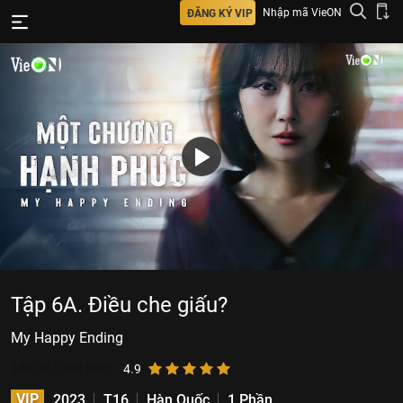
Nhập mã VieON
ĐĂNG KÝ VIP
Tập 6A. Điều che giấu?
My Happy Ending
389.927
lượt xem
4.9
VIP
2023
T16
Hàn Quốc
1 Phần