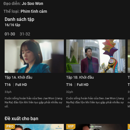
Đạo diễn:
Jo Soo Won
Thể loại:
Phim tình cảm
Danh sách tập
16/16 tập
01-30
31-32
Tập 1A. Khởi đầu
Tập 1B. Khởi đầu
T
T16
Full HD
T16
Full HD
T
33ph
32ph
3
Cuộc sống hoàn hảo của Seo Jae Won (Jang
Cuộc sống hoàn hảo của Seo Jae Won (Jang
J
Na Ra) đảo lộn khi liên tục gặp phải nhiều sự
Na Ra) đảo lộn khi liên tục gặp phải nhiều sự
n
cố.
cố.
k
Đề xuất cho bạn
PRO
VIP