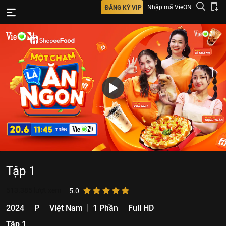
Nhập mã VieON
ĐĂNG KÝ VIP
Tập 1
513.385
lượt xem
5.0
2024
P
Việt Nam
1 Phần
Full HD
Tập 1