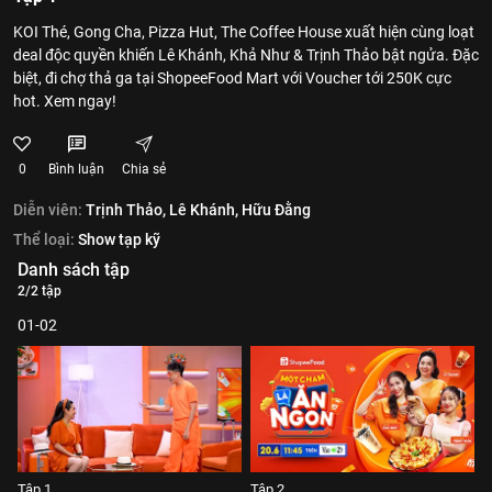
KOI Thé, Gong Cha, Pizza Hut, The Coffee House xuất hiện cùng loạt
deal độc quyền khiến Lê Khánh, Khả Như & Trịnh Thảo bật ngửa. Đặc
biệt, đi chợ thả ga tại ShopeeFood Mart với Voucher tới 250K cực
hot. Xem ngay!
0
Bình luận
Chia sẻ
Diễn viên:
Trịnh Thảo,
Lê Khánh,
Hữu Đằng
Thể loại:
Show tạp kỹ
Danh sách tập
2/2 tập
01-02
Tập 1
Tập 2