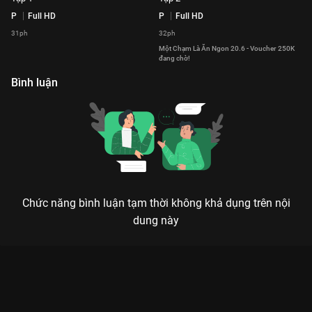
P
Full HD
P
Full HD
31ph
32ph
Một Chạm Là Ăn Ngon 20.6 - Voucher 250K
đang chờ!
Bình luận
Chức năng bình luận tạm thời không khả dụng trên nội
dung này
Xem Tập 1 Một Chạm Là Ăn Ngon 20.6 - 2 Tập của Việt Nam có
sự tham gia của . Thuộc thể loại: Phim bộ