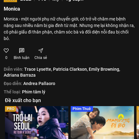
Monica
Monica - một người phụ nữ chuyển giới, cô trở về chăm mẹ bệnh
nặng sau nhiều năm bị gia đình từ mặt. Nhưng mẹ lại không nhận ra,
cô phải giấu đi thân phận, chăm sóc bà và đối diện nỗi đau bị chối
bỏ.
0
Bình luận
Chia sẻ
Diễn viên:
Trace Lysette,
Patricia Clarkson,
Emily Browning,
Adriana Barraza
Đạo diễn:
Andrea Pallaoro
Thể loại:
Phim tâm lý
Đề xuất cho bạn
PRO
Phim Thuê