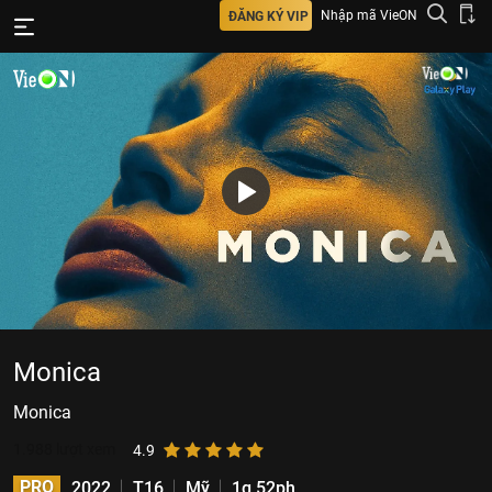
Nhập mã VieON
ĐĂNG KÝ VIP
Monica
Monica
1.988
lượt xem
4.9
PRO
2022
T16
Mỹ
1g 52ph