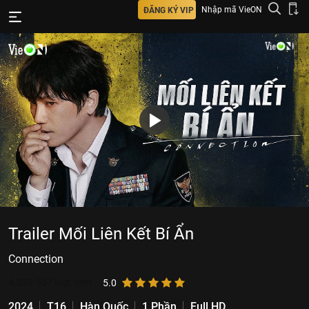
Nhập mã VieON
ĐĂNG KÝ VIP
Trailer Mối Liên Kết Bí Ẩn
Connection
4.523.557
lượt xem
5.0
2024
T16
Hàn Quốc
1 Phần
Full HD