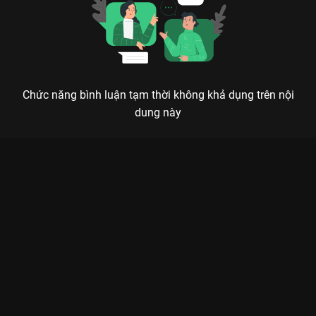
Chức năng bình luận tạm thời không khả dụng trên nội
dung này
Xem Trailer Mối Liên Kết Bí Ẩn Mối Liên Kết Bí Ẩn - 16 Tập của
Hàn Quốc có sự tham gia của Kim Kyung Nam, Ji Sung, Kwon
Yool, Jeon Mi Do, Jung Yoo Min. Thuộc thể loại: Phim bộ