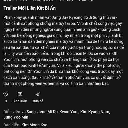
Trailer Mối Liên Kết Bí Ẩn
Phim xoay quanh nhân vật Jang Jae Kyeong do Ji Sung thủ vai -
một cảnh sát phòng chống ma túy tài ba. Vì tính chất công việc gây
nguy hiểm đến những người xung quanh nên anh giữ khoảng cách
với bạn bè, đồng nghiệp, gia đình. Tuy nhiên trong một phi vụ, anh bị
ai đó hãm hại dẫn đến nghiện ma túy và manh mối để tìm ra kẻ đứng
sau lại bắt đầu từ cái chết của một người bạn trung học, người đã để
lại 5 tỷ won tiền bảo hiểm. Trong khi đó, Jeon Mi Do sẽ vào vai Oh
Yoon Jin, một phóng viên cố chấp và thẳng thắn ở bộ phận xã hội
của Nhật báo Kinh tế Anhyun. Vì là kiểu người không thể phớt lờ sự
bất công nên Oh Yoon Jin đã bị sa thải khỏi công việc trước đây một
cách oan uổng. Sau khi trở về thành phố Anhyun, cô quyết định trở
thành một phóng viên vô liêm sỉ và coi tình bạn như tiền bạc.
0
Bình luận
Chia sẻ
Diễn viên:
Ji Sung,
Jeon Mi Do,
Kwon Yool,
Kim Kyung Nam,
Jung Yoo Min
Đạo diễn:
Kim Moon Kyo