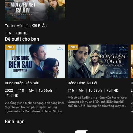
Trailer Mối Liên Kết Bí Ẩn
T16
Full HD
Đề xuất cho bạn
PRO
PRO
Vùng Nước Biển Sâu
Bóng Đêm Tội Lỗi
Đ
2022
T18
Mỹ
1g 56ph
T16
Mỹ
1g 53ph
Full HD
2
Full HD
Một cô gái lạ đến tìm phóng viên Porter Wren
và mang đến vụ án bí ẩn, anh đã không thể
Vic đồng ý cho Melinda ngoại tình công khai.
V
chối từ. Đó là khởi nguồn của vòng xoáy cám
Mọi chuyện trở nên phức tạp khi những
t
dỗ nuốt chửng anh.
người tình của Melinda mất tích còn Vic trở
k
thành nghi phạm chính.
Bình luận