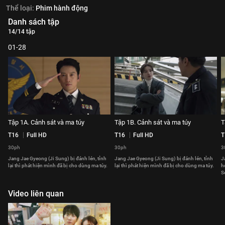
Thể loại:
Phim hành động
Danh sách tập
14/14 tập
01-28
Tập 1A. Cảnh sát và ma túy
Tập 1B. Cảnh sát và ma túy
T
T16
Full HD
T16
Full HD
T
30ph
30ph
3
Jang Jae Gyeong (Ji Sung) bị đánh lén, tỉnh
Jang Jae Gyeong (Ji Sung) bị đánh lén, tỉnh
J
lại thì phát hiện mình đã bị cho dùng ma túy.
lại thì phát hiện mình đã bị cho dùng ma túy.
h
S
Video liên quan