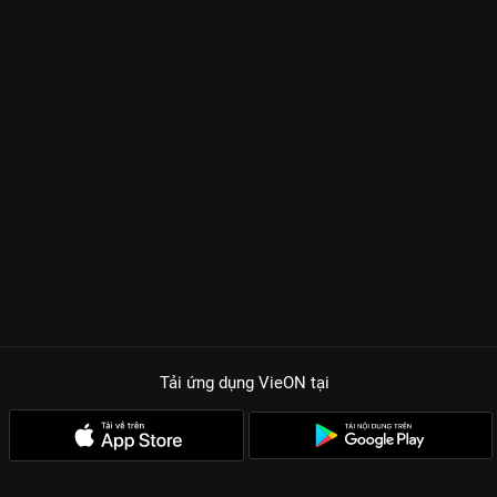
Tải ứng dụng VieON
tại