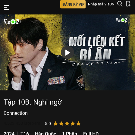
Nhập mã VieON
ĐĂNG KÝ VIP
Tập 10B. Nghi ngờ
Connection
4.523.458
lượt xem
5.0
2024
T16
Hàn Quốc
1 Phần
Full HD