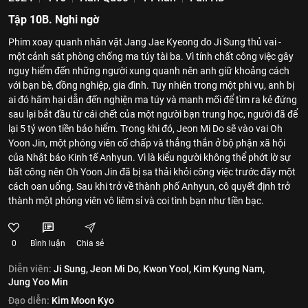
Tập 10B. Nghi ngờ
Phim xoay quanh nhân vật Jang Jae Kyeong do Ji Sung thủ vai -
một cảnh sát phòng chống ma túy tài ba. Vì tính chất công việc gây
nguy hiểm đến những người xung quanh nên anh giữ khoảng cách
với bạn bè, đồng nghiệp, gia đình. Tuy nhiên trong một phi vụ, anh bị
ai đó hãm hại dẫn đến nghiện ma túy và manh mối để tìm ra kẻ đứng
sau lại bắt đầu từ cái chết của một người bạn trung học, người đã để
lại 5 tỷ won tiền bảo hiểm. Trong khi đó, Jeon Mi Do sẽ vào vai Oh
Yoon Jin, một phóng viên cố chấp và thẳng thắn ở bộ phận xã hội
của Nhật báo Kinh tế Anhyun. Vì là kiểu người không thể phớt lờ sự
bất công nên Oh Yoon Jin đã bị sa thải khỏi công việc trước đây một
cách oan uổng. Sau khi trở về thành phố Anhyun, cô quyết định trở
thành một phóng viên vô liêm sỉ và coi tình bạn như tiền bạc.
0
Bình luận
Chia sẻ
Diễn viên:
Ji Sung,
Jeon Mi Do,
Kwon Yool,
Kim Kyung Nam,
Jung Yoo Min
Đạo diễn:
Kim Moon Kyo