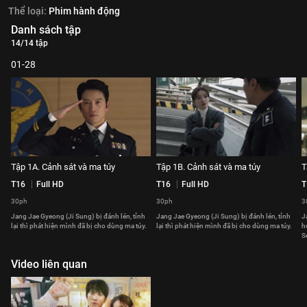
Thể loại:
Phim hành động
Danh sách tập
14/14 tập
01-28
Tập 1A. Cảnh sát và ma túy
Tập 1B. Cảnh sát và ma túy
T
T16
Full HD
T16
Full HD
T
30ph
30ph
3
Jang Jae Gyeong (Ji Sung) bị đánh lén, tỉnh
Jang Jae Gyeong (Ji Sung) bị đánh lén, tỉnh
J
lại thì phát hiện mình đã bị cho dùng ma túy.
lại thì phát hiện mình đã bị cho dùng ma túy.
h
S
Video liên quan