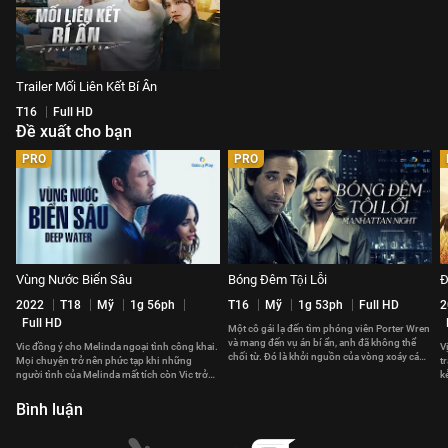
Trailer Mối Liên Kết Bí Ẩn
T16
Full HD
Đề xuất cho bạn
PRO
PRO
Vùng Nước Biển Sâu
Bóng Đêm Tội Lỗi
Đ
2022
T18
Mỹ
1g 56ph
T16
Mỹ
1g 53ph
Full HD
2
Full HD
Một cô gái lạ đến tìm phóng viên Porter Wren
và mang đến vụ án bí ẩn, anh đã không thể
Vic đồng ý cho Melinda ngoại tình công khai.
V
chối từ. Đó là khởi nguồn của vòng xoáy cám
Mọi chuyện trở nên phức tạp khi những
t
dỗ nuốt chửng anh.
người tình của Melinda mất tích còn Vic trở
k
thành nghi phạm chính.
Bình luận