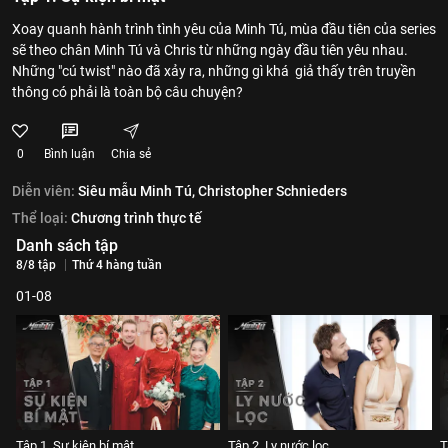
Xoay quanh hành trình tình yêu của Minh Tú, mùa đầu tiên của series
sẽ theo chân Minh Tú và Chris từ những ngày đầu tiên yêu nhau.
Những "cú twist" nào đã xảy ra, những gì khá giả thấy trên truyền
thông có phải là toàn bộ câu chuyện?
0
Bình luận
Chia sẻ
Diễn viên:
Siêu mẫu Minh Tú,
Christopher Schnieders
Thể loại:
Chương trình thực tế
Danh sách tập
8/8 tập
Thứ 4 hàng tuần
01-08
Tập 1. Sự kiện bí mật
Tập 2. Ly nước lọc
T