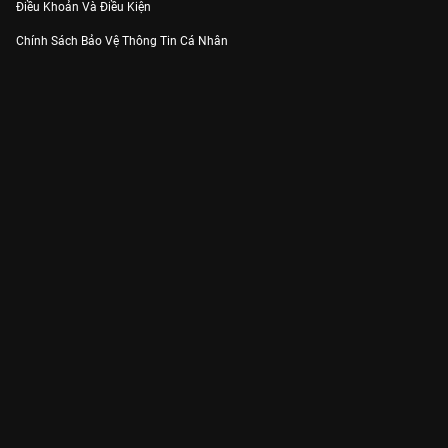
Điều Khoản Và Điều Kiện
Chính Sách Bảo Vệ Thông Tin Cá Nhân
Chính Sách Bảo Vệ Người Tiêu Dùng Dễ Bị Tổn Thương
Thỏa Thuận Sử Dụng Dịch Vụ Mạng Xã Hội
THÔNG TIN
Thông Báo
Trung Tâm Hỗ Trợ
Liên Hệ
Góp Ý
Công ty Cổ phần VieON - Địa chỉ: Tầng 5, 222 Pasteur, Phường Xuân Hòa,
Thành phố Hồ Chí Minh
Email:
support@vieon.vn
| Hotline:
1800.599.920
(miễn phí)
Giấy phép Cung cấp Dịch vụ Phát thanh, Truyền hình trả tiền số 247/GP-
BTTTT cấp ngày 21/07/2023