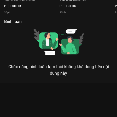
P
Full HD
P
Full HD
P
36ph
35ph
3
Bình luận
Chức năng bình luận tạm thời không khả dụng trên nội
dung này
Xem Tập 1. Sự kiện bí mật Minh Tú Mau Mau Tính - 8 Tập của
Việt Nam có sự tham gia của . Thuộc thể loại: TV show