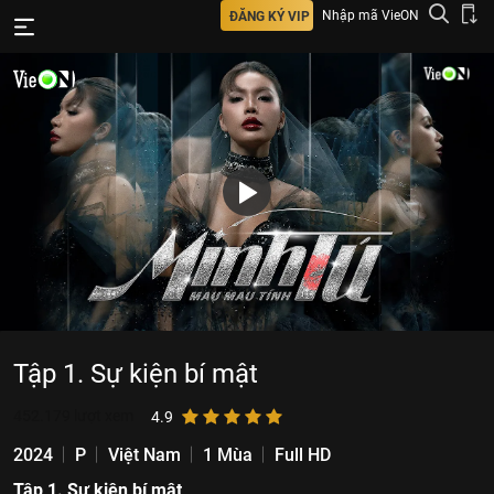
Nhập mã VieON
ĐĂNG KÝ VIP
Tập 1. Sự kiện bí mật
452.179
lượt xem
4.9
2024
P
Việt Nam
1 Mùa
Full HD
Tập 1. Sự kiện bí mật