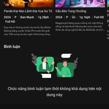
Panda Đại Náo Lãnh Địa Vua Sư Tử
Gấu Béo Tung Chưởng
H
2
2024
P
Đan Mạch
1g 28ph
2024
P
Úc
1g 16ph
Full HD
2
Full HD
Maggie giờ đang quay cuồng với việc thông
cống và nộp thuế. Nhưng âm mưu của một
Dựa vào trí thông minh của mình, Bư đã tìm
thiên tài công nghệ hiểm ác đã khiến cô trở lại
đường băng xuyên Châu Phi trước khi giải
H
với sứ mệnh anh hùng.
cứu Tiểu Long và cứu ngôi nhà trong rừng
n
của những người bạn mới.
M
g
Bình luận
Chức năng bình luận tạm thời không khả dụng trên nội
dung này
Xem Mèo Siêu Quậy Ở Viện Bảo Tàng của Châu Âu có sự tham