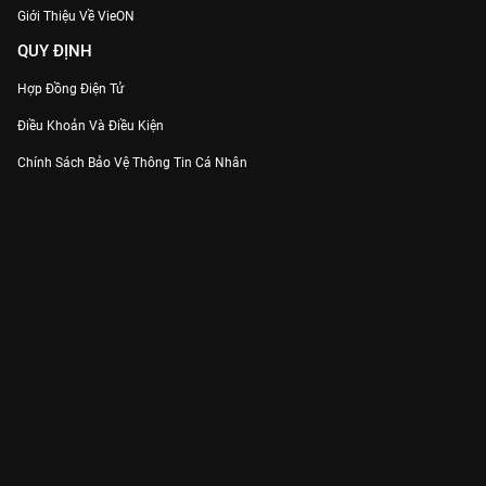
Giới Thiệu Về VieON
QUY ĐỊNH
Hợp Đồng Điện Tử
Điều Khoản Và Điều Kiện
Chính Sách Bảo Vệ Thông Tin Cá Nhân
Chính Sách Bảo Vệ Người Tiêu Dùng Dễ Bị Tổn Thương
Thỏa Thuận Sử Dụng Dịch Vụ Mạng Xã Hội
THÔNG TIN
Thông Báo
Trung Tâm Hỗ Trợ
Liên Hệ
Góp Ý