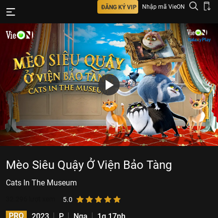
Nhập mã VieON
ĐĂNG KÝ VIP
Mèo Siêu Quậy Ở Viện Bảo Tàng
Cats In The Museum
32.296
lượt xem
5.0
PRO
2023
P
Nga
1g 17ph