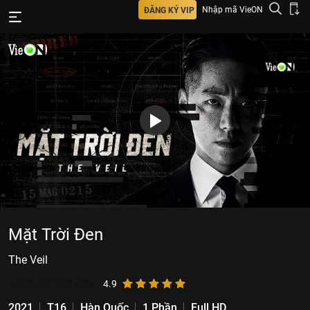
Nhập mã VieON
ĐĂNG KÝ VIP
Mặt Trời Đen
The Veil
3.258.277
lượt xem
4.9
2021
T16
Hàn Quốc
1 Phần
Full HD