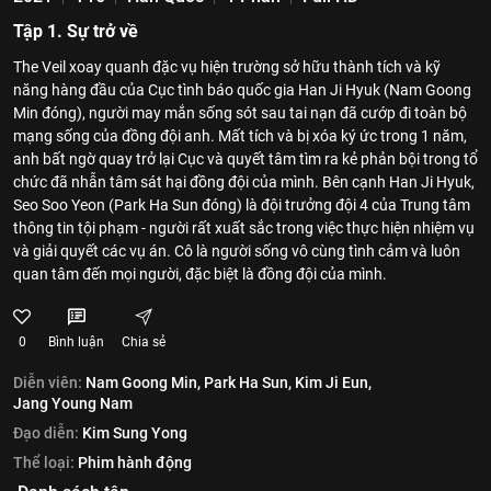
Tập 1. Sự trở về
The Veil xoay quanh đặc vụ hiện trường sở hữu thành tích và kỹ
năng hàng đầu của Cục tình báo quốc gia Han Ji Hyuk (Nam Goong
Min đóng), người may mắn sống sót sau tai nạn đã cướp đi toàn bộ
mạng sống của đồng đội anh. Mất tích và bị xóa ký ức trong 1 năm,
anh bất ngờ quay trở lại Cục và quyết tâm tìm ra kẻ phản bội trong tổ
chức đã nhẫn tâm sát hại đồng đội của mình. Bên cạnh Han Ji Hyuk,
Seo Soo Yeon (Park Ha Sun đóng) là đội trưởng đội 4 của Trung tâm
thông tin tội phạm - người rất xuất sắc trong việc thực hiện nhiệm vụ
và giải quyết các vụ án. Cô là người sống vô cùng tình cảm và luôn
quan tâm đến mọi người, đặc biệt là đồng đội của mình.
0
Bình luận
Chia sẻ
Diễn viên:
Nam Goong Min,
Park Ha Sun,
Kim Ji Eun,
Jang Young Nam
Đạo diễn:
Kim Sung Yong
Thể loại:
Phim hành động