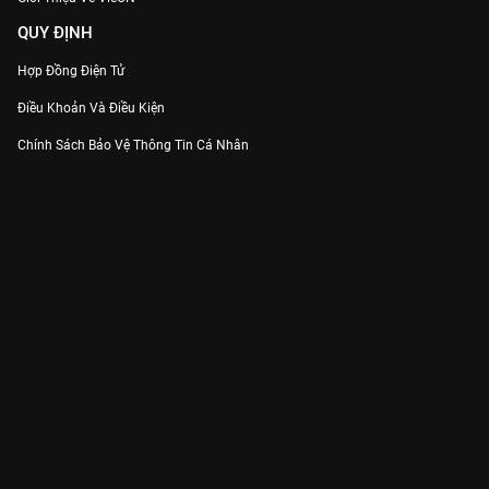
QUY ĐỊNH
Hợp Đồng Điện Tử
Điều Khoản Và Điều Kiện
Chính Sách Bảo Vệ Thông Tin Cá Nhân
Chính Sách Bảo Vệ Người Tiêu Dùng Dễ Bị Tổn Thương
Thỏa Thuận Sử Dụng Dịch Vụ Mạng Xã Hội
THÔNG TIN
Thông Báo
Trung Tâm Hỗ Trợ
Liên Hệ
Góp Ý
Công ty Cổ phần VieON - Địa chỉ: Tầng 5, 222 Pasteur, Phường Xuân Hòa,