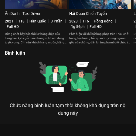
Ẩn Danh - Taxi Driver
Hải Quan Chiến Tuyến
L
2021
T18
Hàn Quốc
3 Phần
2023
T16
Hồng Kông
2
Full HD
1g 56ph
Full HD
Đừng chết, hãy báo thù là thông điệp của
Phát hiện vũ khí bất hợp pháp trên 1 tàu chở
Đ
hãng taxi kỳ lạ gửi đến những vị khách đang
hàng, lực lượng hải quan truy lùng nguồn
c
tuyệt vọng. Chỉ cần khách hàng muốn, hãng
gốc của chúng, dần khám phá một tổ chức tội
n
taxi sẽ giúp họ báo thù
phạm xuyên quốc gia.
c
Bình luận
Chức năng bình luận tạm thời không khả dụng trên nội
dung này
MẶT TRỜI ĐEN: KHI NAM GOONG MIN TRỞ THÀNH CƠN ÁC
MỘNG CỦA GIỚI TÌNH BÁO