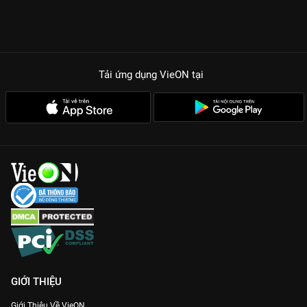
một giây.
TẠI SAO MẶT TRỜI ĐEN LÀ SIÊU PHẨM TRINH THÁM ĐÁNG
XEM NHẤT?
Diễn xuất đỉnh cao của Nam Goong Min:
Nam diễn viên đã
chứng minh vì sao mình là ông hoàng rating với màn trình diễn
Tải ứng dụng VieON
tại
nội tâm phức tạp và những pha hành động nghẹt thở.
Quy mô đầu tư khủng:
Những màn đấu súng, rượt đuổi bằng
xe hơi và cháy nổ được dàn dựng công phu không thua kém
các bom tấn Hollywood.
Kịch bản lớp lang:
Không chỉ đơn thuần là trả thù, phim phơi
bày những góc khuất đen tối, âm mưu chính trị và sự tha hóa
quyền lực trong bộ máy tình báo Hàn Quốc.
Thưởng thức ngay hành trình tìm lại sự thật của Han Ji Hyuk
trong
Mặt Trời Đen
bản Thuyết minh Full HD duy nhất trên
VieON
!
GIỚI THIỆU
Giới Thiệu Về VieON