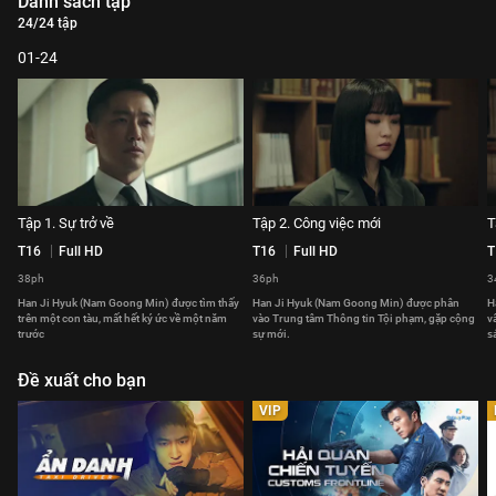
Danh sách tập
24/24 tập
01-24
Tập 1. Sự trở về
Tập 2. Công việc mới
T
T16
Full HD
T16
Full HD
T
38ph
36ph
3
Han Ji Hyuk (Nam Goong Min) được tìm thấy
Han Ji Hyuk (Nam Goong Min) được phân
H
trên một con tàu, mất hết ký ức về một năm
vào Trung tâm Thông tin Tội phạm, gặp cộng
v
trước
sự mới.
sá
Đề xuất cho bạn
VIP