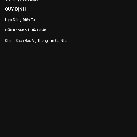
QUY ĐỊNH
Hợp Đồng Điện Tử
Điều Khoản Và Điều Kiện
Chính Sách Bảo Vệ Thông Tin Cá Nhân
Chính Sách Bảo Vệ Người Tiêu Dùng Dễ Bị Tổn Thương
Thỏa Thuận Sử Dụng Dịch Vụ Mạng Xã Hội
THÔNG TIN
Thông Báo
Trung Tâm Hỗ Trợ
Liên Hệ
Góp Ý
Công ty Cổ phần VieON - Địa chỉ: Tầng 5, 222 Pasteur, Phường Xuân Hòa,