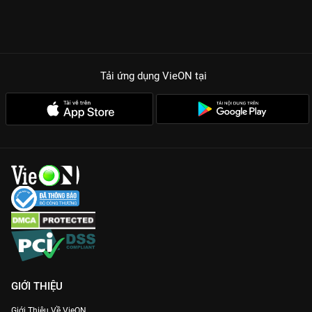
Tải ứng dụng VieON
tại
GIỚI THIỆU
Giới Thiệu Về VieON