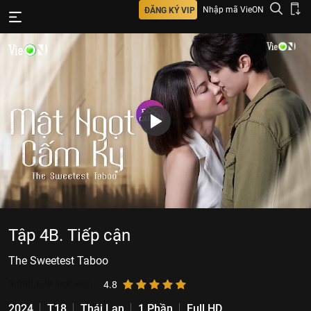
Nhập mã VieON
ĐĂNG KÝ VIP
Tập 4B. Tiếp cận
The Sweetest Taboo
3.058.678
lượt xem
4.8
2024
T18
Thái Lan
1 Phần
Full HD