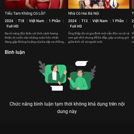
Tiểu Tam Không Có Lỗi?
Nhà Có Hai Bà Nội
T
2024
T18
Việt Nam
1 Phần
2024
T13
Việt Nam
1 Phần
2
Full HD
Full HD
Ba cô nàng độc thân với tính cách lương
Ông Điệp dù có gia đình mới vẫn đón vợ cũ và
V
thiện, bị cuốn vào những cuộc hôn nhân
con gái về ở chung để bù đắp, gây ra sóng gió
t
đang gặp khủng hoảng của ba cặp vợ chồng
giữa tình cũ và người mới.
c
khác nhau.
v
Bình luận
Chức năng bình luận tạm thời không khả dụng trên nội
dung này
Xem Tập 4B. Tiếp cận Mật Ngọt Cấm Kỵ - 21 Tập của Thái Lan
có sự tham gia của . Thuộc thể loại: Phim bộ