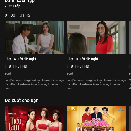
Danh sách tập
21/21 tập
01-30
31-42
Tập 1A. Lời đề nghị
Tập 1B. Lời đề nghị
T
T18
Full HD
T18
Full HD
T
30ph
30ph
3
Lin (Peeranee Kongthai) băn khoăn trước việc
Lin (Peeranee Kongthai) băn khoăn trước việc
M
San (Dom Haetrakul) muốn công khai tình
San (Dom Haetrakul) muốn công khai tình
đ
cảm.
cảm.
k
Đề xuất cho bạn
PRO