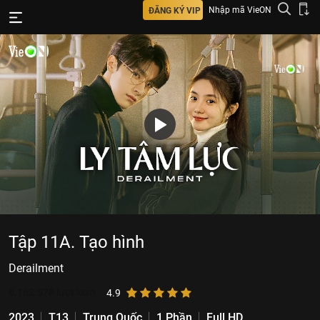
Nhập mã VieON
ĐĂNG KÝ VIP
Tập 11A. Tạo hình
Derailment
6.162.578
lượt xem
4.9
2023
T13
Trung Quốc
1 Phần
Full HD