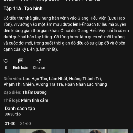
Tập 11A. Tạo hình
Cô tiểu thư nhà giàu hung hăn vênh váo Giang Hiểu Viện (Lưu Hạo
Tồn), vì vướng vào một âm mưu được lên kế hoạch từ lâu mà xuyên
đến không gian thời gian khác. Ở nơi đó, Giang Hiểu Viện chỉ là cô em
dưới quê hai bàn tay trắng. Cô từng bước làm quen với môi trường
và cuộc đời mới, trong suốt thời gian đó đều có sự giúp đỡ và ở bên
cạnh của Kỳ Liên (Lâm Nhất).
0
Bình luận
Chia sẻ
Diễn viên:
Lưu Hạo Tồn,
Lâm Nhất,
Hoàng Thánh Trì,
Phạm Thi Nhiên,
Vương Tra Tra,
Hoàn Nhan Lạc Nhung
Đạo diễn:
Thẩm Dương
Thể loại:
Phim tình cảm
Danh sách tập
30/30 tập
01-30
31-60