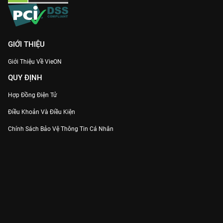
GIỚI THIỆU
Giới Thiệu Về VieON
QUY ĐỊNH
Hợp Đồng Điện Tử
Điều Khoản Và Điều Kiện
Chính Sách Bảo Vệ Thông Tin Cá Nhân
Chính Sách Bảo Vệ Người Tiêu Dùng Dễ Bị Tổn Thương
Thỏa Thuận Sử Dụng Dịch Vụ Mạng Xã Hội
THÔNG TIN
Thông Báo
Trung Tâm Hỗ Trợ