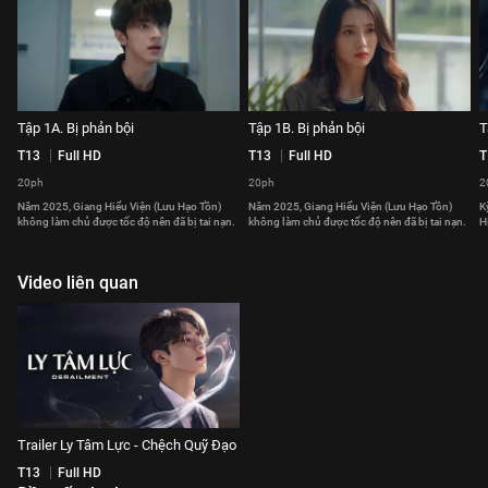
Tập 1A. Bị phản bội
Tập 1B. Bị phản bội
T
T13
Full HD
T13
Full HD
T
20ph
20ph
2
Năm 2025, Giang Hiểu Viện (Lưu Hạo Tồn)
Năm 2025, Giang Hiểu Viện (Lưu Hạo Tồn)
K
không làm chủ được tốc độ nên đã bị tai nạn.
không làm chủ được tốc độ nên đã bị tai nạn.
H
Video liên quan
Trailer Ly Tâm Lực - Chệch Quỹ Đạo
T13
Full HD