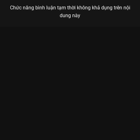
Chức năng bình luận tạm thời không khả dụng trên nội
dung này
Xem Tập 11A. Tạo hình Ly Tâm Lực - Chệch Quỹ Đạo - 30 Tập
của Trung Quốc có sự tham gia của . Thuộc thể loại: Phim bộ