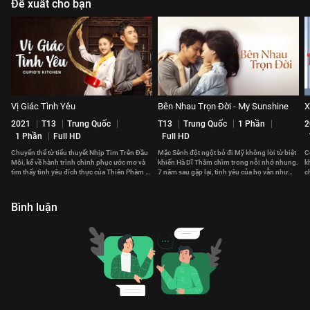
Đề xuất cho bạn
Vị Giác Tình Yêu
Bên Nhau Trọn Đời - My Sunshine
X
2021
T13
Trung Quốc
T13
Trung Quốc
1 Phần
2
1 Phần
Full HD
Full HD
Chuyển thể từ tiểu thuyết Nhịp Tim Trên Đầu
Mặc Sênh đột ngột bỏ đi Mỹ không lời từ biệt
C
Môi, kể về hành trình chinh phục ước mơ và
khiến Hà Dĩ Thâm chìm trong nỗi nhớ nhung.
k
tìm thấy tình yêu đích thực của Thiên Phàm và
7 năm sau gặp lại, tình yêu của họ vẫn như
c
Khả Tụng
thuở ban đầu.
p
Bình luận