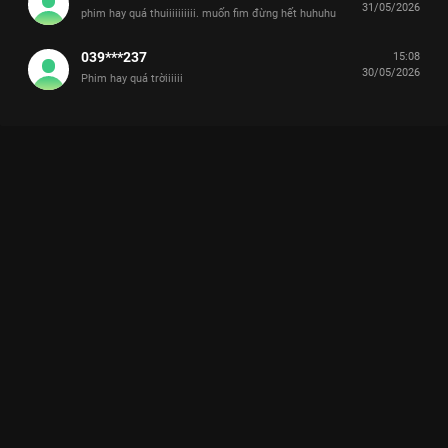
31/05/2026
phim hay quá thuiiiiiiiiii. muốn fim đừng hết huhuhu
039***237
15:08
30/05/2026
Phim hay quá trờiiiiii
LƯƠNG TRẦN MỸ CẨM: KHI CHIẾM HỮU TRỞ THÀNH NGÔN
NGỮ CỦA TÌNH YÊU
Giữa vạn người, chỉ muốn giữ nàng cho riêng mình, dù phải đảo lộn cả giang sơn.
Lương Trần Mỹ Cẩm
là một trong những dự án cổ trang được
mong đợi nhất năm 2026 trên
VieON
. Không đi theo lối mòn
của những bộ phim thần tượng thông thường, tác phẩm này
xoáy sâu vào mối quan hệ
ngược sủng đan xen
, nơi tình yêu
vừa là liều thuốc chữa lành, vừa là xiềng xích giam cầm những
trái tim khao khát tự do.
Tâm điểm của bộ phim chính là màn tái hợp đầy duyên nợ
giữa
Nhậm Mẫn
và
Thử Sa
. Nếu ở các tác phẩm trước, họ
khiến khán giả tiếc nuối vì những mối quan hệ dang dở, thì ở
Lương Trần Mỹ Cẩm
, chemistry của cả hai bùng nổ mạnh mẽ