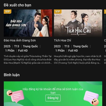
Đề xuất cho bạn
VIP
VIP
Đào Hoa Ánh Giang Sơn
Tích Hoa Chỉ
C
2025
T13
Trung Quốc
2023
T13
Trung Quốc
2
1 Phần
Full HD
1 Phần
Full HD
Tình duyên nảy nở giữa Thừa tướng Thẩm Tại
Hoa phủ bất ngờ gặp họa lớn, nam nhân bị đi
G
Dã (Lưu Học Nghĩa) và cô công chúa hòa thân
đày, gia sản bị niêm phong. Đại tiểu thư Hoa
g
Đào Hoa (Mạnh Tử Nghĩa) giữa ván cờ chính
Chỉ (Trương Tịnh Nghi) buộc phải đứng ra
đán
trị cân não.
gánh vác cả gia tộc.
v
Bình luận
Hãy đăng ký tài khoản để chia sẻ bình luận của
bạn
Đăng ký