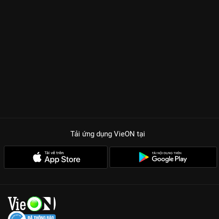
hơn bao giờ hết. Thử Sa vào vai một nam chính thâm tình
nhưng đầy sự chiếm hữu, sẵn sàng dùng mọi mưu kế để bảo
vệ và giữ lấy Cố Cẩm Triêu (Nhậm Mẫn) bên cạnh mình. Ánh
mắt sắc lạnh nhưng chứa đựng sự nuông chiều vô hạn của
anh chắc chắn sẽ làm hội chị em phải quắn quéo. Bên cạnh đó,
sự xuất hiện của dàn nam phụ cực phẩm như
Đổng Tư Thành
và
Tả Diệp
tạo nên một cuộc chiến tranh giành mỹ nhân vô
cùng gay cấn, đẩy kịch tính phim lên đến đỉnh điểm.
SỨC HÚT KHÓ CƯỠNG CỦA SIÊU PHẨM LƯƠNG TRẦN MỸ CẨM
Visual bùng nổ:
Sự kết hợp giữa Nhậm Mẫn thanh thuần và
Thử Sa lãng tử tạo nên một cặp đôi đẹp nhất nhì màn ảnh cổ
Tải ứng dụng VieON
tại
trang.
Cốt truyện sâu sắc:
Những âm mưu quyền lực chốn cung đình
đan xen với những nút thắt tình cảm khiến người xem không
thể ngừng suy đoán.
Chất lượng sản xuất đỉnh cao:
Bối cảnh hoành tráng, trang
phục được đầu tư tỉ mỉ đến từng đường kim mũi chỉ, xem cực
mượt trên VieON.