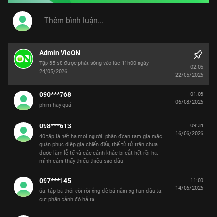
Admin VieON
Tập 35 sẽ được phát sóng vào lúc 11h00 ngày
02:05
24/05/2026.
22/05/2026
090***768
01:08
06/08/2026
phim hay quá
098***613
09:34
16/06/2026
40 tập là hết ha mọi người. phân đoạn tam gia mặc
quân phục diệp gia chiến đấu, thế tử tử trận chưa
được làm lễ tế và các cảnh khác bị cắt hết rồi ha.
mình cảm thấy thiếu thiếu sao đâu
097***145
11:00
14/06/2026
ủa. tập bả thỏi còi ròi ổng đè bả nằm xg hun đâu ta.
cut phân cảnh đó hả ta