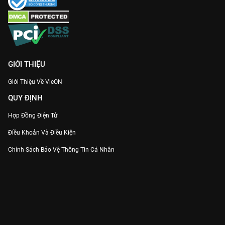
Đừng bỏ lỡ hành trình yêu đương đầy sóng gió của
Lương Trần
Mỹ Cẩm
, cập nhật bản Thuyết minh Full HD sớm nhất tại
VieON
!
GIỚI THIỆU
Giới Thiệu Về VieON
QUY ĐỊNH
Hợp Đồng Điện Tử
Điều Khoản Và Điều Kiện
Chính Sách Bảo Vệ Thông Tin Cá Nhân
Chính Sách Bảo Vệ Người Tiêu Dùng Dễ Bị Tổn Thương
Thỏa Thuận Sử Dụng Dịch Vụ Mạng Xã Hội
THÔNG TIN
Thông Báo