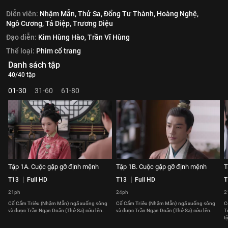
Diễn viên:
Nhậm Mẫn,
Thử Sa,
Đổng Tư Thành,
Hoàng Nghệ,
Ngô Cương,
Tả Diệp,
Trương Diệu
Đạo diễn:
Kim Hùng Hào,
Trần Vĩ Hùng
Thể loại:
Phim cổ trang
Danh sách tập
40/40 tập
01-30
31-60
61-80
Tập 1A. Cuộc gặp gỡ định mệnh
Tập 1B. Cuộc gặp gỡ định mệnh
T
T13
Full HD
T13
Full HD
T
21ph
24ph
2
Cố Cẩm Triêu (Nhậm Mẫn) ngã xuống sông
Cố Cẩm Triêu (Nhậm Mẫn) ngã xuống sông
C
và được Trần Ngạn Doãn (Thử Sa) cứu lên.
và được Trần Ngạn Doãn (Thử Sa) cứu lên.
T
t