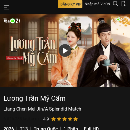
Nhập mã VieON
ĐĂNG KÝ VIP
Lương Trần Mỹ Cẩm
Liang Chen Mei Jin/A Splendid Match
6.526.238
lượt xem
4.9
2026
T13
Trung Quốc
1 Phần
Full HD