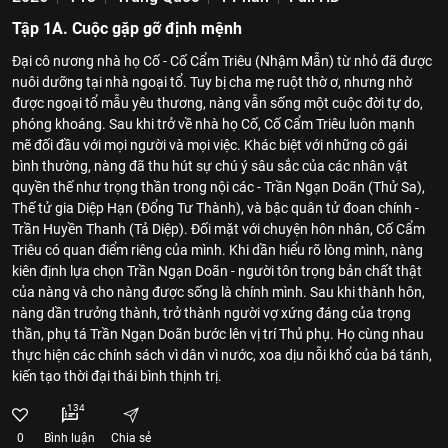
Tập 1A. Cuộc gặp gỡ định mệnh
Đại cô nương nhà họ Cố - Cố Cẩm Triêu (Nhậm Mẫn) từ nhỏ đã được
nuôi dưỡng tại nhà ngoại tổ. Tuy bị cha mẹ ruột thờ ơ, nhưng nhờ
được ngoại tổ mẫu yêu thương, nàng vẫn sống một cuộc đời tự do,
phóng khoáng. Sau khi trở về nhà họ Cố, Cố Cẩm Triêu luôn mạnh
mẽ đối đầu với mọi người và mọi việc. Khác biệt với những cô gái
bình thường, nàng đã thu hút sự chú ý sâu sắc của các nhân vật
quyền thế như trọng thần trong nội các - Trần Ngạn Doãn (Thử Sa),
Thế tử gia Diệp Hạn (Đổng Tư Thành), và bậc quân tử đoan chính -
Trần Huyền Thanh (Tả Diệp). Đối mặt với chuyện hôn nhân, Cố Cẩm
Triêu có quan điểm riêng của mình. Khi dần hiểu rõ lòng mình, nàng
kiên định lựa chọn Trần Ngạn Doãn - người tôn trọng bản chất thật
của nàng và cho nàng được sống là chính mình. Sau khi thành hôn,
nàng dần trưởng thành, trở thành người vợ xứng đáng của trọng
thần, phụ tá Trần Ngạn Doãn bước lên vị trí Thủ phụ. Họ cùng nhau
thực hiện các chính sách vì dân vì nước, xoa dịu nỗi khổ của bá tánh,
kiến tạo thời đại thái bình thịnh trị.
134
0
Bình luận
Chia sẻ