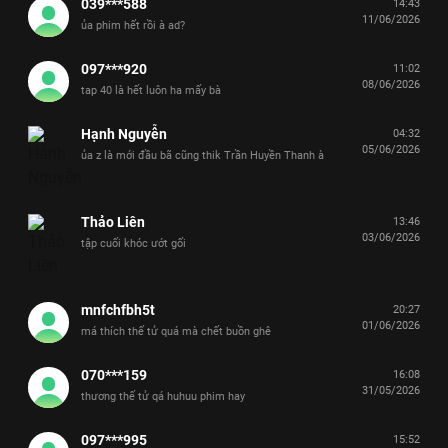
039***588
14:43
11/06/2026
ủa phim hết rồi à ad?
097***920
11:02
08/06/2026
tap 40 là hết luôn ha mấy bà
Hạnh Nguyễn
04:32
05/06/2026
ủa z là mới đầu bã cũng thik Trần Huyền Thanh à
Thảo Liên
13:46
03/06/2026
tập cuối khóc ướt gối
mnfchfbh5t
20:27
01/06/2026
má thích thế tử quá mà chết buồn ghê
070***159
16:08
31/05/2026
thương thế tử qá huhuu phim hay
097***995
15:52