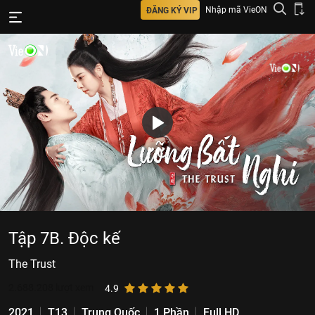
Nhập mã VieON
ĐĂNG KÝ VIP
Tập 7B. Độc kế
The Trust
2.688.208
lượt xem
4.9
2021
T13
Trung Quốc
1 Phần
Full HD