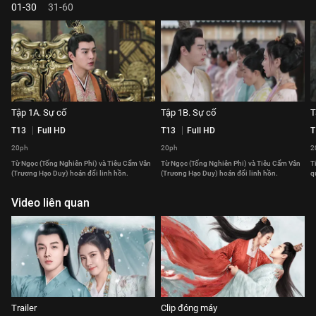
01-30
31-60
Tập 1A. Sự cố
Tập 1B. Sự cố
T
T13
Full HD
T13
Full HD
T
20ph
20ph
2
Từ Ngọc (Tống Nghiên Phi) và Tiêu Cẩm Vân
Từ Ngọc (Tống Nghiên Phi) và Tiêu Cẩm Vân
T
(Trương Hạo Duy) hoán đổi linh hồn.
(Trương Hạo Duy) hoán đổi linh hồn.
q
Video liên quan
Trailer
Clip đóng máy