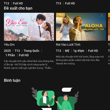
T13
Full HD
T13
Full HD
Đề xuất cho bạn
PRO
Yêu Em
Rơi Vào Lưới Tình
T
2025
T13
Trung Quốc
T13
Mỹ
1g 45ph
Full HD
T
1 Phần
Full HD
Một câu chuyện tình hài hước, lãng mạn mà
C
không kém phần mãnh liệt trên hòn đảo
J
Câu chuyện tình yêu chữa lành của chàng bác
Hawaii thơ mộng.
m
sĩ ấm áp - Hà Tô Diệp và cô nàng quản lý
t
khách sạn bị mất ngủ nghiêm trọng - Thẩm
Tích Phàm.
Bình luận