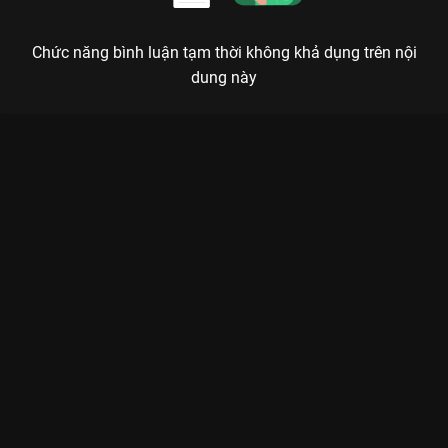
Chức năng bình luận tạm thời không khả dụng trên nội
dung này
Xem Tập 7B. Độc kế Lưỡng Bất Nghi - 30 Tập của Trung Quốc
có sự tham gia của . Thuộc thể loại: Phim bộ