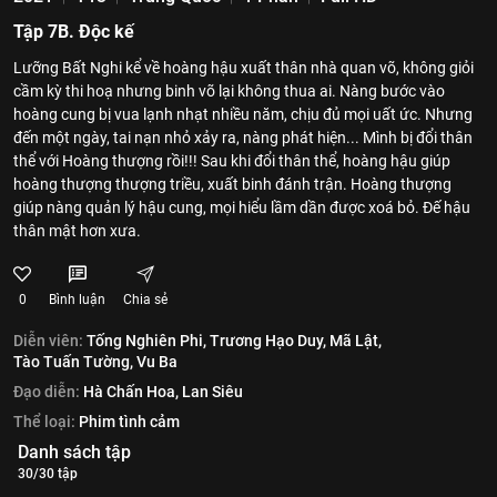
Tập 7B. Độc kế
Lưỡng Bất Nghi kể về hoàng hậu xuất thân nhà quan võ, không giỏi
cầm kỳ thi hoạ nhưng binh võ lại không thua ai. Nàng bước vào
hoàng cung bị vua lạnh nhạt nhiều năm, chịu đủ mọi uất ức. Nhưng
đến một ngày, tai nạn nhỏ xảy ra, nàng phát hiện... Mình bị đổi thân
thể với Hoàng thượng rồi!!! Sau khi đổi thân thể, hoàng hậu giúp
hoàng thượng thượng triều, xuất binh đánh trận. Hoàng thượng
giúp nàng quản lý hậu cung, mọi hiểu lầm dần được xoá bỏ. Đế hậu
thân mật hơn xưa.
0
Bình luận
Chia sẻ
Diễn viên:
Tống Nghiên Phi,
Trương Hạo Duy,
Mã Lật,
Tào Tuấn Tường,
Vu Ba
Đạo diễn:
Hà Chấn Hoa,
Lan Siêu
Thể loại:
Phim tình cảm
Danh sách tập
30/30 tập