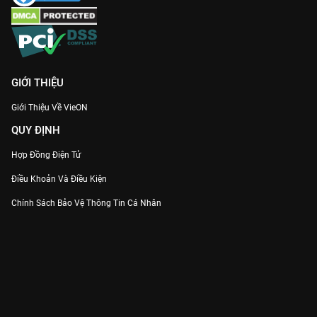
GIỚI THIỆU
Giới Thiệu Về VieON
QUY ĐỊNH
Hợp Đồng Điện Tử
Điều Khoản Và Điều Kiện
Chính Sách Bảo Vệ Thông Tin Cá Nhân
Chính Sách Bảo Vệ Người Tiêu Dùng Dễ Bị Tổn Thương
Thỏa Thuận Sử Dụng Dịch Vụ Mạng Xã Hội
THÔNG TIN
Thông Báo