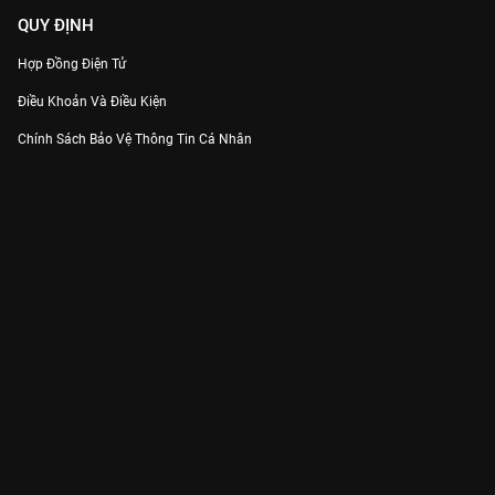
QUY ĐỊNH
Hợp Đồng Điện Tử
Điều Khoản Và Điều Kiện
Chính Sách Bảo Vệ Thông Tin Cá Nhân
Chính Sách Bảo Vệ Người Tiêu Dùng Dễ Bị Tổn Thương
Thỏa Thuận Sử Dụng Dịch Vụ Mạng Xã Hội
THÔNG TIN
Thông Báo
Trung Tâm Hỗ Trợ
Liên Hệ
Góp Ý
Công ty Cổ phần VieON - Địa chỉ: Tầng 5, 222 Pasteur, Phường Xuân Hòa,