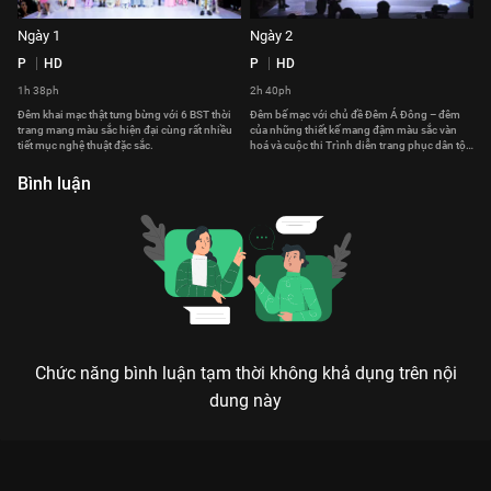
Ngày 1
Ngày 2
P
HD
P
HD
1h 38ph
2h 40ph
Đêm khai mạc thật tưng bừng với 6 BST thời
Đêm bế mạc với chủ đề Đêm Á Đông – đêm
trang mang màu sắc hiện đại cùng rất nhiều
của những thiết kế mang đậm màu sắc vàn
tiết mục nghệ thuật đặc sắc.
hoá và cuộc thi Trình diễn trang phục dân tộc
hứa hẹn sẽ mang tối không gian văn hoá đa
sắc màu cho khán giả.
Bình luận
Chức năng bình luận tạm thời không khả dụng trên nội
dung này
LOOK – TUẦN LỄ THỜI TRANG THU ĐÔNG 2022: KHI BẢN SẮC
CHẠM NGÕ THỜI ĐẠI