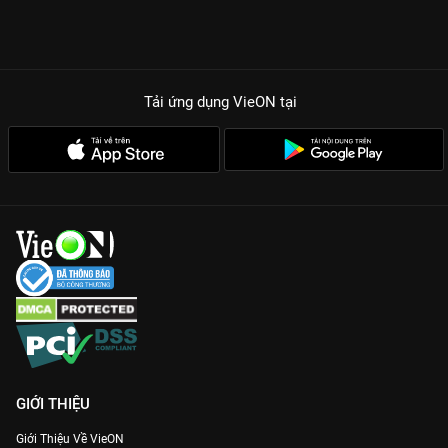
Thu Đông, pha trộn giữa tính ứng dụng và nghệ thuật trình
diễn.
Đêm Á Đông huyền bí:
Tôn vinh vẻ đẹp truyền thống qua
những bộ trang phục dân tộc được cách tân sáng tạo.
Tải ứng dụng VieON
tại
Chất lượng hình ảnh 4K:
Từng chi tiết đính kết, đường kim mũi
chỉ hiện lên sắc nét, giúp bạn cảm nhận trọn vẹn tinh thần của
các nhà thiết kế.
Hãy để
LOOK – Tuần lễ thời trang thu đông 2022
khơi dậy
niềm cảm hứng thời trang trong bạn. Đón xem bản Full HD cực
nét, cảm nhận trọn vẹn không gian văn hóa đa sắc màu duy
nhất trên
VieON
.
GIỚI THIỆU
Giới Thiệu Về VieON