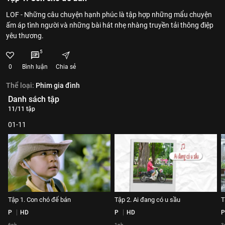
LOF - Những câu chuyện hạnh phúc là tập hợp những mẩu chuyện
ấm áp tình người và những bài hát nhẹ nhàng truyền tải thông điệp
yêu thương.
5
0
Bình luận
Chia sẻ
Thể loại:
Phim gia đình
Danh sách tập
11/11 tập
01-11
Tập 1. Con chó để bán
Tập 2. Ai đang có u sầu
T
P
HD
P
HD
P
6ph
1ph
3