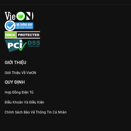
Xem miễn phí trên VieON:
Trải nghiệm hình ảnh mượt mà,
không quảng cáo gây ngắt quãng cảm xúc.
Hãy để
Lof - Những Câu Chuyện Hạnh Phúc
vỗ về tâm hồn bạn
sau một ngày dài mệt mỏi. Truy cập
VieON
và bắt đầu hành
trình tìm kiếm hạnh phúc ngay!
GIỚI THIỆU
Giới Thiệu Về VieON
QUY ĐỊNH
Hợp Đồng Điện Tử
Điều Khoản Và Điều Kiện
Chính Sách Bảo Vệ Thông Tin Cá Nhân
Chính Sách Bảo Vệ Người Tiêu Dùng Dễ Bị Tổn Thương