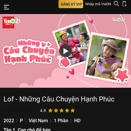
Nhập mã VieON
ĐĂNG KÝ VIP
Lof - Những Câu Chuyện Hạnh Phúc
301.280
lượt xem
4.8
2022
P
Việt Nam
1 Phần
HD
Tập 1. Con chó để bán