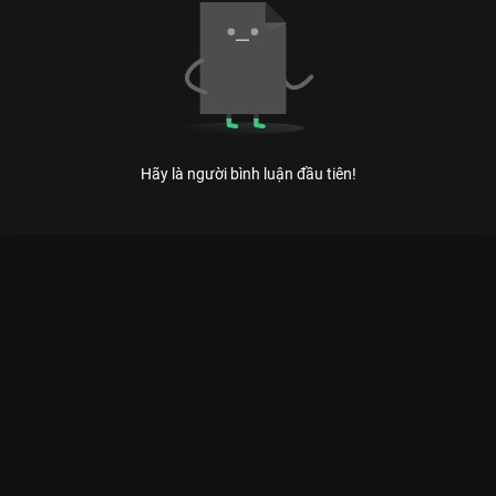
Hãy là người bình luận đầu tiên!
LOF - NHỮNG CÂU CHUYỆN HẠNH PHÚC: KHI LÒNG TỐT LÀ
NGÔN NGỮ CHUNG
Hạnh phúc không phải là điểm đến, mà là cách chúng ta chọn đối xử với nhau mỗi
ngày. – Thông điệp ấm áp từ series Lof.
Giữa cuộc sống ồn ào và vội vã, đôi khi chúng ta cần một
khoảng lặng để tâm hồn được sưởi ấm.
Lof - Những Câu
Chuyện Hạnh Phúc
chính là khoảng lặng quý giá đó trên
VieON
. Với 11 tập phim là 11 lát cắt khác nhau về cuộc đời,
series này đã chạm đến trái tim hàng triệu khán giả Việt bởi sự
giản dị, chân thực và tràn đầy hơi thở yêu thương.