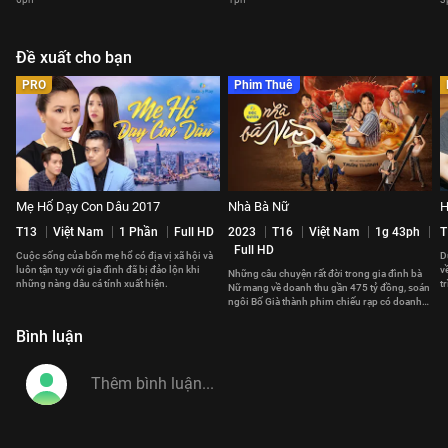
Đề xuất cho bạn
PRO
Phim Thuê
Mẹ Hổ Dạy Con Dâu 2017
Nhà Bà Nữ
H
T13
Việt Nam
1 Phần
Full HD
2023
T16
Việt Nam
1g 43ph
T
Full HD
Cuộc sống của bốn mẹ hổ có địa vị xã hội và
D
luôn tận tụy với gia đình đã bị đảo lộn khi
v
Những câu chuyện rất đời trong gia đình bà
những nàng dâu cá tính xuất hiện.
t
Nữ mang về doanh thu gần 475 tỷ đồng, soán
x
ngôi Bố Già thành phim chiếu rạp có doanh
thu cao nhất Việt Nam.
Bình luận