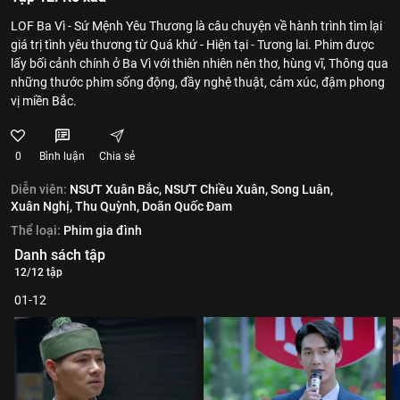
LOF Ba Vì - Sứ Mệnh Yêu Thương là câu chuyện về hành trình tìm lại
giá trị tình yêu thương từ Quá khứ - Hiện tại - Tương lai. Phim được
lấy bối cảnh chính ở Ba Vì với thiên nhiên nên thơ, hùng vĩ, Thông qua
những thước phim sống động, đầy nghệ thuật, cảm xúc, đậm phong
vị miền Bắc.
0
Bình luận
Chia sẻ
Diễn viên:
NSƯT Xuân Bắc,
NSƯT Chiều Xuân,
Song Luân,
Xuân Nghị,
Thu Quỳnh,
Doãn Quốc Đam
Thể loại:
Phim gia đình
Danh sách tập
12/12 tập
01-12