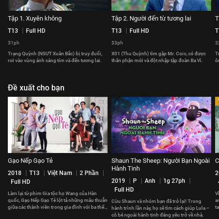
Tập 1. Xuyên không
Tập 2. Người đến từ tương lai
T
T13
Full HD
T13
Full HD
T
31ph
33ph
3
Trạng Quỳnh (NSƯT Xuân Bắc) bị truy đuổi,
X01 (Thu Quỳnh) tìm gặp Mr. Cois, có được
T
rơi vào vùng ánh sáng tím và đến tương lai.
thân phận mới và đột nhập tập đoàn Ba Vì.
ô
Đề xuất cho bạn
Gạo Nếp Gạo Tẻ
Shaun The Sheep: Người Bạn Ngoài
C
Hành Tinh
2018
T13
Việt Nam
2 Phần
2
2019
P
Anh
1g 27ph
Full HD
Full HD
Làm lại từ phim Gia tộc họ Wang của Hàn
V
quốc, Gạo Nếp Gạo Tẻ lột tả những mâu thuẫn
a
Cừu Shaun và nhóm bạn đã trở lại! Trong
giữa các thành viên trong gia đình với ba thế
t
hành trình lần này, họ sẽ tìm cách giúp Lula –
hệ sống chung dưới một mái nhà
p
cô bé ngoài hành tinh đáng yêu trở về nhà.