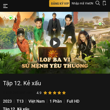
Nhập mã VieON
ĐĂNG KÝ VIP
Tập 12. Kẻ xấu
1.018.369
lượt xem
4.9
2023
T13
Việt Nam
1 Phần
Full HD
Tập 12. Kẻ xấu