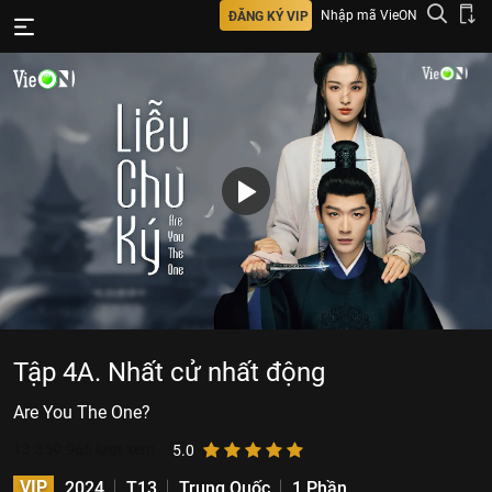
Nhập mã VieON
ĐĂNG KÝ VIP
Tập 4A. Nhất cử nhất động
Are You The One?
13.359.965
lượt xem
5.0
VIP
2024
T13
Trung Quốc
1 Phần