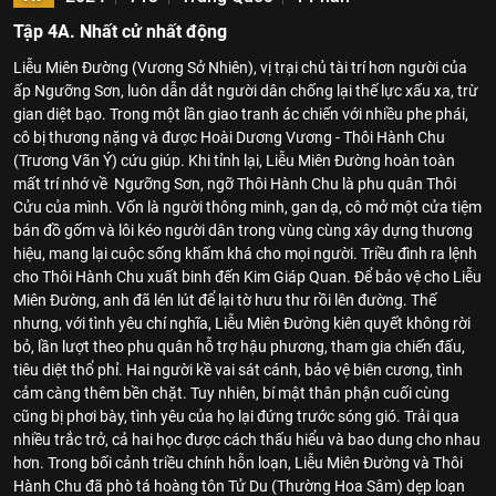
Tập 4A. Nhất cử nhất động
Liễu Miên Đường (Vương Sở Nhiên), vị trại chủ tài trí hơn người của
ấp Ngưỡng Sơn, luôn dẫn dắt người dân chống lại thế lực xấu xa, trừ
gian diệt bạo. Trong một lần giao tranh ác chiến với nhiều phe phái,
cô bị thương nặng và được Hoài Dương Vương - Thôi Hành Chu
(Trương Vãn Ý) cứu giúp. Khi tỉnh lại, Liễu Miên Đường hoàn toàn
mất trí nhớ về Ngưỡng Sơn, ngỡ Thôi Hành Chu là phu quân Thôi
Cửu của mình. Vốn là người thông minh, gan dạ, cô mở một cửa tiệm
bán đồ gốm và lôi kéo người dân trong vùng cùng xây dựng thương
hiệu, mang lại cuộc sống khấm khá cho mọi người. Triều đình ra lệnh
cho Thôi Hành Chu xuất binh đến Kim Giáp Quan. Để bảo vệ cho Liễu
Miên Đường, anh đã lén lút để lại tờ hưu thư rồi lên đường. Thế
nhưng, với tình yêu chí nghĩa, Liễu Miên Đường kiên quyết không rời
bỏ, lần lượt theo phu quân hỗ trợ hậu phương, tham gia chiến đấu,
tiêu diệt thổ phỉ. Hai người kề vai sát cánh, bảo vệ biên cương, tình
cảm càng thêm bền chặt. Tuy nhiên, bí mật thân phận cuối cùng
cũng bị phơi bày, tình yêu của họ lại đứng trước sóng gió. Trải qua
nhiều trắc trở, cả hai học được cách thấu hiểu và bao dung cho nhau
hơn. Trong bối cảnh triều chính hỗn loạn, Liễu Miên Đường và Thôi
Hành Chu đã phò tá hoàng tôn Tử Du (Thường Hoa Sâm) dẹp loạn