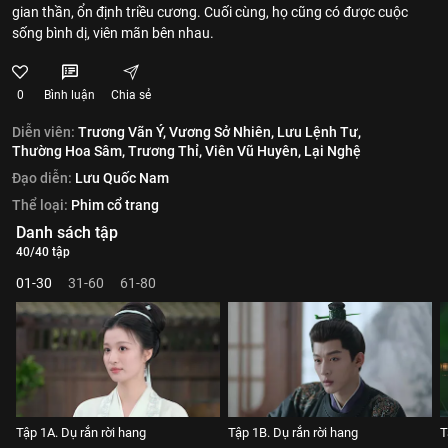
gian thần, ổn định triều cương. Cuối cùng, họ cũng có được cuộc
sống bình dị, viên mãn bên nhau.
0
Bình luận
Chia sẻ
Diễn viên:
Trương Vãn Ý,
Vương Sở Nhiên,
Lưu Lệnh Tư,
Thường Hoa Sâm,
Trương Thỉ,
Viên Vũ Huyên,
Lại Nghệ
Đạo diễn:
Lưu Quốc Nam
Thể loại:
Phim cổ trang
Danh sách tập
40/40 tập
01-30
31-60
61-80
Tập 1A. Dụ rắn rời hang
Tập 1B. Dụ rắn rời hang
T