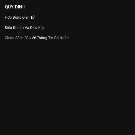
QUY ĐỊNH
Hợp Đồng Điện Tử
Điều Khoản Và Điều Kiện
Chính Sách Bảo Vệ Thông Tin Cá Nhân
Chính Sách Bảo Vệ Người Tiêu Dùng Dễ Bị Tổn Thương
Thỏa Thuận Sử Dụng Dịch Vụ Mạng Xã Hội
THÔNG TIN
Thông Báo
Trung Tâm Hỗ Trợ
Liên Hệ
Góp Ý
Công ty Cổ phần VieON - Địa chỉ: Tầng 5, 222 Pasteur, Phường Xuân Hòa,