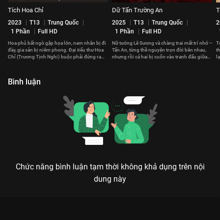
Tích Hoa Chỉ
Dữ Tấn Trường An
T
2023
T13
Trung Quốc
2025
T13
Trung Quốc
2
1 Phần
Full HD
1 Phần
Full HD
Hoa phủ bất ngờ gặp họa lớn, nam nhân bị đi
Nữ tướng Lê Sương và chàng trai mất trí nhớ –
T
đày, gia sản bị niêm phong. Đại tiểu thư Hoa
Tấn An, từng thề nguyện trọn đời bên nhau,
t
Chỉ (Trương Tịnh Nghi) buộc phải đứng ra
nhưng rồi cả hai bị cuốn vào tranh đấu giữa
l
gánh vác cả gia tộc.
các quốc gia.
c
Bình luận
Chức năng bình luận tạm thời không khả dụng trên nội
dung này
Xem Tập 4A. Nhất cử nhất động Liễu Chu Ký - 40 Tập của
Trung Quốc có sự tham gia của . Thuộc thể loại: Phim bộ