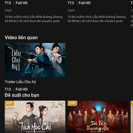
T13
Full HD
T13
Full HD
T
24ph
22ph
1
Từ khi mất trí nhớ, Liễu Miên Đường (Vương
Từ khi mất trí nhớ, Liễu Miên Đường (Vương
T
Sở Nhiên) chỉ nhớ được tên của phu quân.
Sở Nhiên) chỉ nhớ được tên của phu quân.
c
p
Video liên quan
Trailer Liễu Chu Ký
T13
Full HD
Đề xuất cho bạn
VIP
VIP