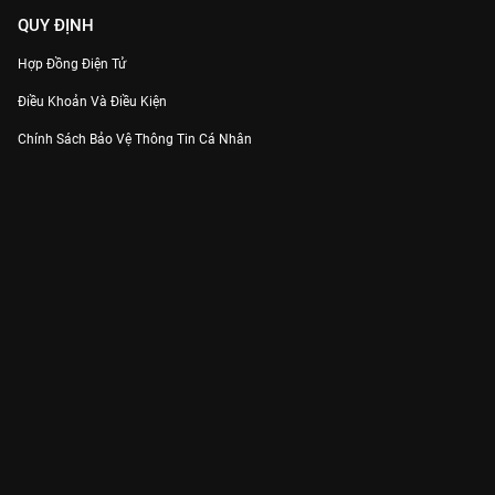
QUY ĐỊNH
Hợp Đồng Điện Tử
Điều Khoản Và Điều Kiện
Chính Sách Bảo Vệ Thông Tin Cá Nhân
Chính Sách Bảo Vệ Người Tiêu Dùng Dễ Bị Tổn Thương
Thỏa Thuận Sử Dụng Dịch Vụ Mạng Xã Hội
THÔNG TIN
Thông Báo
Trung Tâm Hỗ Trợ
Liên Hệ
Góp Ý
Công ty Cổ phần VieON - Địa chỉ: Tầng 5, 222 Pasteur, Phường Xuân Hòa,