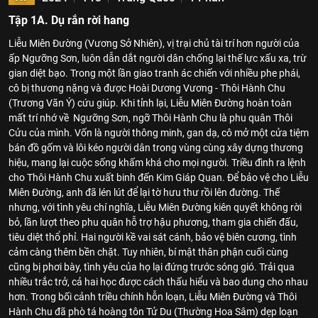
Tập 1A. Dụ rắn rời hang
Liễu Miên Đường (Vương Sở Nhiên), vị trại chủ tài trí hơn người của
ấp Ngưỡng Sơn, luôn dẫn dắt người dân chống lại thế lực xấu xa, trừ
gian diệt bạo. Trong một lần giao tranh ác chiến với nhiều phe phái,
cô bị thương nặng và được Hoài Dương Vương - Thôi Hành Chu
(Trương Vãn Ý) cứu giúp. Khi tỉnh lại, Liễu Miên Đường hoàn toàn
mất trí nhớ về Ngưỡng Sơn, ngỡ Thôi Hành Chu là phu quân Thôi
Cửu của mình. Vốn là người thông minh, gan dạ, cô mở một cửa tiệm
bán đồ gốm và lôi kéo người dân trong vùng cùng xây dựng thương
hiệu, mang lại cuộc sống khấm khá cho mọi người. Triều đình ra lệnh
cho Thôi Hành Chu xuất binh đến Kim Giáp Quan. Để bảo vệ cho Liễu
Miên Đường, anh đã lén lút để lại tờ hưu thư rồi lên đường. Thế
nhưng, với tình yêu chí nghĩa, Liễu Miên Đường kiên quyết không rời
bỏ, lần lượt theo phu quân hỗ trợ hậu phương, tham gia chiến đấu,
tiêu diệt thổ phỉ. Hai người kề vai sát cánh, bảo vệ biên cương, tình
cảm càng thêm bền chặt. Tuy nhiên, bí mật thân phận cuối cùng
cũng bị phơi bày, tình yêu của họ lại đứng trước sóng gió. Trải qua
nhiều trắc trở, cả hai học được cách thấu hiểu và bao dung cho nhau
hơn. Trong bối cảnh triều chính hỗn loạn, Liễu Miên Đường và Thôi
Hành Chu đã phò tá hoàng tôn Tử Du (Thường Hoa Sâm) dẹp loạn