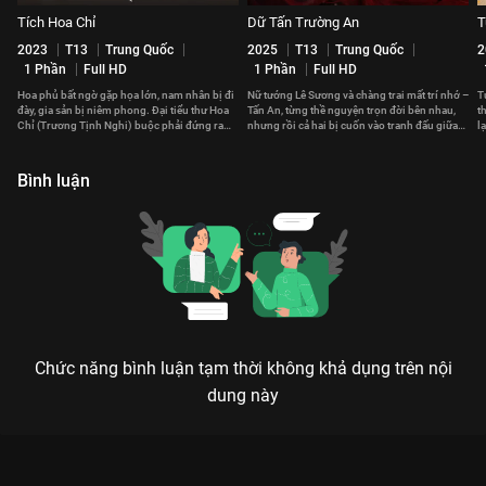
Tích Hoa Chỉ
Dữ Tấn Trường An
T
2023
T13
Trung Quốc
2025
T13
Trung Quốc
2
1 Phần
Full HD
1 Phần
Full HD
Hoa phủ bất ngờ gặp họa lớn, nam nhân bị đi
Nữ tướng Lê Sương và chàng trai mất trí nhớ –
T
đày, gia sản bị niêm phong. Đại tiểu thư Hoa
Tấn An, từng thề nguyện trọn đời bên nhau,
t
Chỉ (Trương Tịnh Nghi) buộc phải đứng ra
nhưng rồi cả hai bị cuốn vào tranh đấu giữa
l
gánh vác cả gia tộc.
các quốc gia.
c
Bình luận
Chức năng bình luận tạm thời không khả dụng trên nội
dung này
Xem Tập 1A. Dụ rắn rời hang Liễu Chu Ký - 40 Tập của Trung
Quốc có sự tham gia của . Thuộc thể loại: Phim bộ