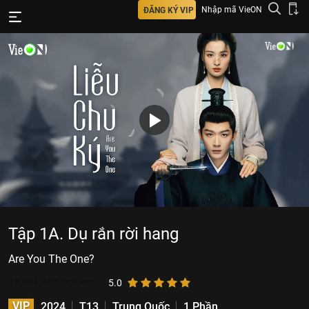
Nhập mã VieON
ĐĂNG KÝ VIP
Tập 1A. Dụ rắn rời hang
Are You The One?
13.354.430
lượt xem
5.0
VIP
2024
T13
Trung Quốc
1 Phần