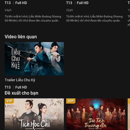
T13
Full HD
T13
Full HD
T
24ph
22ph
1
Từ khi mất trí nhớ, Liễu Miên Đường (Vương
Từ khi mất trí nhớ, Liễu Miên Đường (Vương
T
Sở Nhiên) chỉ nhớ được tên của phu quân.
Sở Nhiên) chỉ nhớ được tên của phu quân.
c
p
Video liên quan
Trailer Liễu Chu Ký
T13
Full HD
Đề xuất cho bạn
VIP
VIP