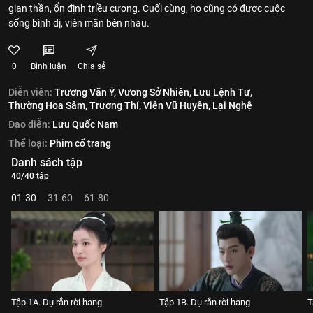
gian thần, ổn định triều cương. Cuối cùng, họ cũng có được cuộc
sống bình dị, viên mãn bên nhau.
0
Bình luận
Chia sẻ
Diễn viên:
Trương Vãn Ý,
Vương Sở Nhiên,
Lưu Lệnh Tư,
Thường Hoa Sâm,
Trương Thỉ,
Viên Vũ Huyên,
Lại Nghệ
Đạo diễn:
Lưu Quốc Nam
Thể loại:
Phim cổ trang
Danh sách tập
40/40 tập
01-30
31-60
61-80
Tập 1A. Dụ rắn rời hang
Tập 1B. Dụ rắn rời hang
T