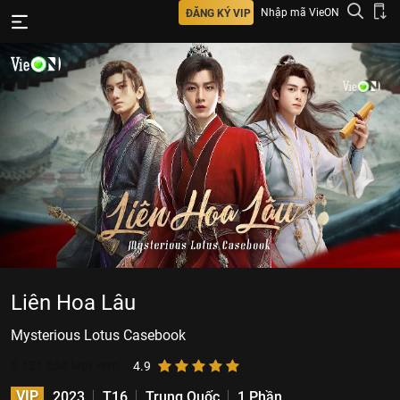
Nhập mã VieON
ĐĂNG KÝ VIP
Liên Hoa Lâu
Mysterious Lotus Casebook
5.131.654
lượt xem
4.9
VIP
2023
T16
Trung Quốc
1 Phần