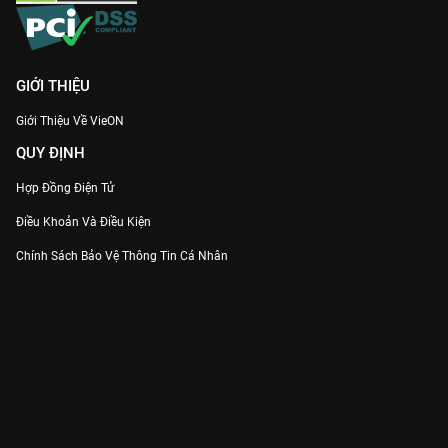
GIỚI THIỆU
Giới Thiệu Về VieON
QUY ĐỊNH
Hợp Đồng Điện Tử
Điều Khoản Và Điều Kiện
Chính Sách Bảo Vệ Thông Tin Cá Nhân
Chính Sách Bảo Vệ Người Tiêu Dùng Dễ Bị Tổn Thương
Thỏa Thuận Sử Dụng Dịch Vụ Mạng Xã Hội
THÔNG TIN
Thông Báo
Trung Tâm Hỗ Trợ