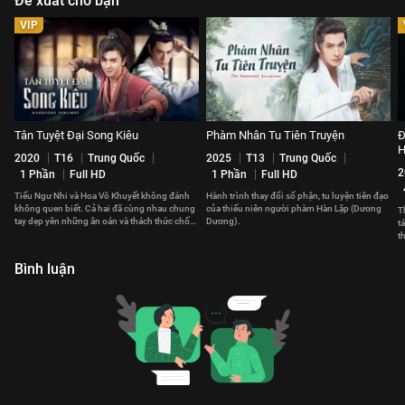
Đề xuất cho bạn
VIP
Tân Tuyệt Đại Song Kiêu
Phàm Nhân Tu Tiên Truyện
Đ
H
2020
T16
Trung Quốc
2025
T13
Trung Quốc
2
1 Phần
Full HD
1 Phần
Full HD
Tiểu Ngư Nhi và Hoa Vô Khuyết không đánh
Hành trình thay đổi số phận, tu luyện tiên đạo
không quen biết. Cả hai đã cùng nhau chung
của thiếu niên người phàm Hàn Lập (Dương
T
tay dẹp yên những ân oán và thách thức chốn
Dương).
t
giang hồ.
t
n
Bình luận