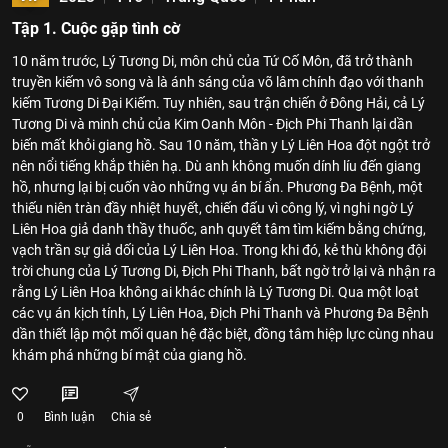
Tập 1. Cuộc gặp tình cờ
10 năm trước, Lý Tương Di, môn chủ của Tứ Cố Môn, đã trở thành
truyền kiếm vô song và là ánh sáng của võ lâm chính đạo với thanh
kiếm Tương Di Đại Kiếm. Tuy nhiên, sau trận chiến ở Đông Hải, cả Lý
Tương Di và minh chủ của Kim Oanh Môn - Địch Phi Thanh lại dần
biến mất khỏi giang hồ. Sau 10 năm, thần y Lý Liên Hoa đột ngột trở
nên nổi tiếng khắp thiên hạ. Dù anh không muốn dính líu đến giang
hồ, nhưng lại bị cuốn vào những vụ án bí ẩn. Phương Đa Bệnh, một
thiếu niên tràn đầy nhiệt huyết, chiến đấu vì công lý, vì nghi ngờ Lý
Liên Hoa giả danh thầy thuốc, anh quyết tâm tìm kiếm bằng chứng,
vạch trần sự giả dối của Lý Liên Hoa. Trong khi đó, kẻ thù không đội
trời chung của Lý Tương Di, Địch Phi Thanh, bất ngờ trở lại và nhận ra
rằng Lý Liên Hoa không ai khác chính là Lý Tương Di. Qua một loạt
các vụ án kịch tính, Lý Liên Hoa, Địch Phi Thanh và Phương Đa Bệnh
dần thiết lập một mối quan hệ đặc biệt, đồng tâm hiệp lực cùng nhau
khám phá những bí mật của giang hồ.
0
Bình luận
Chia sẻ