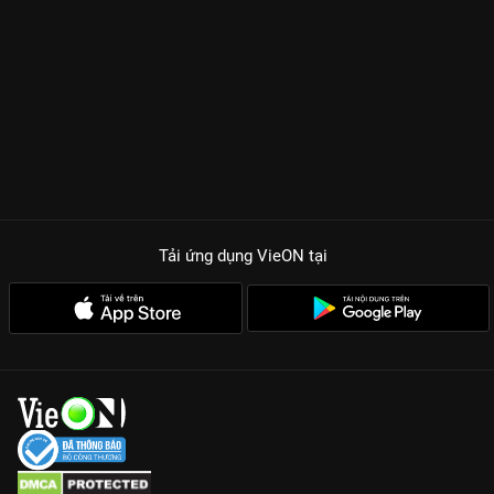
Thuận Nghiêu)
. Những màn đấu trí căng não, những cú twist
không ngờ và tình huynh đệ bền chặt chính là điều khiến khán
giả không thể ngừng theo dõi từng tập phim.
ĐIỀM NHẤT ĐỊNH PHẢI XEM CỦA SIÊU PHẨM KIẾM HIỆP LIÊN
HOA LÂU
Diễn xuất đỉnh cao của Thành Nghị:
Nam thần họ Thành một
lần nữa khẳng định thực lực khi thể hiện hoàn hảo một Lý Liên
Hoa lười biếng, thâm trầm nhưng ẩn chứa nỗi đau sâu sắc.
Cốt truyện trinh thám lôi cuốn:
40 tập phim là chuỗi những vụ
Tải ứng dụng VieON
tại
án ly kỳ, logic chặt chẽ, đưa người xem đi từ bất ngờ này đến
bất ngờ khác.
Màn đấu võ đẹp mắt:
Dù không tập trung quá nhiều vào hành
động, nhưng những phân cảnh đấu kiếm của Lý Tương Di vẫn
mang vẻ đẹp nghệ thuật khó cưỡng.
Gia nhập hội phá án và thưởng thức
Liên Hoa Lâu
thuyết minh
sớm nhất tại
VieON
ngay!