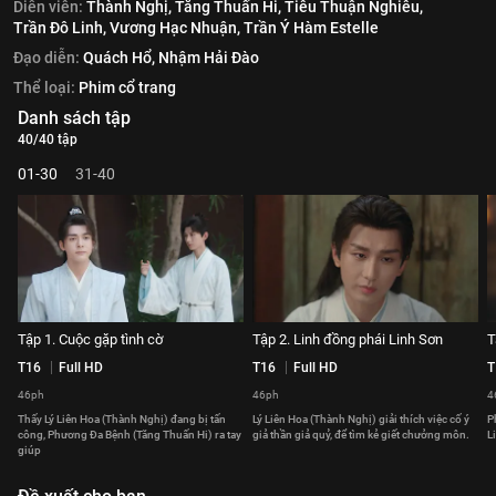
Diễn viên:
Thành Nghị,
Tăng Thuấn Hi,
Tiêu Thuận Nghiêu,
Trần Đô Linh,
Vương Hạc Nhuận,
Trần Ý Hàm Estelle
Đạo diễn:
Quách Hổ,
Nhậm Hải Đào
Thể loại:
Phim cổ trang
Danh sách tập
40/40 tập
01-30
31-40
Tập 1. Cuộc gặp tình cờ
Tập 2. Linh đồng phái Linh Sơn
T
T16
Full HD
T16
Full HD
T
46ph
46ph
4
Thấy Lý Liên Hoa (Thành Nghị) đang bị tấn
Lý Liên Hoa (Thành Nghị) giải thích việc cố ý
P
công, Phương Đa Bệnh (Tăng Thuấn Hi) ra tay
giả thần giả quỷ, để tìm kẻ giết chưởng môn.
L
giúp