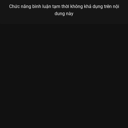
Chức năng bình luận tạm thời không khả dụng trên nội
dung này
Xem Tập 23. Quỷ Vương Đao Liên Hoa Lâu - 40 Tập của Trung
Quốc có sự tham gia của . Thuộc thể loại: Phim bộ