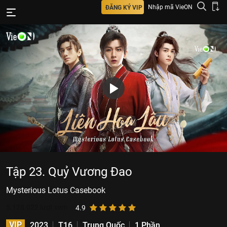
Nhập mã VieON
ĐĂNG KÝ VIP
Tập 23. Quỷ Vương Đao
Mysterious Lotus Casebook
5.128.022
lượt xem
4.9
VIP
2023
T16
Trung Quốc
1 Phần