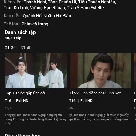
Diễn viên:
Thành Nghị,
Tăng Thuấn Hi,
Tiêu Thuận Nghiêu,
Trần Đô Linh,
Vương Hạc Nhuận,
Trần Ý Hàm Estelle
Đạo diễn:
Quách Hổ,
Nhậm Hải Đào
Thể loại:
Phim cổ trang
Danh sách tập
40/40 tập
01-30
31-40
Tập 1. Cuộc gặp tình cờ
Tập 2. Linh đồng phái Linh Sơn
T
T16
Full HD
T16
Full HD
T
46ph
46ph
4
Thấy Lý Liên Hoa (Thành Nghị) đang bị tấn
Lý Liên Hoa (Thành Nghị) giải thích việc cố ý
P
công, Phương Đa Bệnh (Tăng Thuấn Hi) ra tay
giả thần giả quỷ, để tìm kẻ giết chưởng môn.
L
giúp