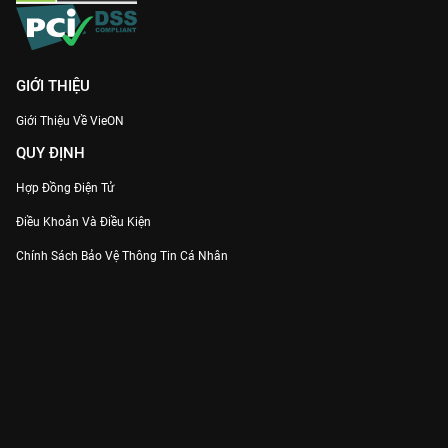
GIỚI THIỆU
Giới Thiệu Về VieON
QUY ĐỊNH
Hợp Đồng Điện Tử
Điều Khoản Và Điều Kiện
Chính Sách Bảo Vệ Thông Tin Cá Nhân
Chính Sách Bảo Vệ Người Tiêu Dùng Dễ Bị Tổn Thương
Thỏa Thuận Sử Dụng Dịch Vụ Mạng Xã Hội
THÔNG TIN
Thông Báo
Trung Tâm Hỗ Trợ