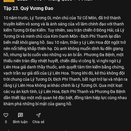
Tập 23. Quỷ Vương Đao
10 năm trước, Lý Tương Di, môn chủ của Tứ Cố Môn, đã trở thành
truyền kiếm vô song và là ánh sáng của võ lâm chính đạo với thanh
kiếm Tương Di Đại Kiếm. Tuy nhiên, sau trận chiến ở Đông Hải, cả Lý
Tương Di và minh chủ của Kim Oanh Môn - Địch Phi Thanh lại dần
biến mất khỏi giang hồ. Sau 10 năm, thần y Lý Liên Hoa đột ngột trở
nên nổi tiếng khắp thiên hạ. Dù anh không muốn dính líu đến giang
hồ, nhưng lại bị cuốn vào những vụ án bí ẩn. Phương Đa Bệnh, một
thiếu niên tràn đầy nhiệt huyết, chiến đấu vì công lý, vì nghi ngờ Lý
Liên Hoa giả danh thầy thuốc, anh quyết tâm tìm kiếm bằng chứng,
vạch trần sự giả dối của Lý Liên Hoa. Trong khi đó, kẻ thù không đội
trời chung của Lý Tương Di, Địch Phi Thanh, bất ngờ trở lại và nhận ra
rằng Lý Liên Hoa không ai khác chính là Lý Tương Di. Qua một loạt
các vụ án kịch tính, Lý Liên Hoa, Địch Phi Thanh và Phương Đa Bệnh
dần thiết lập một mối quan hệ đặc biệt, đồng tâm hiệp lực cùng nhau
khám phá những bí mật của giang hồ.
0
Bình luận
Chia sẻ