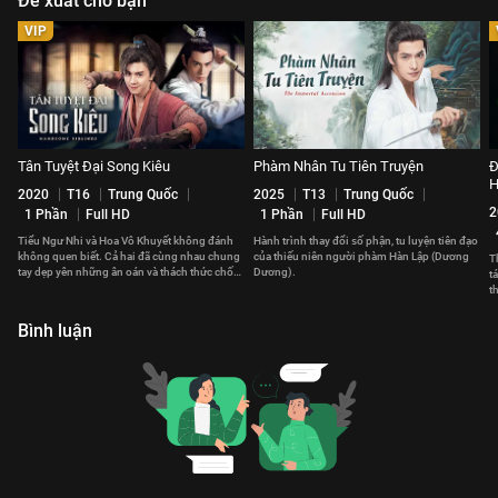
Đề xuất cho bạn
VIP
Tân Tuyệt Đại Song Kiêu
Phàm Nhân Tu Tiên Truyện
Đ
H
2020
T16
Trung Quốc
2025
T13
Trung Quốc
2
1 Phần
Full HD
1 Phần
Full HD
Tiểu Ngư Nhi và Hoa Vô Khuyết không đánh
Hành trình thay đổi số phận, tu luyện tiên đạo
không quen biết. Cả hai đã cùng nhau chung
của thiếu niên người phàm Hàn Lập (Dương
T
tay dẹp yên những ân oán và thách thức chốn
Dương).
t
giang hồ.
t
n
Bình luận