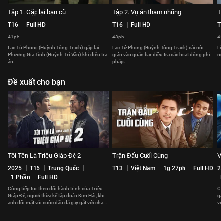
Tập 1. Gặp lại bạn cũ
Tập 2. Vụ án tham nhũng
T
T16
Full HD
T16
Full HD
T
41ph
43ph
4
Lạc Tử Phong (Huỳnh Tông Trạch) gặp lại
Lạc Tử Phong (Huỳnh Tông Trạch) cài nội
L
Phương Gia Tình (Huỳnh Trí Văn) khi điều tra
gián vào quán bar điều tra các hoạt động phi
n
án.
pháp.
Đề xuất cho bạn
Tôi Tên Là Triệu Giáp Đệ 2
Trận Đấu Cuối Cùng
V
2025
T16
Trung Quốc
T13
Việt Nam
1g 27ph
Full HD
2
1 Phần
Full HD
Cùng tiếp tục theo dõi hành trình của Triệu
C
Giáp Đệ, người thừa kế tập đoàn Kim Hải, khi
g
anh đối mặt với cuộc đấu đá gay gắt với cha
v
mình và kẻ thù cũ
K