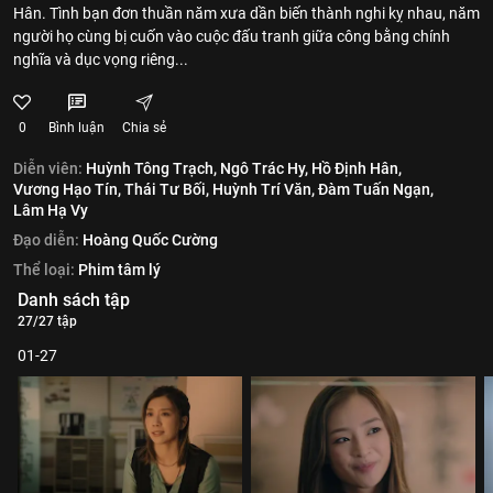
Hân. Tình bạn đơn thuần năm xưa dần biến thành nghi kỵ nhau, năm
người họ cùng bị cuốn vào cuộc đấu tranh giữa công bằng chính
nghĩa và dục vọng riêng...
0
Bình luận
Chia sẻ
Diễn viên:
Huỳnh Tông Trạch,
Ngô Trác Hy,
Hồ Định Hân,
Vương Hạo Tín,
Thái Tư Bối,
Huỳnh Trí Văn,
Đàm Tuấn Ngạn,
Lâm Hạ Vy
Đạo diễn:
Hoàng Quốc Cường
Thể loại:
Phim tâm lý
Danh sách tập
27/27 tập
01-27