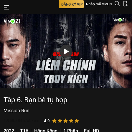
Nhập mã VieON
ĐĂNG KÝ VIP
Tập 6. Bạn bè tụ họp
Mission Run
1.958.884
lượt xem
4.9
2022
T16
Hồng Kông
1 Phần
Full HD