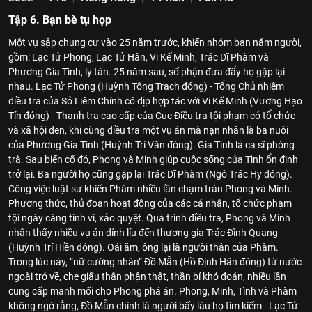
Tập 6. Bạn bè tụ họp
Một vụ sập chung cư vào 25 năm trước, khiến nhóm bạn năm người,
gồm: Lạc Tử Phong, Lạc Tử Hân, Vi Kế Minh, Trác Dĩ Phàm và
Phương Gia Tình, ly tán. 25 năm sau, số phận đưa đẩy họ gặp lại
nhau. Lạc Tử Phong (Huỳnh Tông Trạch đóng) - Tổng Chủ nhiệm
điều tra của Sở Liêm Chính có dịp hợp tác với Vi Kế Minh (Vương Hạo
Tín đóng) - Thanh tra cao cấp của Cục Điều tra tội phạm có tổ chức
và xã hội đen, khi cùng điều tra một vụ án mà nạn nhân là ba nuôi
của Phương Gia Tình (Huỳnh Trí Văn đóng). Gia Tình là ca sĩ phòng
trà. Sau biến cố đó, Phong và Minh giúp cuộc sống của Tình ổn định
trở lại. Ba người họ cũng gặp lại Trác Dĩ Phàm (Ngô Trác Hy đóng).
Công việc luật sư khiến Phàm nhiều lần chạm trán Phong và Minh.
Phương thức, thủ đoạn hoạt động của các cá nhân, tổ chức phạm
tội ngày càng tinh vi, xảo quyệt. Quá trình điều tra, Phong và Minh
nhận thấy nhiều vụ án dính líu đến thương gia Trác Đình Quang
(Huỳnh Trí Hiền đóng). Oái ăm, ông lại là người thân của Phàm.
Trong lúc này, “nữ cường nhân” Đồ Mẫn (Hồ Định Hân đóng) từ nước
ngoài trở về, che giấu thân phận thật, thần bí khó đoán, nhiều lần
cung cấp manh mối cho Phong phá án. Phong, Minh, Tình và Phàm
không ngờ rằng, Đồ Mẫn chính là người bấy lâu họ tìm kiếm - Lạc Tử