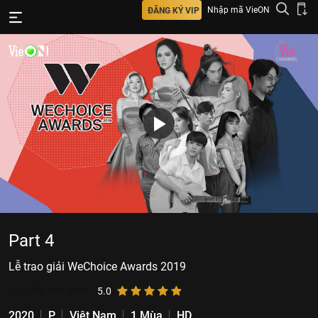
Nhập mã VieON
ĐĂNG KÝ VIP
Part 4
Lễ trao giải WeChoice Awards 2019
204.386
lượt xem
5.0
2020
P
Việt Nam
1 Mùa
HD