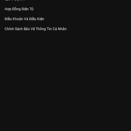
Hợp Đồng Điện Tử
Điều Khoản Và Điều Kiện
Chính Sách Bảo Vệ Thông Tin Cá Nhân
Chính Sách Bảo Vệ Người Tiêu Dùng Dễ Bị Tổn Thương
Thỏa Thuận Sử Dụng Dịch Vụ Mạng Xã Hội
THÔNG TIN
Thông Báo
Trung Tâm Hỗ Trợ
Liên Hệ
Góp Ý
Công ty Cổ phần VieON - Địa chỉ: Tầng 5, 222 Pasteur, Phường Xuân Hòa,
Thành phố Hồ Chí Minh