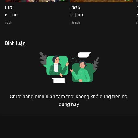
Part 1
Part 2
P
P
HD
P
HD
P
50ph
1h 3ph
4
Bình luận
Chức năng bình luận tạm thời không khả dụng trên nội
dung này
Xem Part 4 Lễ trao giải WeChoice Awards 2019 - 10 Tập của
Việt Nam có sự tham gia của . Thuộc thể loại: Event