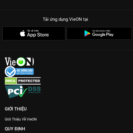
Giá trị giải trí cao:
Những tiểu phẩm hài tình huống ngay trên
sân khấu mang lại tiếng cười sảng khoái cho cả gia đình.
Tải ứng dụng VieON
tại
Với 17 tập phim đầy ắp tiếng cười,
Kỳ Tài Thách Đấu Mùa 2
là
sự lựa chọn hoàn hảo để xả stress sau những giờ làm việc
căng thẳng. Truy cập
VieON
ngay để thưởng thức những màn
thách đấu đỉnh cao với chất lượng hình ảnh sắc nét nhất.
GIỚI THIỆU
Giới Thiệu Về VieON
QUY ĐỊNH