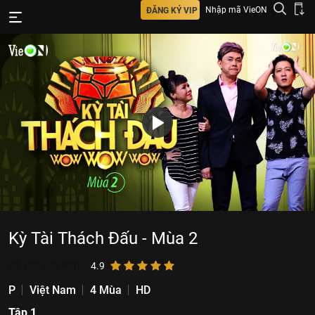
Nhập mã VieON
ĐĂNG KÝ VIP
Kỳ Tài Thách Đấu - Mùa 2
28.720
lượt xem
4.9
P
Việt Nam
4 Mùa
HD
Tập 1