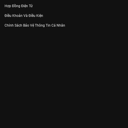
Hợp Đồng Điện Tử
Điều Khoản Và Điều Kiện
Chính Sách Bảo Vệ Thông Tin Cá Nhân
Chính Sách Bảo Vệ Người Tiêu Dùng Dễ Bị Tổn Thương
Thỏa Thuận Sử Dụng Dịch Vụ Mạng Xã Hội
THÔNG TIN
Thông Báo
Trung Tâm Hỗ Trợ
Liên Hệ
Góp Ý
Công ty Cổ phần VieON - Địa chỉ: Tầng 5, 222 Pasteur, Phường Xuân Hòa,
Thành phố Hồ Chí Minh
Email:
support@vieon.vn
| Hotline:
1800.599.920
(miễn phí)