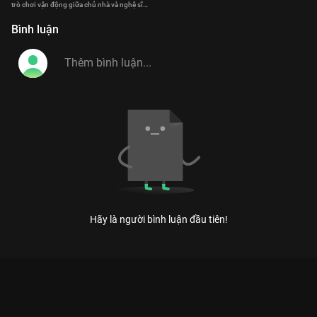
trò chơi vận động giữa chủ nhà và nghệ sĩ
khách mời
Bình luận
Hãy là người bình luận đầu tiên!
KỲ TÀI THÁCH ĐẤU MÙA 2: ĐẠI TIỆC TIẾNG CƯỜI TỪ NHỮNG
QUÁI KIỆT LÀNG HÀI
Nơi những giới hạn của sự hài hước bị phá vỡ bởi những bộ óc nhạy bén và lầy lội nhất
Việt Nam.