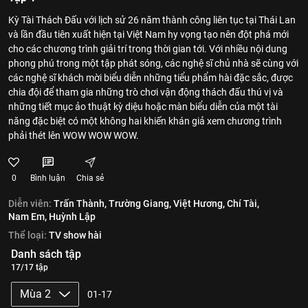
Kỳ Tài Thách Đấu với lịch sử 26 năm thành công liên tục tại Thái Lan
và lần đầu tiên xuất hiện tại Việt Nam hy vọng tạo nên đột phá mới
cho các chương trình giải trí trong thời gian tới. Với nhiều nội dung
phong phú trong một tập phát sóng, các nghệ sĩ chủ nhà sẽ cùng với
các nghệ sĩ khách mời biểu diễn những tiểu phẩm hài đặc sắc, được
chia đội để tham gia những trò chơi vận động thách đấu thú vị và
những tiết mục ảo thuật kỳ diệu hoặc màn biểu diễn của một tài
năng đặc biệt có một không hai khiến khán giả xem chương trình
phải thét lên WOW WOW WOW.
0
Bình luận
Chia sẻ
Diễn viên:
Trấn Thành,
Trường Giang,
Việt Hương,
Chí Tài,
Nam Em,
Huỳnh Lập
Thể loại:
TV show hài
Danh sách tập
17/17 tập
Mùa 2
01-17