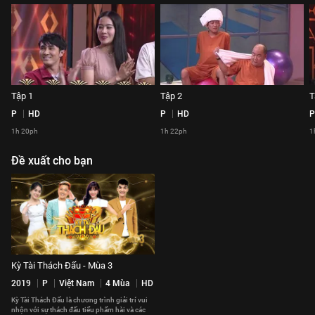
Tập 1
Tập 2
T
P
HD
P
HD
P
1h 20ph
1h 22ph
1
Đề xuất cho bạn
Kỳ Tài Thách Đấu - Mùa 3
2019
P
Việt Nam
4 Mùa
HD
Kỳ Tài Thách Đấu là chương trình giải trí vui
nhộn với sự thách đấu tiểu phẩm hài và các