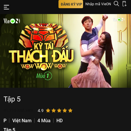
Nhập mã VieON
ĐĂNG KÝ VIP
Tập 5
41.715
lượt xem
4.9
P
Việt Nam
4 Mùa
HD
Tập 5