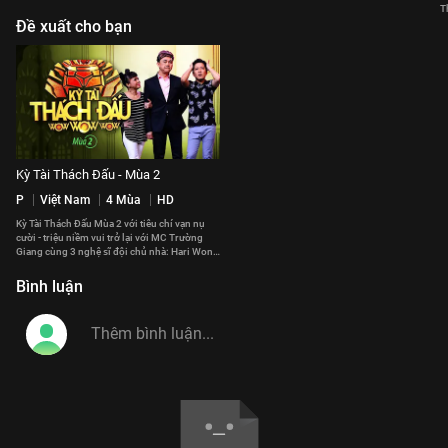
T
Đề xuất cho bạn
Kỳ Tài Thách Đấu - Mùa 2
P
Việt Nam
4 Mùa
HD
Kỳ Tài Thách Đấu Mùa 2 với tiêu chí vạn nụ
cười - triệu niềm vui trở lại với MC Trường
Giang cùng 3 nghệ sĩ đội chủ nhà: Hari Won,
Lâm Vỹ Dạ, Mạc Văn Khoa
Bình luận