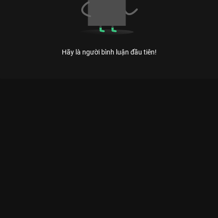
Hãy là người bình luận đầu tiên!
Xem Tập 5 Kỳ Tài Thách Đấu - Mùa 1 - 17 Tập của Việt Nam có
sự tham gia của . Thuộc thể loại: TV show