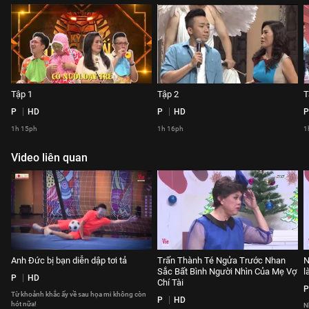
Tập 1
Tập 2
T
P
HD
P
HD
P
1h 15ph
1h 16ph
1
Video liên quan
Anh Đức bị bạn diễn dập tơi tả
Trấn Thành Té Ngửa Trước Nhan
N
Sắc Bất Bình Người Nhìn Của Mẹ Vợ
l
P
HD
Chí Tài
P
Từ khoảnh khắc ấy về sau họa mi không còn
P
HD
hót nữa!
N