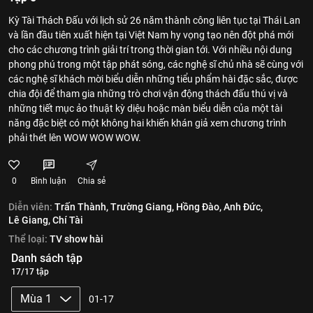
Kỳ Tài Thách Đấu với lịch sử 26 năm thành công liên tục tại Thái Lan
và lần đầu tiên xuất hiện tại Việt Nam hy vọng tạo nên đột phá mới
cho các chương trình giải trí trong thời gian tới. Với nhiều nội dung
phong phú trong một tập phát sóng, các nghệ sĩ chủ nhà sẽ cùng với
các nghệ sĩ khách mời biểu diễn những tiểu phẩm hài đặc sắc, được
chia đội để tham gia những trò chơi vận động thách đấu thú vị và
những tiết mục ảo thuật kỳ diệu hoặc màn biểu diễn của một tài
năng đặc biệt có một không hai khiến khán giả xem chương trình
phải thét lên WOW WOW WOW.
0
Bình luận
Chia sẻ
Diễn viên:
Trấn Thành,
Trường Giang,
Hồng Đào,
Anh Đức,
Lê Giang,
Chí Tài
Thể loại:
TV show hài
Danh sách tập
17/17 tập
Mùa 1
01-17