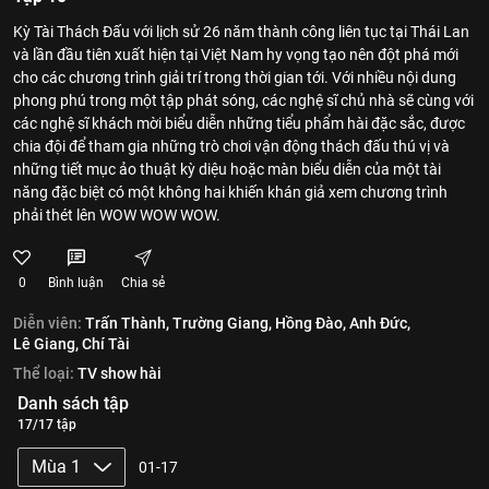
Kỳ Tài Thách Đấu với lịch sử 26 năm thành công liên tục tại Thái Lan
và lần đầu tiên xuất hiện tại Việt Nam hy vọng tạo nên đột phá mới
cho các chương trình giải trí trong thời gian tới. Với nhiều nội dung
phong phú trong một tập phát sóng, các nghệ sĩ chủ nhà sẽ cùng với
các nghệ sĩ khách mời biểu diễn những tiểu phẩm hài đặc sắc, được
chia đội để tham gia những trò chơi vận động thách đấu thú vị và
những tiết mục ảo thuật kỳ diệu hoặc màn biểu diễn của một tài
năng đặc biệt có một không hai khiến khán giả xem chương trình
phải thét lên WOW WOW WOW.
0
Bình luận
Chia sẻ
Diễn viên:
Trấn Thành,
Trường Giang,
Hồng Đào,
Anh Đức,
Lê Giang,
Chí Tài
Thể loại:
TV show hài
Danh sách tập
17/17 tập
Mùa 1
01-17