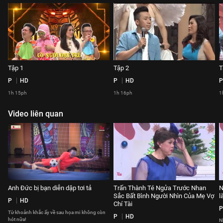
Tập 1
Tập 2
T
P
HD
P
HD
P
1h 15ph
1h 16ph
1
Video liên quan
Anh Đức bị bạn diễn dập tơi tả
Trấn Thành Té Ngửa Trước Nhan
N
Sắc Bất Bình Người Nhìn Của Mẹ Vợ
l
P
HD
Chí Tài
P
Từ khoảnh khắc ấy về sau họa mi không còn
P
HD
hót nữa!
N