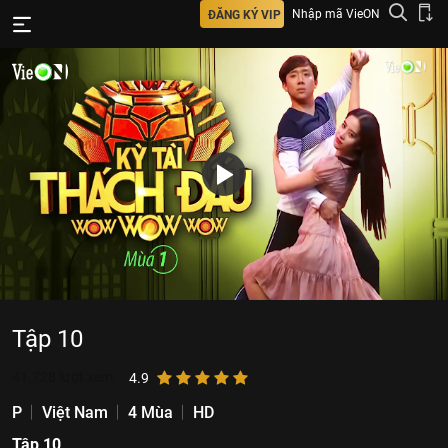
Nhập mã VieON
ĐĂNG KÝ VIP
Tập 10
41.728
lượt xem
4.9
P
Việt Nam
4 Mùa
HD
Tập 10