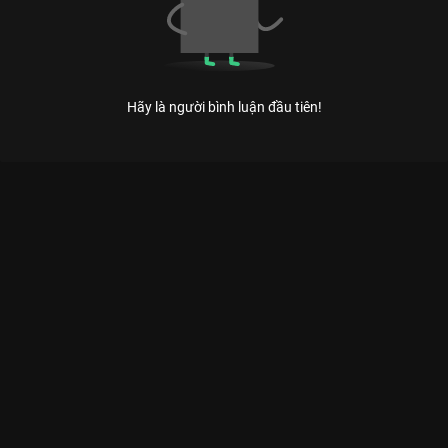
Hãy là người bình luận đầu tiên!
Xem Tập 10 Kỳ Tài Thách Đấu - Mùa 1 - 17 Tập của Việt Nam
có sự tham gia của . Thuộc thể loại: TV show