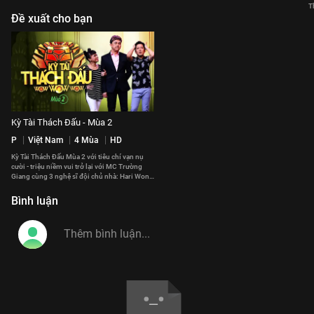
T
Đề xuất cho bạn
Kỳ Tài Thách Đấu - Mùa 2
P
Việt Nam
4 Mùa
HD
Kỳ Tài Thách Đấu Mùa 2 với tiêu chí vạn nụ
cười - triệu niềm vui trở lại với MC Trường
Giang cùng 3 nghệ sĩ đội chủ nhà: Hari Won,
Lâm Vỹ Dạ, Mạc Văn Khoa
Bình luận