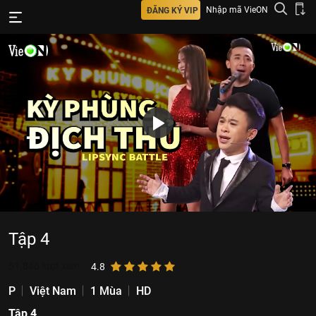
Nhập mã VieON
ĐĂNG KÝ VIP
Tập 4
51.846
lượt xem
4.8
P
Việt Nam
1 Mùa
HD
Tập 4