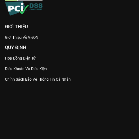
GIỚI THIỆU
Giới Thiệu Về VieON
QUY ĐỊNH
Hợp Đồng Điện Tử
Điều Khoản Và Điều Kiện
Chính Sách Bảo Vệ Thông Tin Cá Nhân
Chính Sách Bảo Vệ Người Tiêu Dùng Dễ Bị Tổn Thương
Thỏa Thuận Sử Dụng Dịch Vụ Mạng Xã Hội
THÔNG TIN
Thông Báo
Trung Tâm Hỗ Trợ