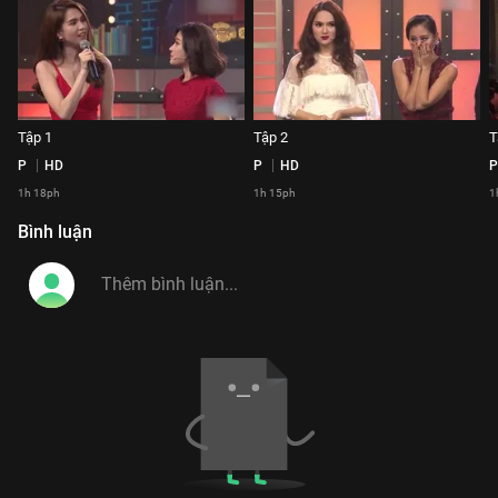
Tập 1
Tập 2
T
P
HD
P
HD
P
1h 18ph
1h 15ph
1
Bình luận