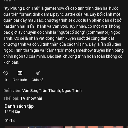
“Kỳ Phùng Địch Thủ” là gameshow đề cao tính trình diễn hài hước
dựa trên format đình đám Lipsync Battle của Mĩ. Lấy bối cảnh một
quán bar đầy màu sắc, chương trình sẽ được luân phiên dẫn dắt bởi
hai danh hài Trấn Thành và Vân Sơn. Tuy nhiên, có một vị trí không
bao giờ lay chuyển đó chính là “người cổ động” (commentor) Ngọc
Trinh. Cô sẽ là nhân vật đồng hành xuyên suốt để cùng dẫn dắt
chương trình và cổ vũ tinh thần của các thí sinh. Đây là lần đầu tiên
Ngọc Trinh tham gia và “cầm trịch” một gameshow truyền hình bằng
chính ngôn từ của mình. Đặc biệt, chương trình hoàn toàn không có
kịch bản.
0
Bình luận
Chia sẻ
Diễn viên:
Vân Sơn,
Trấn Thành,
Ngọc Trinh
Thể loại:
TV show hài
Danh sách tập
14/14 tập
01-14