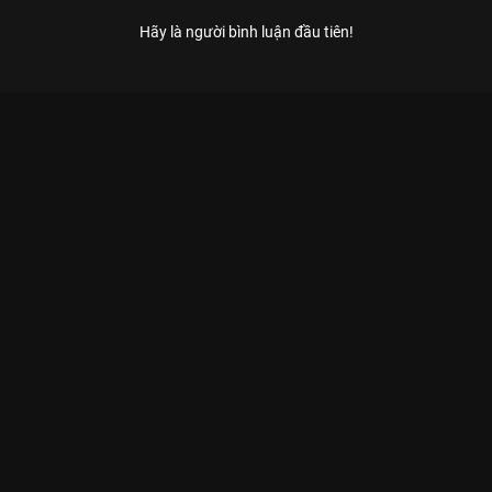
Hãy là người bình luận đầu tiên!
Xem Tập 4 Kỳ Phùng Địch Thủ - 14 Tập của Việt Nam có sự
tham gia của . Thuộc thể loại: TV show