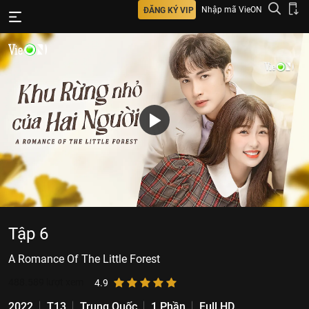
Nhập mã VieON
ĐĂNG KÝ VIP
Tập 6
A Romance Of The Little Forest
488.589
lượt xem
4.9
2022
T13
Trung Quốc
1 Phần
Full HD