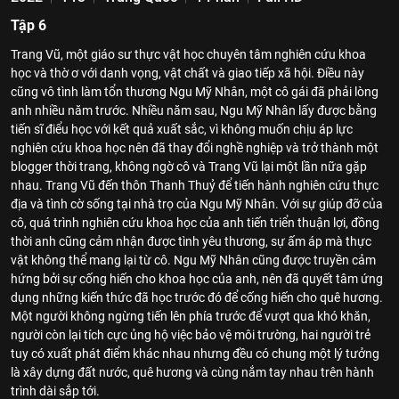
Tập 6
Trang Vũ, một giáo sư thực vật học chuyên tâm nghiên cứu khoa
học và thờ ơ với danh vọng, vật chất và giao tiếp xã hội. Điều này
cũng vô tình làm tổn thương Ngu Mỹ Nhân, một cô gái đã phải lòng
anh nhiều năm trước. Nhiều năm sau, Ngu Mỹ Nhân lấy được bằng
tiến sĩ điểu học với kết quả xuất sắc, vì không muốn chịu áp lực
nghiên cứu khoa học nên đã thay đổi nghề nghiệp và trở thành một
blogger thời trang, không ngờ cô và Trang Vũ lại một lần nữa gặp
nhau. Trang Vũ đến thôn Thanh Thuỷ để tiến hành nghiên cứu thực
địa và tình cờ sống tại nhà trọ của Ngu Mỹ Nhân. Với sự giúp đỡ của
cô, quá trình nghiên cứu khoa học của anh tiến triển thuận lợi, đồng
thời anh cũng cảm nhận được tình yêu thương, sự ấm áp mà thực
vật không thể mang lại từ cô. Ngu Mỹ Nhân cũng được truyền cảm
hứng bởi sự cống hiến cho khoa học của anh, nên đã quyết tâm ứng
dụng những kiến thức đã học trước đó để cống hiến cho quê hương.
Một người không ngừng tiến lên phía trước để vượt qua khó khăn,
người còn lại tích cực ủng hộ việc bảo vệ môi trường, hai người trẻ
tuy có xuất phát điểm khác nhau nhưng đều có chung một lý tưởng
là xây dựng đất nước, quê hương và cùng nắm tay nhau trên hành
trình dài sắp tới.