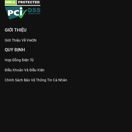
GIỚI THIỆU
Giới Thiệu Về VieON
QUY ĐỊNH
Hợp Đồng Điện Tử
Điều Khoản Và Điều Kiện
Chính Sách Bảo Vệ Thông Tin Cá Nhân
Chính Sách Bảo Vệ Người Tiêu Dùng Dễ Bị Tổn Thương
Thỏa Thuận Sử Dụng Dịch Vụ Mạng Xã Hội
THÔNG TIN
Thông Báo
Trung Tâm Hỗ Trợ