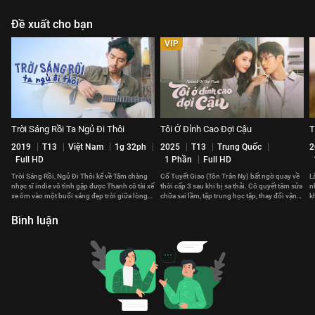
Đề xuất cho bạn
VIP
Trời Sáng Rồi Ta Ngủ Đi Thôi
Tôi Ở Đỉnh Cao Đợi Cậu
T
2019
T13
Việt Nam
1g 32ph
2025
T13
Trung Quốc
2
Full HD
1 Phần
Full HD
Trời Sáng Rồi, Ngủ Đi Thôi kể về Tâm chàng
Cố Tuyết Giao (Tôn Trân Ny) bất ngờ quay về
L
nhạc sĩ indie vô tình gặp được Thanh cô tài xế
thời cấp 3 sau khi bị sa thải. Cô quyết tâm sửa
n
xe ôm vào một buổi sáng đẹp trời giữa lòng
chữa sai lầm, tập trung học tập, thay đổi vận
k
Sài Gòn.
mệnh.
n
Bình luận