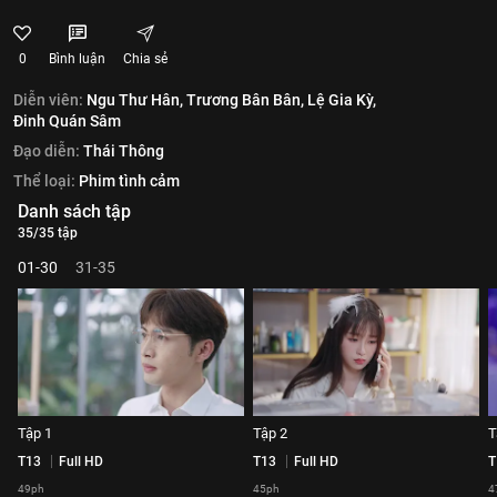
0
Bình luận
Chia sẻ
Diễn viên:
Ngu Thư Hân,
Trương Bân Bân,
Lệ Gia Kỳ,
Đinh Quán Sâm
Đạo diễn:
Thái Thông
Thể loại:
Phim tình cảm
Danh sách tập
35/35 tập
01-30
31-35
Tập 1
Tập 2
T
T13
Full HD
T13
Full HD
T
49ph
45ph
4