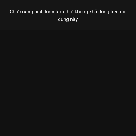
Chức năng bình luận tạm thời không khả dụng trên nội
dung này
Xem Tập 6 Khu Rừng Nhỏ Của Hai Người - 35 Tập của Trung
Quốc có sự tham gia của . Thuộc thể loại: Phim bộ