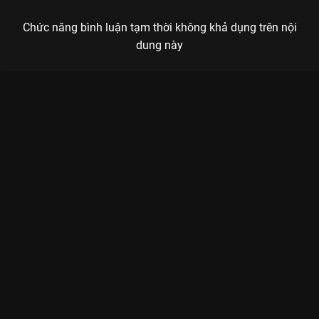
Chức năng bình luận tạm thời không khả dụng trên nội
dung này
Xem Tập 4 Khu Rừng Nhỏ Của Hai Người - 35 Tập của Trung
Quốc có sự tham gia của . Thuộc thể loại: Phim bộ