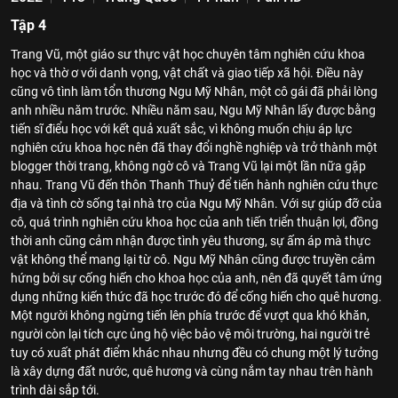
Tập 4
Trang Vũ, một giáo sư thực vật học chuyên tâm nghiên cứu khoa
học và thờ ơ với danh vọng, vật chất và giao tiếp xã hội. Điều này
cũng vô tình làm tổn thương Ngu Mỹ Nhân, một cô gái đã phải lòng
anh nhiều năm trước. Nhiều năm sau, Ngu Mỹ Nhân lấy được bằng
tiến sĩ điểu học với kết quả xuất sắc, vì không muốn chịu áp lực
nghiên cứu khoa học nên đã thay đổi nghề nghiệp và trở thành một
blogger thời trang, không ngờ cô và Trang Vũ lại một lần nữa gặp
nhau. Trang Vũ đến thôn Thanh Thuỷ để tiến hành nghiên cứu thực
địa và tình cờ sống tại nhà trọ của Ngu Mỹ Nhân. Với sự giúp đỡ của
cô, quá trình nghiên cứu khoa học của anh tiến triển thuận lợi, đồng
thời anh cũng cảm nhận được tình yêu thương, sự ấm áp mà thực
vật không thể mang lại từ cô. Ngu Mỹ Nhân cũng được truyền cảm
hứng bởi sự cống hiến cho khoa học của anh, nên đã quyết tâm ứng
dụng những kiến thức đã học trước đó để cống hiến cho quê hương.
Một người không ngừng tiến lên phía trước để vượt qua khó khăn,
người còn lại tích cực ủng hộ việc bảo vệ môi trường, hai người trẻ
tuy có xuất phát điểm khác nhau nhưng đều có chung một lý tưởng
là xây dựng đất nước, quê hương và cùng nắm tay nhau trên hành
trình dài sắp tới.