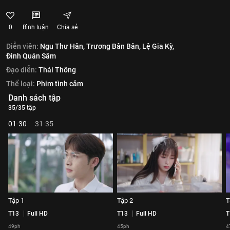
0
Bình luận
Chia sẻ
Diễn viên:
Ngu Thư Hân,
Trương Bân Bân,
Lệ Gia Kỳ,
Đinh Quán Sâm
Đạo diễn:
Thái Thông
Thể loại:
Phim tình cảm
Danh sách tập
35/35 tập
01-30
31-35
Tập 1
Tập 2
T
T13
Full HD
T13
Full HD
T
49ph
45ph
4