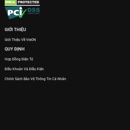
GIỚI THIỆU
Giới Thiệu Về VieON
QUY ĐỊNH
Hợp Đồng Điện Tử
Điều Khoản Và Điều Kiện
Chính Sách Bảo Vệ Thông Tin Cá Nhân
Chính Sách Bảo Vệ Người Tiêu Dùng Dễ Bị Tổn Thương
Thỏa Thuận Sử Dụng Dịch Vụ Mạng Xã Hội
THÔNG TIN
Thông Báo
Trung Tâm Hỗ Trợ