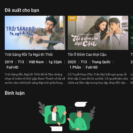
Đề xuất cho bạn
VIP
Trời Sáng Rồi Ta Ngủ Đi Thôi
Tôi Ở Đỉnh Cao Đợi Cậu
T
2019
T13
Việt Nam
1g 32ph
2025
T13
Trung Quốc
2
Full HD
1 Phần
Full HD
Trời Sáng Rồi, Ngủ Đi Thôi kể về Tâm chàng
Cố Tuyết Giao (Tôn Trân Ny) bất ngờ quay về
L
nhạc sĩ indie vô tình gặp được Thanh cô tài xế
thời cấp 3 sau khi bị sa thải. Cô quyết tâm sửa
n
xe ôm vào một buổi sáng đẹp trời giữa lòng
chữa sai lầm, tập trung học tập, thay đổi vận
k
Sài Gòn.
mệnh.
n
Bình luận