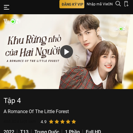
Nhập mã VieON
ĐĂNG KÝ VIP
Tập 4
A Romance Of The Little Forest
488.024
lượt xem
4.9
2022
T13
Trung Quốc
1 Phần
Full HD