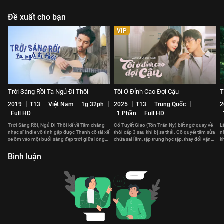
Đề xuất cho bạn
VIP
Trời Sáng Rồi Ta Ngủ Đi Thôi
Tôi Ở Đỉnh Cao Đợi Cậu
T
2019
T13
Việt Nam
1g 32ph
2025
T13
Trung Quốc
2
Full HD
1 Phần
Full HD
Trời Sáng Rồi, Ngủ Đi Thôi kể về Tâm chàng
Cố Tuyết Giao (Tôn Trân Ny) bất ngờ quay về
L
nhạc sĩ indie vô tình gặp được Thanh cô tài xế
thời cấp 3 sau khi bị sa thải. Cô quyết tâm sửa
n
xe ôm vào một buổi sáng đẹp trời giữa lòng
chữa sai lầm, tập trung học tập, thay đổi vận
k
Sài Gòn.
mệnh.
n
Bình luận