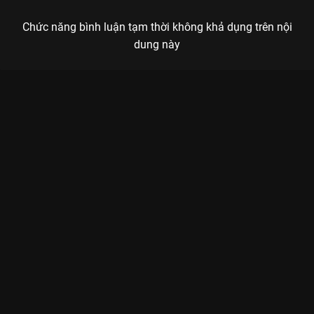
Chức năng bình luận tạm thời không khả dụng trên nội
dung này
Xem Tập 21 Khu Rừng Nhỏ Của Hai Người - 35 Tập của Trung
Quốc có sự tham gia của . Thuộc thể loại: Phim bộ