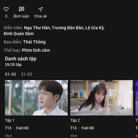
0
Bình luận
Chia sẻ
Diễn viên:
Ngu Thư Hân,
Trương Bân Bân,
Lệ Gia Kỳ,
Đinh Quán Sâm
Đạo diễn:
Thái Thông
Thể loại:
Phim tình cảm
Danh sách tập
35/35 tập
01-30
31-35
Tập 1
Tập 2
T
T13
Full HD
T13
Full HD
T
49ph
45ph
4