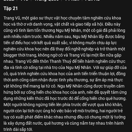
Tập 21
Trang Vũ, một giáo sư thực vật học chuyên tâm nghiên cứu khoa
học và thờ ơ với danh vọng, vật chất và giao tiếp xã hội. Điều này
cũng vô tình làm tổn thương Ngu Mỹ Nhân, một cô gái đã phải lòng
anh nhiều năm trước. Nhiều năm sau, Ngu Mỹ Nhân lấy được bằng
tiến sĩ điểu học với kết quả xuất sắc, vì không muốn chịu áp lực
nghiên cứu khoa học nên đã thay đổi nghề nghiệp và trở thành một
blogger thời trang, không ngờ cô và Trang Vũ lại một lần nữa gặp
nhau. Trang Vũ đến thôn Thanh Thuỷ để tiến hành nghiên cứu thực
địa và tình cờ sống tại nhà trọ của Ngu Mỹ Nhân. Với sự giúp đỡ của
cô, quá trình nghiên cứu khoa học của anh tiến triển thuận lợi, đồng
thời anh cũng cảm nhận được tình yêu thương, sự ấm áp mà thực
vật không thể mang lại từ cô. Ngu Mỹ Nhân cũng được truyền cảm
hứng bởi sự cống hiến cho khoa học của anh, nên đã quyết tâm ứng
dụng những kiến thức đã học trước đó để cống hiến cho quê hương.
Một người không ngừng tiến lên phía trước để vượt qua khó khăn,
người còn lại tích cực ủng hộ việc bảo vệ môi trường, hai người trẻ
tuy có xuất phát điểm khác nhau nhưng đều có chung một lý tưởng
là xây dựng đất nước, quê hương và cùng nắm tay nhau trên hành
trình dài sắp tới.