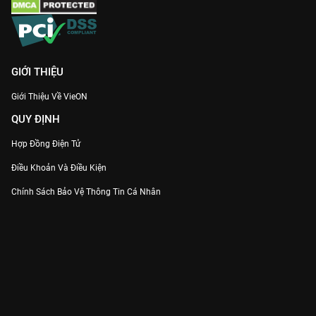
GIỚI THIỆU
Giới Thiệu Về VieON
QUY ĐỊNH
Hợp Đồng Điện Tử
Điều Khoản Và Điều Kiện
Chính Sách Bảo Vệ Thông Tin Cá Nhân
Chính Sách Bảo Vệ Người Tiêu Dùng Dễ Bị Tổn Thương
Thỏa Thuận Sử Dụng Dịch Vụ Mạng Xã Hội
THÔNG TIN
Thông Báo
Trung Tâm Hỗ Trợ